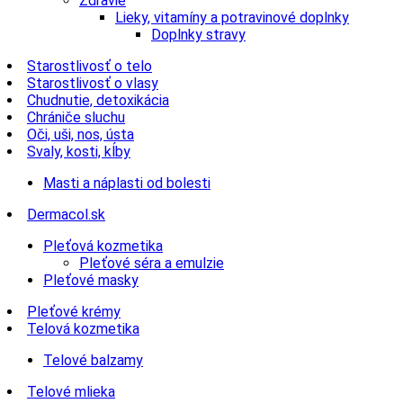
Zdravie
Lieky, vitamíny a potravinové doplnky
Doplnky stravy
Starostlivosť o telo
Starostlivosť o vlasy
Chudnutie, detoxikácia
Chrániče sluchu
Oči, uši, nos, ústa
Svaly, kosti, kĺby
Masti a náplasti od bolesti
Dermacol.sk
Pleťová kozmetika
Pleťové séra a emulzie
Pleťové masky
Pleťové krémy
Telová kozmetika
Telové balzamy
Telové mlieka