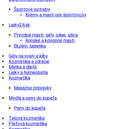
Športové potreby
Krémy a masti pre športovcov
Lieky24.sk
Prírodné masti, gély, oleje, silice
Konské a konopné masti
Ekzém, lupienka
Gély na svaly a kĺby
Kozmetika a zdravie
Matka a dieťa
Lieky a homeopatia
Kozmetika
Masážne prípravky
Mydlá a peny do kúpeľa
Peny do kúpeľa
Telová kozmetika
Pleťová kozmetika