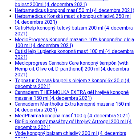
bolest.200ml (4. decembra 2021)
Herbamedicus konopná masť 50 ml (4. decembra 2021)
Herbamedicus Konská masť s konopu chladivá 250 ml
(4. decembra 2021)
CutisHelp konopný telový balzam 200 ml (4. decembra
2021)
MedicProgress Konopné mazanie 10% konopného oleja
100 ml (4. decembra 2021)
CutisHelp Lupienka konopná masť 100 ml (4. decembra
2021)
Medicprogress Cannabis Care konopný šampón (with
Hemp oil, Olive oil, D-panthenol) 200 ml (4. decembra
2021)
Topnatur Ovesná koupel s olejem z konopí 6x 30 g (4.
decembra 2021)
Cannaderm THERMOLKA EXTRA gél hrejivé konopné
mazanie 150 ml (4. decembra 2021)
Cannaderm Mentholka Extra konopné mazanie 150 ml
(4. decembra 2021)
MedPharma konopná masť 100 g (4. decembra 2021)
BigBio konopný masážny gél hrejivý Artrogel 200 ml (4.
decembra 2021)
Virde konopný balzam chladivý 200 ml (4. decembra