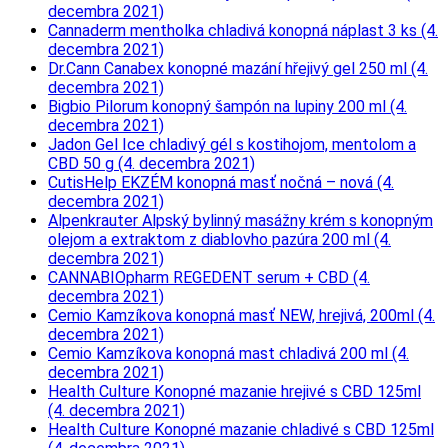
decembra 2021)
Cannaderm mentholka chladivá konopná náplast 3 ks (4.
decembra 2021)
Dr.Cann Canabex konopné mazání hřejivý gel 250 ml (4.
decembra 2021)
Bigbio Pilorum konopný šampón na lupiny 200 ml (4.
decembra 2021)
Jadon Gel Ice chladivý gél s kostihojom, mentolom a
CBD 50 g (4. decembra 2021)
CutisHelp EKZÉM konopná masť nočná – nová (4.
decembra 2021)
Alpenkrauter Alpský bylinný masážny krém s konopným
olejom a extraktom z diablovho pazúra 200 ml (4.
decembra 2021)
CANNABIOpharm REGEDENT serum + CBD (4.
decembra 2021)
Cemio Kamzíkova konopná masť NEW, hrejivá, 200ml (4.
decembra 2021)
Cemio Kamzíkova konopná mast chladivá 200 ml (4.
decembra 2021)
Health Culture Konopné mazanie hrejivé s CBD 125ml
(4. decembra 2021)
Health Culture Konopné mazanie chladivé s CBD 125ml