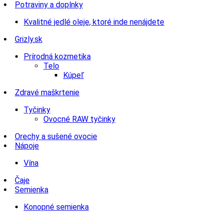
Potraviny a doplnky
Kvalitné jedlé oleje, ktoré inde nenájdete
Grizly.sk
Prírodná kozmetika
Telo
Kúpeľ
Zdravé maškrtenie
Tyčinky
Ovocné RAW tyčinky
Orechy a sušené ovocie
Nápoje
Vína
Čaje
Semienka
Konopné semienka