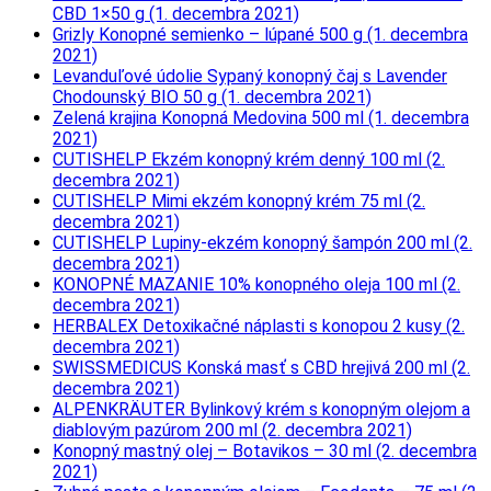
CBD 1×50 g (1. decembra 2021)
Grizly Konopné semienko – lúpané 500 g (1. decembra
2021)
Levanduľové údolie Sypaný konopný čaj s Lavender
Chodounský BIO 50 g (1. decembra 2021)
Zelená krajina Konopná Medovina 500 ml (1. decembra
2021)
CUTISHELP Ekzém konopný krém denný 100 ml (2.
decembra 2021)
CUTISHELP Mimi ekzém konopný krém 75 ml (2.
decembra 2021)
CUTISHELP Lupiny-ekzém konopný šampón 200 ml (2.
decembra 2021)
KONOPNÉ MAZANIE 10% konopného oleja 100 ml (2.
decembra 2021)
HERBALEX Detoxikačné náplasti s konopou 2 kusy (2.
decembra 2021)
SWISSMEDICUS Konská masť s CBD hrejivá 200 ml (2.
decembra 2021)
ALPENKRÄUTER Bylinkový krém s konopným olejom a
diablovým pazúrom 200 ml (2. decembra 2021)
Konopný mastný olej – Botavikos – 30 ml (2. decembra
2021)