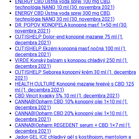
ENERGY CBD Ústna voda sprej 100 mg CBD,
technológia NANQ 10 ml (30. novembra 2021)
ENERGY CBD Ústna voda sprej 300 mg CBD,
technológia NANQ 30 ml (30. novembra 2021)
DR. POPOV KONOPELA konopná masť 1×50 ml (30.
novembra 2021)
CUTISHELP Dolor-end konopné mazanie 75 ml (1.
decembra 2021)
CUTISHELP Ekzém konopná masť nočná 100 ml (1.
decembra 2021)
VIRDE Konský balzam s konopou chladivý 250 ml (1.
decembra 2021)
CUTISHELP Seborea konopný krém 30 ml (1. decembra
2021)
HEALTH CULTURE Konopné mazanie hrejivé s CBD 125
ml (1. decembra 2021)
CBD Vincit kvapky 5% 10 ml (1. decembra 2021)
CANNABIOpharm CBD 10% konopný olej 1×10 ml (1.
decembra 2021)
CANNABIOpharm CBD 20% konopný olej 1×10 ml (1.
decembra 2021)
CANNABIOpharm REGEDENT serum + CBD 1×7 ml (1.
decembra 2021)
Jadon GEL ICE chladivý gél s kostihojom, mentolom a