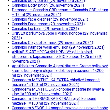
Cannabis body butter (29. novembra 2021)
Cannabis Body lotion (29. novembra 2021)
Dermacol – Cannabis CBD sérum – Cannabis CBD sérum
– 12 ml (29. novembra 2021)
Cannabis face cleanser (29. novembra 2021)
Cannabis Face cream (29. novembra 2021)
Cannabis Lip balm (29. novembra 2021)
UNISEX parfumová voda s vôňou konope (29. novembra
2021)
Cannabis Clay detox mask (29. novembra 2021)
Cannabis intimate wash emulsion (29. novembra 2021)
ANNABIS ARTHROCANN HREJIVÝ gél s koloid.
striebrom, s kapsaicínom, z BIO konope 1×75 ml (29.
novembra 2021)
Apothhekers-Cosmetic Alpenkräuter – Creme bylinkový
krém s konopným olejom a diablovým pazúrom 1×200
ml (29. novembra 2021)
Cannaderm MENTHOLKA EXTRA chladivé konopné
mazanie 1×150 ml (29. novembra 2021)
Cannaderm MENTHOLKA konopné mazanie na svaly a
kĺby 1×200 ml (29. novembra 2021)
Cannaderm THERMOLKA EXTRA hrejivé konopné
mazanie 1×150 ml (29. novembra 2021)
Cannaderm VENOSIL konopné mazanie na unavené nohy