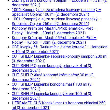
Zubná pasta s konopným olejom – Ecodenta – 75 ml (2.
decembra 2021)
100% Konopný olej, za studena lisovaný, panenský –
Specialist Objem: 100 ml (2. decembra 2021)
100% Konopný olej, za studena lisovaný, panenský –
Specialist Objem: 250 ml (2. decembra 2021)
Konopný Krém pre Mastnú/Problematickú Pleť –
Denný – Kvitok – 30ml (2. decembra 2021)
Konopný Krém pre Mastnú/Problematickú Pleť –
Nočný – Kvitok – 30ml (2. decembra 2021)
CBD kvapky 5% “Kurkumín a čierne korenie” – Herbatica
– 10 ml (2. decembra 2021)
CUTISHELP Lupienka-seborea konopný šampón 200 ml
(3. decembra 2021)
CUTISHELP Oparen konopný prípravok 4 ml (3.
decembra 2021)
CUTISHELP Akné konopný krém nočný 30 ml (3.
decembra 2021)
CUTISHELP Lupienka konopná masť 100 ml (3.
decembra 2021)
CUTISHELP Lupienka konopný krém 100 ml (3.
decembra 2021)
HERBAMEDICUS Konská masť s konopou chladivá 250
ml (3. decembra 2021)