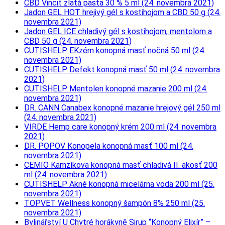
CBD Vincit zlatá pasta 30 % 5 ml (24. novembra 2021)
Jadon GEL HOT hrejivý gél s kostihojom a CBD 50 g (24.
novembra 2021)
Jadon GEL ICE chladivý gél s kostihojom, mentolom a
CBD 50 g (24. novembra 2021)
CUTISHELP EKzém konopná masť nočná 50 ml (24.
novembra 2021)
CUTISHELP Defekt konopná masť 50 ml (24. novembra
2021)
CUTISHELP Mentolen konopné mazanie 200 ml (24.
novembra 2021)
DR. CANN Canabex konopné mazanie hrejový gél 250 ml
(24. novembra 2021)
VIRDE Hemp care konopný krém 200 ml (24. novembra
2021)
DR. POPOV Konopela konopná masť 100 ml (24.
novembra 2021)
CEMIO Kamzíkova konopná masť chladivá II. akosť 200
ml (24. novembra 2021)
CUTISHELP Akné konopná micelárna voda 200 ml (25.
novembra 2021)
TOPVET Wellness konopný šampón 8% 250 ml (25.
novembra 2021)
Bylinářství U Chytré horákyně Sirup “Konopný Elixír” –