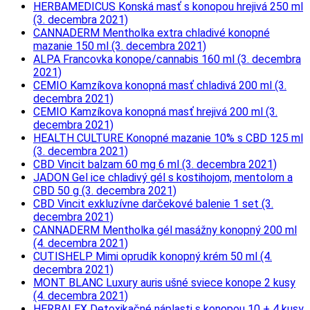
HERBAMEDICUS Konská masť s konopou hrejivá 250 ml
(3. decembra 2021)
CANNADERM Mentholka extra chladivé konopné
mazanie 150 ml (3. decembra 2021)
ALPA Francovka konope/cannabis 160 ml (3. decembra
2021)
CEMIO Kamzíkova konopná masť chladivá 200 ml (3.
decembra 2021)
CEMIO Kamzíkova konopná masť hrejivá 200 ml (3.
decembra 2021)
HEALTH CULTURE Konopné mazanie 10% s CBD 125 ml
(3. decembra 2021)
CBD Vincit balzam 60 mg 6 ml (3. decembra 2021)
JADON Gel ice chladivý gél s kostihojom, mentolom a
CBD 50 g (3. decembra 2021)
CBD Vincit exkluzívne darčekové balenie 1 set (3.
decembra 2021)
CANNADERM Mentholka gél masážny konopný 200 ml
(4. decembra 2021)
CUTISHELP Mimi oprudík konopný krém 50 ml (4.
decembra 2021)
MONT BLANC Luxury auris ušné sviece konope 2 kusy
(4. decembra 2021)
HERBALEX Detoxikačné náplasti s konopou 10 + 4 kusy