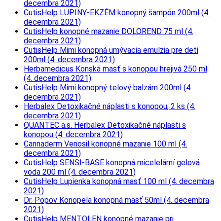
decembra 2021)
CutisHelp LUPINY-EKZÉM konopný šampón 200ml (4.
decembra 2021)
CutisHelp konopné mazanie DOLOREND 75 ml (4.
decembra 2021)
CutisHelp Mimi konopná umývacia emulzia pre deti
200ml (4. decembra 2021)
Herbamedicus Konská masť s konopou hrejivá 250 ml
(4. decembra 2021)
CutisHelp Mimi konopný telový balzám 200ml (4.
decembra 2021)
Herbalex Detoxikačné náplasti s konopou, 2 ks (4.
decembra 2021)
QUANTEC a.s. Herbalex Detoxikačné náplasti s
konopou (4. decembra 2021)
Cannaderm Venosil konopné mazanie 100 ml (4.
decembra 2021)
CutisHelp SENSI-BASE konopná micelelární gelová
voda 200 ml (4. decembra 2021)
CutisHelp Lupienka konopná masť 100 ml (4. decembra
2021)
Dr. Popov Konopela konopná masť 50ml (4. decembra
2021)
CutisHelp MENTOLEN konopné mazanie pri