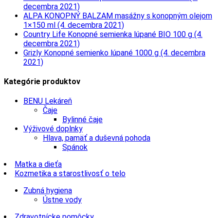
decembra 2021)
ALPA KONOPNÝ BALZAM masážny s konopným olejom
1×150 ml (4. decembra 2021)
Country Life Konopné semienka lúpané BIO 100 g (4.
decembra 2021)
Grizly Konopné semienko lúpané 1000 g (4. decembra
2021)
Kategórie produktov
BENU Lekáreň
Čaje
Bylinné čaje
Výživové doplnky
Hlava, pamäť a duševná pohoda
Spánok
Matka a dieťa
Kozmetika a starostlivosť o telo
Zubná hygiena
Ústne vody
Zdravotnícke pomôcky