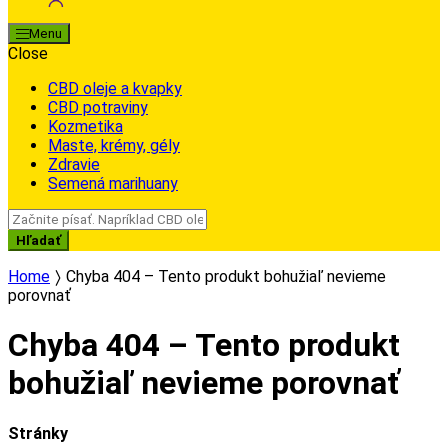
Menu
Close
CBD oleje a kvapky
CBD potraviny
Kozmetika
Maste, krémy, gély
Zdravie
Semená marihuany
Search
for:
Hľadať
Home
Chyba 404 – Tento produkt bohužiaľ nevieme
porovnať
Chyba 404 – Tento produkt
bohužiaľ nevieme porovnať
Stránky