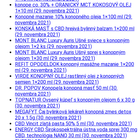
konope co. 30% + ORANICKÝ MCT KOKOSOVÝ OLEJ
1×10 ml (29. novembra 2021)
Konopné mazanie 10% konopného oleja 1×100 ml (29.
novembra 2021)
KONSKÁ MASŤ s CBD hrejivá bylinný balzam 1×200 ml
(29. novembra 2021)
MONT BLANC Luxury Auris Ušné sviece s konopným
olejom 1×2 ks (29. novembra 2021)
MONT BLANC Luxury Auris Ušný sprej s konopným
olejom 1×30 ml (29. novembra 2021)
REFIT OPODELDOK konopný masážne mazanie 1×200
ml (29. novembra 2021)
VIRDE KONOPNÝ OLEJ rastlinný olej z konopných
semien 1×200 ml (29. novembra 2021)
DR. POPOV Konopela konopná masť 50 ml (30.
novembra 2021)
TOPNATUR Ovsený kúpeľ s konopným olejom 6 x 30 g
(30. novembra 2021)
MEGAFYT Čaj bylinková lekáreň konopná zmes detox
20 x 1,5g (30. novembra 2021)
CBD Vincit zlatá pasta 50% 5 ml (30. novembra 2021)
ENERGY CBD Širokospektrálna ústna voda sprej 300 mg
CBD, technológia NANQ 30 ml (30. novembra 2021)