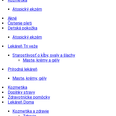
Kozmetika
Atopický ekzém
Akné
Čistenie pleti
Detská pokožka
Atopický ekzém
Lekáreň Tri veže
Starostlivosť o kĺby, svaly a šlachy
Maste, krémy a gély
Prírodná lekáreň
Maste, krémy, gély
Kozmetika
Doplnky stravy
Zdravotnícke pomôcky
Lekáreň Doma
Kozmetika a zdravie