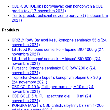
CBD-OBCHOD.sk | porovnávač cien konopných a CBD
produktov (17. novembra 2021)
Tento produkt bohužiaľ nevieme porovnať (5. decembra
2021)
Produkty
GRIZLY RAW Bar acai-kešu-konopné semienko 55 g (24.
novembra 2021)
Lifefood Konopné semienko – lúpané BIO 1000 g (24.
novembra 2021)
Lifefood Konopné semienko – lúpané BIO 500g (24.
novembra 2021)
Purasana Konopné semienko BIO RAW 200 g (24.
novembra 2021)
Topnatur Ovsená kúpeľ s konopným olejom 6 x 30 g
(24. novembra 2021)
CBD GOLD 10 %, Full spectrum olej – 10 ml (24.
novembra 2021)
CBD GOLD 5 %, Full spectrum olej – 10 ml (24.
novembra 2021)
KONSKÁ MASŤ s CBD chladivá bylinný balzam 1×200