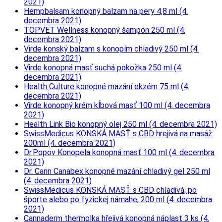
2021)
Hempbalsam konopný balzam na pery 4,8 ml (4.
decembra 2021)
TOPVET Wellness konopný šampón 250 ml (4.
decembra 2021)
Virde konský balzam s konopím chladivý 250 ml (4.
decembra 2021)
Virde konopná masť suchá pokožka 250 ml (4.
decembra 2021)
Health Culture konopné mazání ekzém 75 ml (4.
decembra 2021)
Virde konopný krém kĺbová masť 100 ml (4. decembra
2021)
Health Link Bio konopný olej 250 ml (4. decembra 2021)
SwissMedicus KONSKÁ MASŤ s CBD hrejivá na masáž
200ml (4. decembra 2021)
Dr.Popov Konopela konopná masť 100 ml (4. decembra
2021)
Dr. Cann Canabex konopné mazání chladivý gel 250 ml
(4. decembra 2021)
SwissMedicus KONSKÁ MASŤ s CBD chladivá, po
športe alebo po fyzickej námahe, 200 ml (4. decembra
2021)
Cannaderm thermolka hřejivá konopná náplast 3 ks (4.