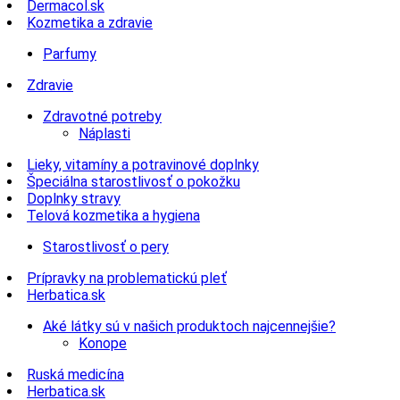
Dermacol.sk
Kozmetika a zdravie
Parfumy
Zdravie
Zdravotné potreby
Náplasti
Lieky, vitamíny a potravinové doplnky
Špeciálna starostlivosť o pokožku
Doplnky stravy
Telová kozmetika a hygiena
Starostlivosť o pery
Prípravky na problematickú pleť
Herbatica.sk
Aké látky sú v našich produktoch najcennejšie?
Konope
Ruská medicína
Herbatica.sk