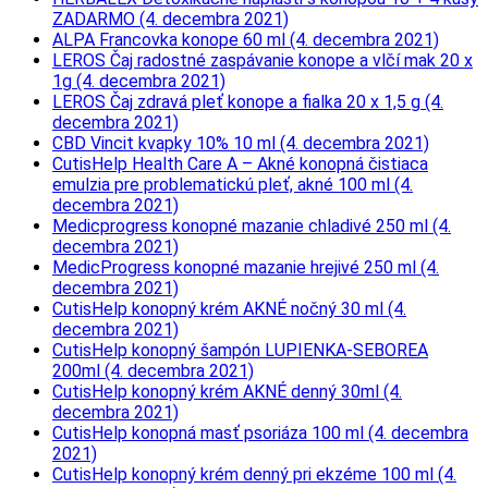
ZADARMO (4. decembra 2021)
ALPA Francovka konope 60 ml (4. decembra 2021)
LEROS Čaj radostné zaspávanie konope a vlčí mak 20 x
1g (4. decembra 2021)
LEROS Čaj zdravá pleť konope a fialka 20 x 1,5 g (4.
decembra 2021)
CBD Vincit kvapky 10% 10 ml (4. decembra 2021)
CutisHelp Health Care A – Akné konopná čistiaca
emulzia pre problematickú pleť, akné 100 ml (4.
decembra 2021)
Medicprogress konopné mazanie chladivé 250 ml (4.
decembra 2021)
MedicProgress konopné mazanie hrejivé 250 ml (4.
decembra 2021)
CutisHelp konopný krém AKNÉ nočný 30 ml (4.
decembra 2021)
CutisHelp konopný šampón LUPIENKA-SEBOREA
200ml (4. decembra 2021)
CutisHelp konopný krém AKNÉ denný 30ml (4.
decembra 2021)
CutisHelp konopná masť psoriáza 100 ml (4. decembra
2021)
CutisHelp konopný krém denný pri ekzéme 100 ml (4.