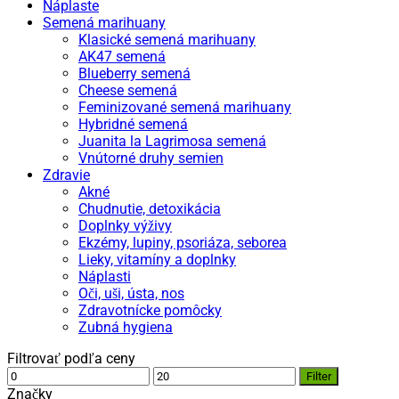
Náplaste
Semená marihuany
Klasické semená marihuany
AK47 semená
Blueberry semená
Cheese semená
Feminizované semená marihuany
Hybridné semená
Juanita la Lagrimosa semená
Vnútorné druhy semien
Zdravie
Akné
Chudnutie, detoxikácia
Doplnky výživy
Ekzémy, lupiny, psoriáza, seborea
Lieky, vitamíny a doplnky
Náplasti
Oči, uši, ústa, nos
Zdravotnícke pomôcky
Zubná hygiena
Filtrovať podľa ceny
Minimálna
Maximálna
Filter
cena
cena
Značky