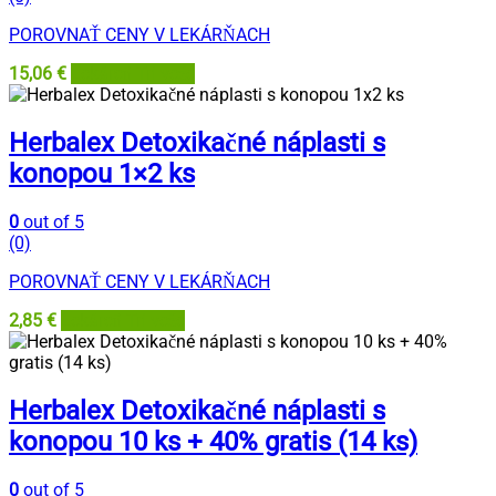
POROVNAŤ CENY V LEKÁRŇACH
15,06
€
Lekáreň Tri veže
Herbalex Detoxikačné náplasti s
konopou 1×2 ks
0
out of 5
(0)
POROVNAŤ CENY V LEKÁRŇACH
2,85
€
Lekáreň Tri veže
Herbalex Detoxikačné náplasti s
konopou 10 ks + 40% gratis (14 ks)
0
out of 5