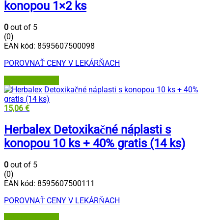
konopou 1×2 ks
0
out of 5
(0)
EAN kód:
8595607500098
POROVNAŤ CENY V LEKÁRŇACH
Lekáreň Tri veže
15,06
€
Herbalex Detoxikačné náplasti s
konopou 10 ks + 40% gratis (14 ks)
0
out of 5
(0)
EAN kód:
8595607500111
POROVNAŤ CENY V LEKÁRŇACH
Lekáreň Tri veže