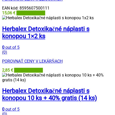
EAN kód:
8595607500111
15,06
€
Lekáreň Tri veže
Herbalex Detoxikačné náplasti s
konopou 1×2 ks
0
out of 5
(0)
POROVNAŤ CENY V LEKÁRŇACH
2,85
€
Lekáreň Tri veže
Herbalex Detoxikačné náplasti s
konopou 10 ks + 40% gratis (14 ks)
0
out of 5
(0)