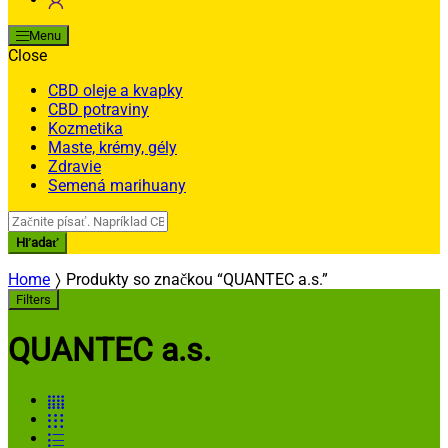
Menu
Close
CBD oleje a kvapky
CBD potraviny
Kozmetika
Maste, krémy, gély
Zdravie
Semená marihuany
Search
for:
Hľadať
Home
Produkty so značkou “QUANTEC a.s.”
Filters
QUANTEC a.s.