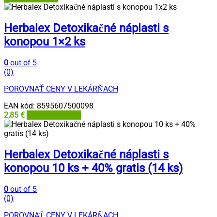
Herbalex Detoxikačné náplasti s
konopou 1×2 ks
0
out of 5
(0)
POROVNAŤ CENY V LEKÁRŇACH
EAN kód:
8595607500098
2,85
€
Lekáreň Tri veže
Herbalex Detoxikačné náplasti s
konopou 10 ks + 40% gratis (14 ks)
0
out of 5
(0)
POROVNAŤ CENY V LEKÁRŇACH