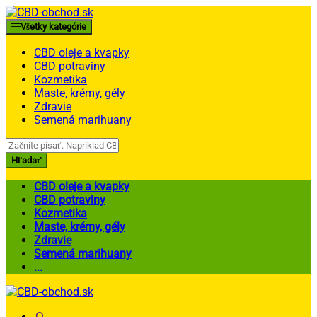
Skip
Skip
to
to
Všetky kategórie
navigation
content
CBD oleje a kvapky
CBD potraviny
Kozmetika
Maste, krémy, gély
Zdravie
Semená marihuany
Search
for:
Hľadať
CBD oleje a kvapky
CBD potraviny
Kozmetika
Maste, krémy, gély
Zdravie
Semená marihuany
...