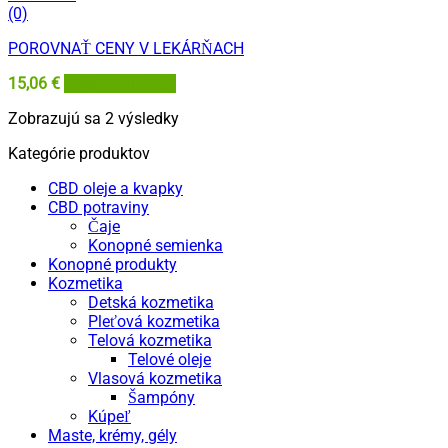
(0)
POROVNAŤ CENY V LEKÁRŇACH
15,06
€
Lekáreň Tri veže
Zoradené
Zobrazujú sa 2 výsledky
podľa
Kategórie produktov
najnovších
CBD oleje a kvapky
CBD potraviny
Čaje
Konopné semienka
Konopné produkty
Kozmetika
Detská kozmetika
Pleťová kozmetika
Telová kozmetika
Telové oleje
Vlasová kozmetika
Šampóny
Kúpeľ
Maste, krémy, gély