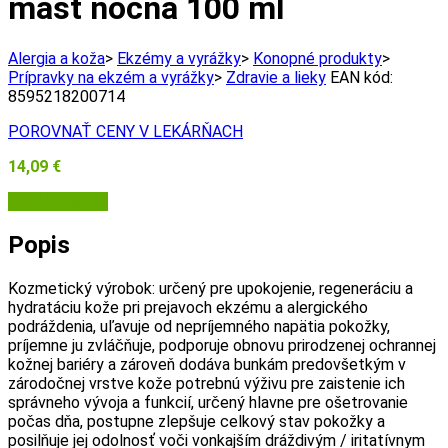
masť nočná 100 ml
Alergia a koža
>
Ekzémy a vyrážky
>
Konopné produkty
>
Prípravky na ekzém a vyrážky
>
Zdravie a lieky
EAN kód:
8595218200714
POROVNAŤ CENY V LEKÁRŇACH
14,09
€
BENU Lekáreň
Popis
Kozmetický výrobok: určený pre upokojenie, regeneráciu a
hydratáciu kože pri prejavoch ekzému a alergického
podráždenia, uľavuje od nepríjemného napätia pokožky,
príjemne ju zvláčňuje, podporuje obnovu prirodzenej ochrannej
kožnej bariéry a zároveň dodáva bunkám predovšetkým v
zárodočnej vrstve kože potrebnú výživu pre zaistenie ich
správneho vývoja a funkcií, určený hlavne pre ošetrovanie
počas dňa, postupne zlepšuje celkový stav pokožky a
posilňuje jej odolnosť voči vonkajším dráždivým / iritatívnym