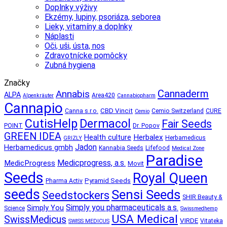
Doplnky výživy
Ekzémy, lupiny, psoriáza, seborea
Lieky, vitamíny a doplnky
Náplasti
Oči, uši, ústa, nos
Zdravotnícke pomôcky
Zubná hygiena
Značky
Cannaderm
Annabis
ALPA
Area420
Alpenkräuter
Cannabiopharm
Cannapio
CBD Vincit
Canna s.r.o.
Cemio Switzerland
CURE
Cemio
CutisHelp
Dermacol
Fair Seeds
POINT
Dr. Popov
GREEN IDEA
Herbalex
Health culture
Herbamedicus
GRIZLY
Jadon
Herbamedicus gmbh
Kannabia Seeds
Lifefood
Medical Zone
Paradise
Medicprogress, a.s.
MedicProgress
Movit
Seeds
Royal Queen
Pyramid Seeds
Pharma Activ
seeds
Sensi Seeds
Seedstockers
SHIR Beauty &
Simply you pharmaceuticals a.s.
Simply You
Science
Swissmedhemp
USA Medical
SwissMedicus
VIRDE
Vitateka
SWISS MEDICUS