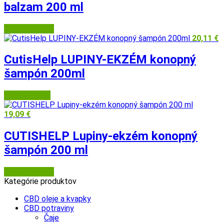
balzam 200 ml
BENU Lekáreň
20,11
€
CutisHelp LUPINY-EKZÉM konopný
šampón 200ml
Najlekáreň.eu
19,09
€
CUTISHELP Lupiny-ekzém konopný
šampón 200 ml
BENU Lekáreň
Kategórie produktov
CBD oleje a kvapky
CBD potraviny
Čaje