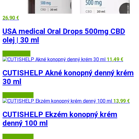
26,90
€
USA medical Oral Drops
500mg
CBD
olej | 30 ml
USA Medical
11,49
€
CUTISHELP Akné konopný denný krém
30 ml
BENU Lekáreň
13,99
€
CUTISHELP Ekzém konopný krém
denný 100 ml
BENU Lekáreň