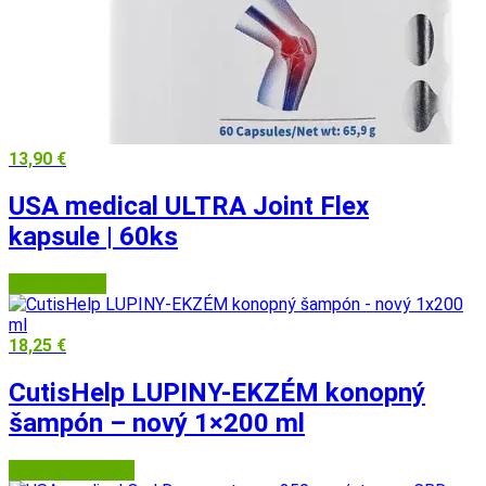
13,90
€
USA medical ULTRA Joint Flex
kapsule | 60ks
USA Medical
18,25
€
CutisHelp LUPINY-EKZÉM konopný
šampón – nový 1×200 ml
Lekáreň Tri veže