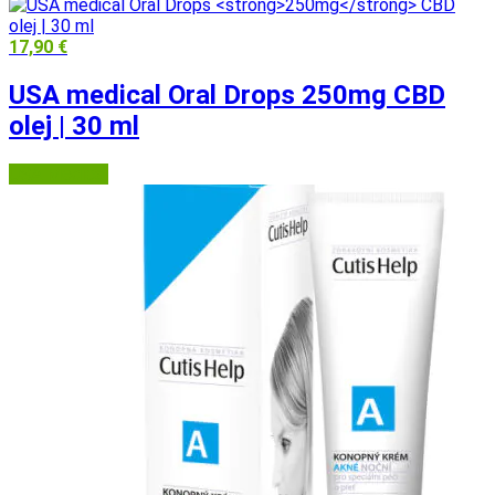
17,90
€
USA medical Oral Drops
250mg
CBD
olej | 30 ml
USA Medical