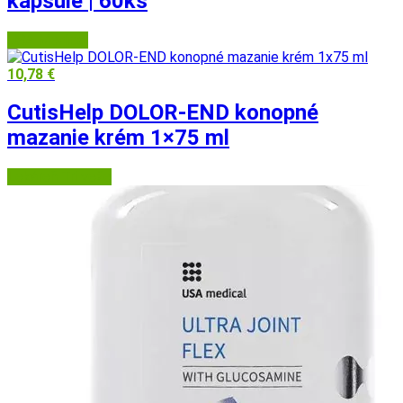
kapsule | 60ks
USA Medical
10,78
€
CutisHelp DOLOR-END konopné
mazanie krém 1×75 ml
Lekáreň Tri veže