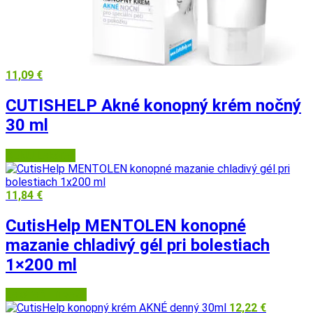
11,09
€
CUTISHELP Akné konopný krém nočný
30 ml
BENU Lekáreň
11,84
€
CutisHelp MENTOLEN konopné
mazanie chladivý gél pri bolestiach
1×200 ml
Lekáreň Tri veže
12,22
€