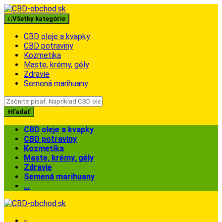
Skip
Skip
to
to
Všetky kategórie
navigation
content
CBD oleje a kvapky
CBD potraviny
Kozmetika
Maste, krémy, gély
Zdravie
Semená marihuany
Search
for:
Hľadať
CBD oleje a kvapky
CBD potraviny
Kozmetika
Maste, krémy, gély
Zdravie
Semená marihuany
...