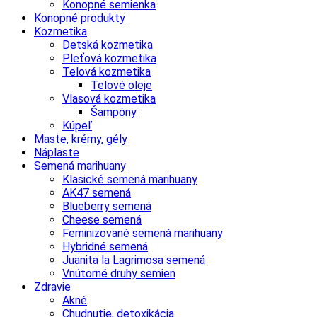
Konopné semienka
Konopné produkty
Kozmetika
Detská kozmetika
Pleťová kozmetika
Telová kozmetika
Telové oleje
Vlasová kozmetika
Šampóny
Kúpeľ
Maste, krémy, gély
Náplaste
Semená marihuany
Klasické semená marihuany
AK47 semená
Blueberry semená
Cheese semená
Feminizované semená marihuany
Hybridné semená
Juanita la Lagrimosa semená
Vnútorné druhy semien
Zdravie
Akné
Chudnutie, detoxikácia