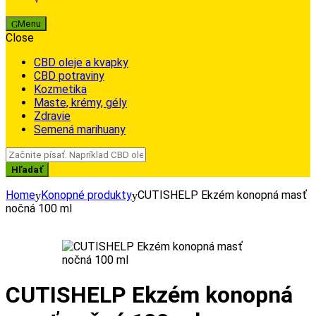
Menu
Close
CBD oleje a kvapky
CBD potraviny
Kozmetika
Maste, krémy, gély
Zdravie
Semená marihuany
Search
for:
Hľadať
Home
Konopné produkty
CUTISHELP Ekzém konopná masť
nočná 100 ml
CUTISHELP Ekzém konopná