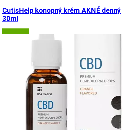
CutisHelp konopný krém AKNÉ denný
30ml
Najlekáreň.eu