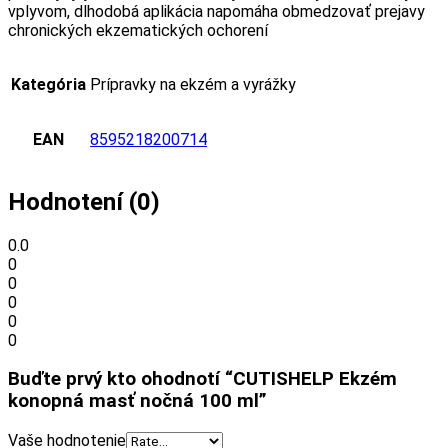
vplyvom, dlhodobá aplikácia napomáha obmedzovať prejavy
chronických ekzematických ochorení
Kategória
Prípravky na ekzém a vyrážky
EAN
8595218200714
Hodnotení (0)
0.0
0
0
0
0
0
Buďte prvý kto ohodnotí “CUTISHELP Ekzém
konopná masť nočná 100 ml”
Vaše hodnotenie