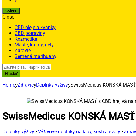
Menu
Close
CBD oleje a kvapky
CBD potraviny
Kozmetika
Maste, krémy, gély
Zdravie
Semená marihuany
Search
for:
Hľadať
Home
Zdravie
Doplnky výživy
SwissMedicus KONSKÁ MASŤ s
SwissMedicus KONSKÁ MASŤ s
Doplnky výživy
>
Výživové doplnky na kĺby, kosti a svaly
>
Zdrav