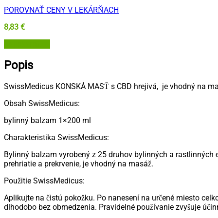
POROVNAŤ CENY V LEKÁRŇACH
8,83
€
Najlekáreň.eu
Popis
SwissMedicus KONSKÁ MASŤ s CBD hrejivá, je vhodný na ma
Obsah SwissMedicus:
bylinný balzam 1×200 ml
Charakteristika SwissMedicus:
Bylinný balzam vyrobený z 25 druhov bylinných a rastlinných e
prehriatie a prekrvenie, je vhodný na masáž.
Použitie SwissMedicus:
Aplikujte na čistú pokožku. Po nanesení na určené miesto celk
dlhodobo bez obmedzenia. Pravidelné používanie zvyšuje účin