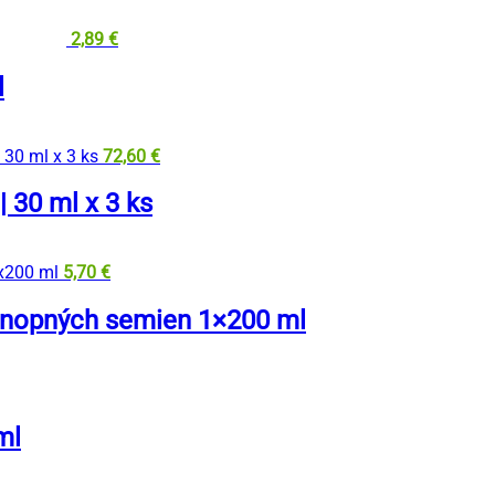
2,89
€
l
72,60
€
| 30 ml x 3 ks
5,70
€
onopných semien 1×200 ml
ml