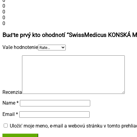
0
0
0
0
0
Buďte prvý kto ohodnotí “SwissMedicus KONSKÁ M
Vaše hodnotenie
Recenzia
Name
*
Email
*
Uložiť moje meno, e-mail a webovú stránku v tomto prehli