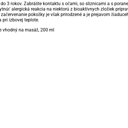
do 3 rokov. Zabráňte kontaktu s očami, so sliznicami a s poraneno
tnúť alergická reakcia na niektorú z bioaktívnych zložiek príprav
 začervenanie pokožky je však prirodzené a je prejavom žiaduce
pri izbovej teplote.
e vhodný na masáž, 200 ml