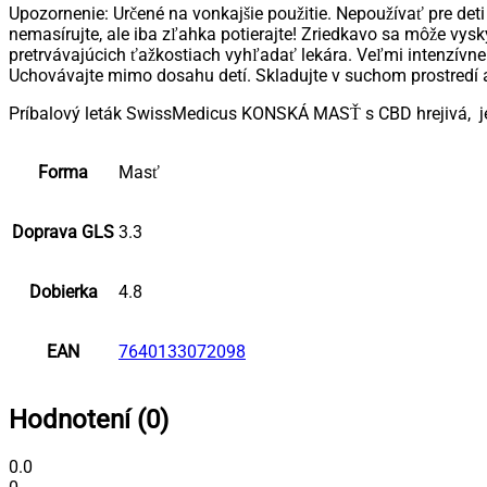
Upozornenie: Určené na vonkajšie použitie. Nepoužívať pre deti 
nemasírujte, ale iba zľahka potierajte! Zriedkavo sa môže vysky
pretrvávajúcich ťažkostiach vyhľadať lekára. Veľmi intenzívne
Uchovávajte mimo dosahu detí. Skladujte v suchom prostredí a 
Príbalový leták SwissMedicus KONSKÁ MASŤ s CBD hrejivá, j
Forma
Masť
Doprava GLS
3.3
Dobierka
4.8
EAN
7640133072098
Hodnotení (0)
0.0