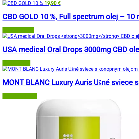
19,90
€
CBD GOLD 10 %, Full spectrum olej – 10 
Lekáreň Doma
USA medical Oral Drops
3000mg
CBD olej
USA Medical
MONT BLANC Luxury Auris Ušné sviece s
Lekáreň Tri veže