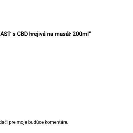
ASŤ s CBD hrejivá na masáž 200ml”
adači pre moje budúce komentáre.