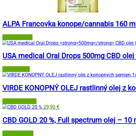
ALPA Francovka konope/cannabis 160 m
BENU Lekáreň
USA medical Oral Drops
500mg
CBD olej 
USA Medical
VIRDE KONOPNÝ OLEJ rastlinný olej z k
Lekáreň Tri veže
29,90
€
CBD GOLD 20 %, Full spectrum olej – 10 
Lekáreň Doma