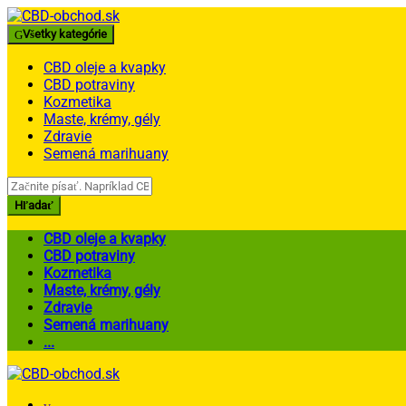
Skip
Skip
to
to
Všetky kategórie
navigation
content
CBD oleje a kvapky
CBD potraviny
Kozmetika
Maste, krémy, gély
Zdravie
Semená marihuany
Search
for:
Hľadať
CBD oleje a kvapky
CBD potraviny
Kozmetika
Maste, krémy, gély
Zdravie
Semená marihuany
...