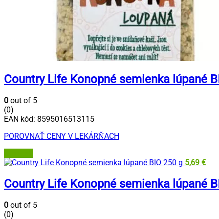
Country Life Konopné semienka lúpané B
0
out of 5
(0)
EAN kód:
8595016513115
POROVNAŤ CENY V LEKÁRŇACH
Grizly.sk
5,69
€
Country Life Konopné semienka lúpané B
0
out of 5
(0)