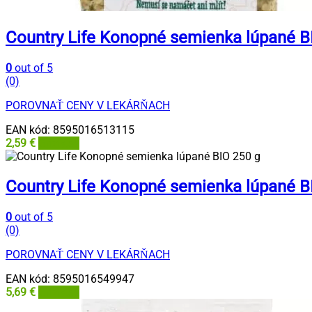
Country Life Konopné semienka lúpané B
0
out of 5
(0)
POROVNAŤ CENY V LEKÁRŇACH
EAN kód:
8595016513115
2,59
€
Grizly.sk
Country Life Konopné semienka lúpané B
0
out of 5
(0)
POROVNAŤ CENY V LEKÁRŇACH
EAN kód:
8595016549947
5,69
€
Grizly.sk