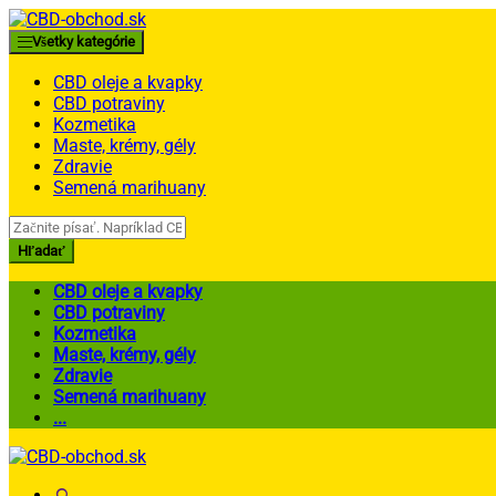
Skip
Skip
to
to
Všetky kategórie
navigation
content
CBD oleje a kvapky
CBD potraviny
Kozmetika
Maste, krémy, gély
Zdravie
Semená marihuany
Search
for:
Hľadať
CBD oleje a kvapky
CBD potraviny
Kozmetika
Maste, krémy, gély
Zdravie
Semená marihuany
...