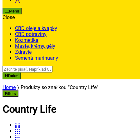
Menu
Close
CBD oleje a kvapky
CBD potraviny
Kozmetika
Maste, krémy, gély
Zdravie
Semená marihuany
Search
for:
Hľadať
Home
Produkty so značkou “Country Life”
Filters
Country Life