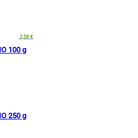
2,59
€
IO 100 g
IO 250 g