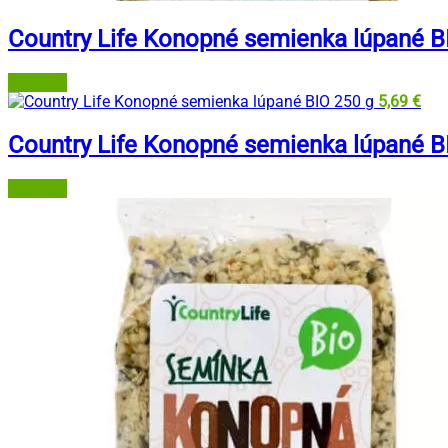
Country Life Konopné semienka lúpané B
Grizly.sk
5,69
€
Country Life Konopné semienka lúpané B
Grizly.sk