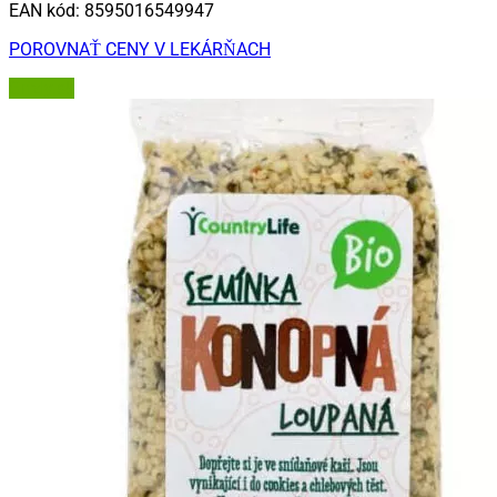
EAN kód:
8595016549947
POROVNAŤ CENY V LEKÁRŇACH
Grizly.sk