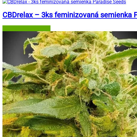
CBDrelax – 3ks feminizovaná semienka 
Semena-marihuany.cz