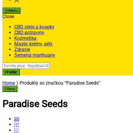
Menu
Close
CBD oleje a kvapky
CBD potraviny
Kozmetika
Maste, krémy, gély
Zdravie
Semená marihuany
Search
for:
Hľadať
Home
Produkty so značkou “Paradise Seeds”
Filters
Paradise Seeds