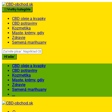
Skip
Skip
to
to
Všetky kategórie
navigation
content
CBD oleje a kvapky
CBD potraviny
Kozmetika
Maste, krémy, gély
Zdravie
Semená marihuany
Search
for:
Hľadať
CBD oleje a kvapky
CBD potraviny
Kozmetika
Maste, krémy, gély
Zdravie
Semená marihuany
...