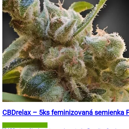
CBDrelax – 5ks feminizovaná semienka 
Semena-marihuany.cz