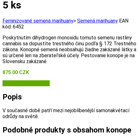
5 ks
Feminizované semená marihuany
>
Semená marihuany
EAN
kód:
6452
Poskytnutím dihydrogen monoxidu tomuto semenu rastliny
cannabis sa dopustíte trestného činu podľa § 172 Trestného
zákona. Konopné semená neobsahujú žiadne zakázané látky a
sú určené len na zberateľské účely. Pestovanie konope je na
Slovensku zakázané.
875.00
CZK
Semena-marihuany.cz
Popis
V současné době patří mezi nejoblíbenější samonakvétací
odrůdy na světě.
Podobné produkty s obsahom konope