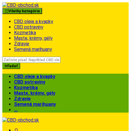
Skip
Skip
to
to
Všetky kategórie
navigation
content
CBD oleje a kvapky
CBD potraviny
Kozmetika
Maste, krémy, gély
Zdravie
Semená marihuany
Search
for:
Hľadať
CBD oleje a kvapky
CBD potraviny
Kozmetika
Maste, krémy, gély
Zdravie
Semená marihuany
...