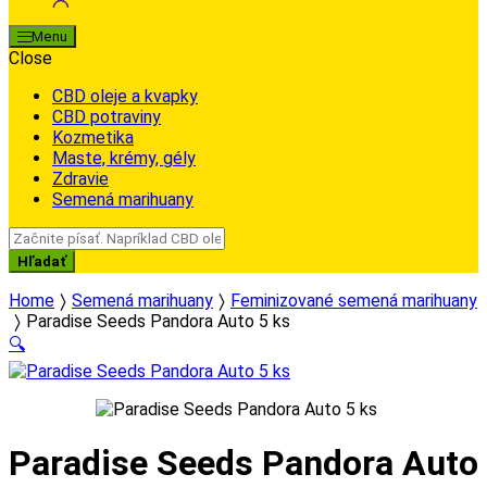
Menu
Close
CBD oleje a kvapky
CBD potraviny
Kozmetika
Maste, krémy, gély
Zdravie
Semená marihuany
Search
for:
Hľadať
Home
Semená marihuany
Feminizované semená marihuany
Paradise Seeds Pandora Auto 5 ks
🔍
Paradise Seeds Pandora Auto