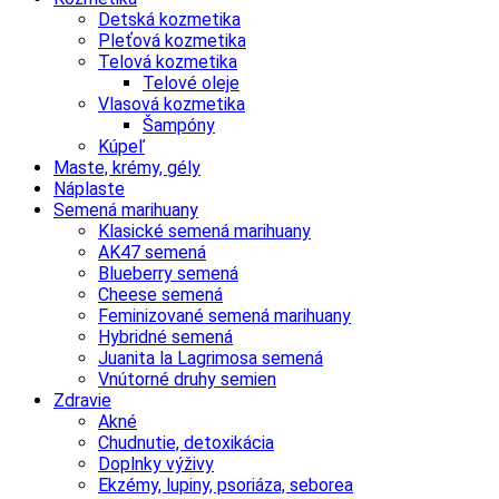
Detská kozmetika
Pleťová kozmetika
Telová kozmetika
Telové oleje
Vlasová kozmetika
Šampóny
Kúpeľ
Maste, krémy, gély
Náplaste
Semená marihuany
Klasické semená marihuany
AK47 semená
Blueberry semená
Cheese semená
Feminizované semená marihuany
Hybridné semená
Juanita la Lagrimosa semená
Vnútorné druhy semien
Zdravie
Akné
Chudnutie, detoxikácia
Doplnky výživy
Ekzémy, lupiny, psoriáza, seborea