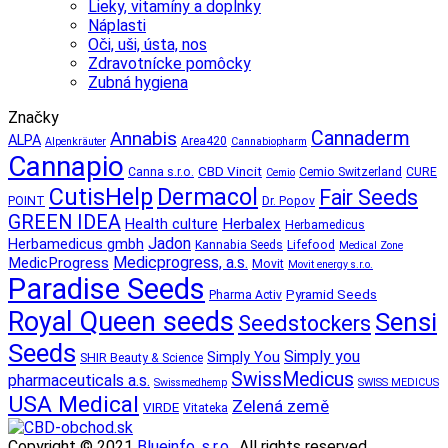
Lieky, vitamíny a doplnky
Náplasti
Oči, uši, ústa, nos
Zdravotnícke pomôcky
Zubná hygiena
Značky
Annabis
Cannaderm
ALPA
Area420
Alpenkräuter
Cannabiopharm
Cannapio
CBD Vincit
Canna s.r.o.
Cemio Switzerland
CURE
Cemio
CutisHelp
Dermacol
Fair Seeds
POINT
Dr. Popov
GREEN IDEA
Herbalex
Health culture
Herbamedicus
Jadon
Herbamedicus gmbh
Kannabia Seeds
Lifefood
Medical Zone
Medicprogress, a.s.
MedicProgress
Movit
Movit energy s.r.o.
Paradise Seeds
Pyramid Seeds
Pharma Activ
Royal Queen seeds
Sensi
Seedstockers
Seeds
Simply you
Simply You
SHIR Beauty & Science
SwissMedicus
pharmaceuticals a.s.
Swissmedhemp
SWISS MEDICUS
USA Medical
Zelená země
VIRDE
Vitateka
Copyright © 2021
Blueinfo, s.r.o.
. All rights reserved.