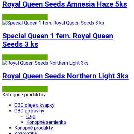
Royal Queen Seeds Amnesia Haze 5ks
Semena-marihuany.cz
Special Queen 1 fem. Royal Queen
Seeds 3 ks
Semena-marihuany.cz
Royal Queen Seeds Northern Light 3ks
Semena-marihuany.cz
Kategórie produktov
CBD oleje a kvapky
CBD potraviny
Čaje
Konopné semienka
Konopné produkty
Kozmetika