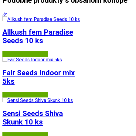
Podobné produkty s obsahom konope
Allkush fem Paradise
Seeds 10 ks
Semena-marihuany.cz
Fair Seeds Indoor mix
5ks
Semena-marihuany.cz
Sensi Seeds Shiva
Skunk 10 ks
Semena-marihuany.cz