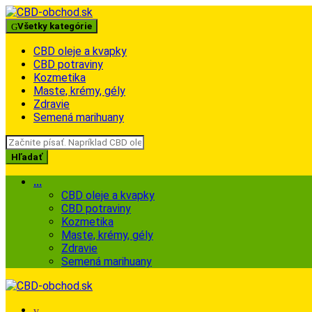
Skip
Skip
to
to
Všetky kategórie
navigation
content
CBD oleje a kvapky
CBD potraviny
Kozmetika
Maste, krémy, gély
Zdravie
Semená marihuany
Search
for:
Hľadať
...
CBD oleje a kvapky
CBD potraviny
Kozmetika
Maste, krémy, gély
Zdravie
Semená marihuany