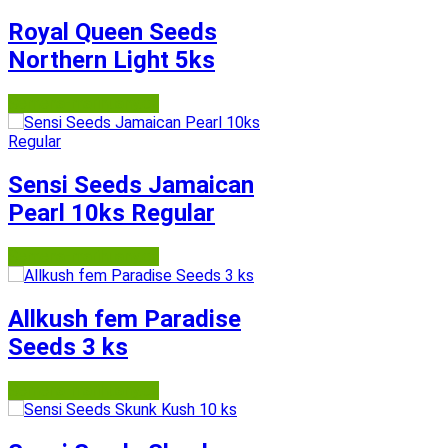
Royal Queen Seeds
Northern Light 5ks
Semena-marihuany.cz
Sensi Seeds Jamaican
Pearl 10ks Regular
Semena-marihuany.cz
Allkush fem Paradise
Seeds 3 ks
Semena-marihuany.cz