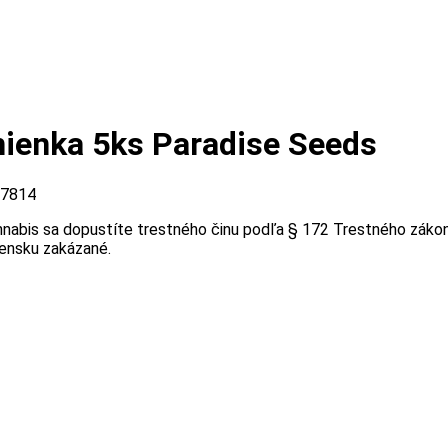
ienka 5ks Paradise Seeds
7814
nabis sa dopustíte trestného činu podľa § 172 Trestného zákon
vensku zakázané.