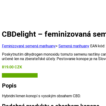
CBDelight – feminizovaná sem
Feminizované semená marihuany
>
Semená marihuany
EAN kód:
Poskytnutím dihydrogen monoxidu tomuto semenu rastliny can
určené len na zberateľské účely. Pestovanie konope je na Slo
819.00
CZK
Semena-marihuany.cz
Popis
Hybridní kmen konopí s vysokým obsahem CBD.