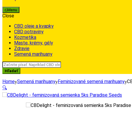
Menu
Close
CBD oleje a kvapky
CBD potraviny
Kozmetika
Maste, krémy, gély
Zdravie
Semená marihuany
Search
for:
Hľadať
Home
Semená marihuany
Feminizované semená marihuany
CB
🔍