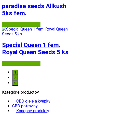
paradise seeds Allkush
5ks fem.
Semena-marihuany.cz
Special Queen 1 fem.
Royal Queen Seeds 5 ks
Semena-marihuany.cz
1
2
3
Kategórie produktov
CBD oleje a kvapky
CBD potraviny
Konopné produkty