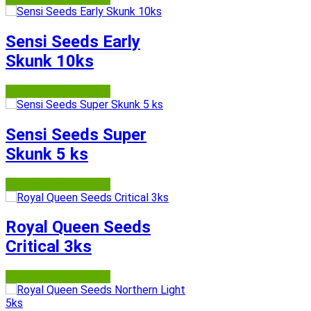
Sensi Seeds Early
Skunk 10ks
Semena-marihuany.cz
Sensi Seeds Super
Skunk 5 ks
Semena-marihuany.cz
Royal Queen Seeds
Critical 3ks
Semena-marihuany.cz