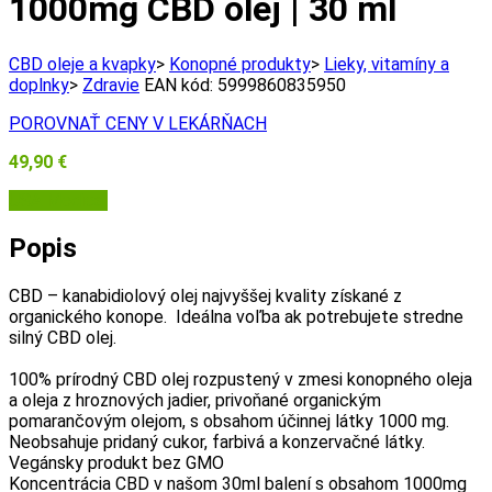
1000mg
CBD olej | 30 ml
CBD oleje a kvapky
>
Konopné produkty
>
Lieky, vitamíny a
doplnky
>
Zdravie
EAN kód:
5999860835950
POROVNAŤ CENY V LEKÁRŇACH
49,90
€
USA Medical
Popis
CBD – kanabidiolový olej najvyššej kvality získané z
organického konope. Ideálna voľba ak potrebujete stredne
silný CBD olej.
100% prírodný CBD olej rozpustený v zmesi konopného oleja
a oleja z hroznových jadier, privoňané organickým
pomarančovým olejom, s obsahom účinnej látky 1000 mg.
Neobsahuje pridaný cukor, farbivá a konzervačné látky.
Vegánsky produkt bez GMO
Koncentrácia CBD v našom 30ml balení s obsahom 1000mg