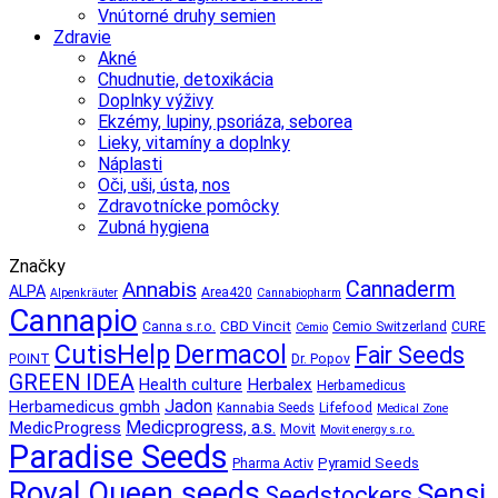
Vnútorné druhy semien
Zdravie
Akné
Chudnutie, detoxikácia
Doplnky výživy
Ekzémy, lupiny, psoriáza, seborea
Lieky, vitamíny a doplnky
Náplasti
Oči, uši, ústa, nos
Zdravotnícke pomôcky
Zubná hygiena
Značky
Annabis
Cannaderm
ALPA
Area420
Alpenkräuter
Cannabiopharm
Cannapio
CBD Vincit
Canna s.r.o.
Cemio Switzerland
CURE
Cemio
CutisHelp
Dermacol
Fair Seeds
POINT
Dr. Popov
GREEN IDEA
Herbalex
Health culture
Herbamedicus
Jadon
Herbamedicus gmbh
Kannabia Seeds
Lifefood
Medical Zone
Medicprogress, a.s.
MedicProgress
Movit
Movit energy s.r.o.
Paradise Seeds
Pyramid Seeds
Pharma Activ
Royal Queen seeds
Sensi
Seedstockers