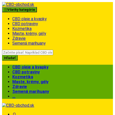
Skip
Skip
to
to
Všetky kategórie
navigation
content
CBD oleje a kvapky
CBD potraviny
Kozmetika
Maste, krémy, gély
Zdravie
Semená marihuany
Search
for:
Hľadať
CBD oleje a kvapky
CBD potraviny
Kozmetika
Maste, krémy, gély
Zdravie
Semená marihuany
...