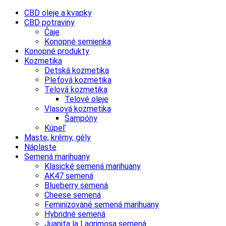
CBD oleje a kvapky
CBD potraviny
Čaje
Konopné semienka
Konopné produkty
Kozmetika
Detská kozmetika
Pleťová kozmetika
Telová kozmetika
Telové oleje
Vlasová kozmetika
Šampóny
Kúpeľ
Maste, krémy, gély
Náplaste
Semená marihuany
Klasické semená marihuany
AK47 semená
Blueberry semená
Cheese semená
Feminizované semená marihuany
Hybridné semená
Juanita la Lagrimosa semená