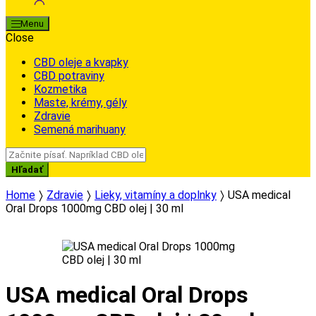
Menu
Close
CBD oleje a kvapky
CBD potraviny
Kozmetika
Maste, krémy, gély
Zdravie
Semená marihuany
Search
for:
Hľadať
Home
Zdravie
Lieky, vitamíny a doplnky
USA medical
Oral Drops 1000mg CBD olej | 30 ml
USA medical Oral Drops