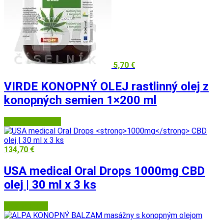
5,70
€
VIRDE KONOPNÝ OLEJ rastlinný olej z
konopných semien 1×200 ml
Lekáreň Tri veže
134,70
€
USA medical Oral Drops
1000mg
CBD
olej | 30 ml x 3 ks
USA Medical