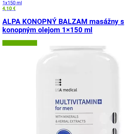
4,10
€
ALPA KONOPNÝ BALZAM masážny s
konopným olejom 1×150 ml
Lekáreň Tri veže