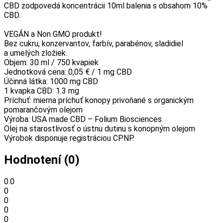
CBD zodpovedá koncentrácii 10ml balenia s obsahom 10%
CBD.
VEGÁN a Non GMO produkt!
Bez cukru, konzervantov, farbív, parabénov, sladidiel
a umelých zložiek.
Objem: 30 ml / 750 kvapiek
Jednotková cena: 0,05 € / 1 mg CBD
Účinná látka: 1000 mg CBD
1 kvapka CBD: 1.3 mg
Príchuť: mierna príchuť konopy privoňané s organickým
pomarančovým olejom
Výroba: USA made CBD – Folium Biosciences
Olej na starostlivosť o ústnu dutinu s konopným olejom
Výrobok disponuje registráciou CPNP.
Hodnotení (0)
0.0
0
0
0
0