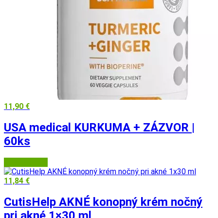
11,90
€
USA medical KURKUMA + ZÁZVOR |
60ks
USA Medical
11,84
€
CutisHelp AKNÉ konopný krém nočný
pri akné 1×30 ml