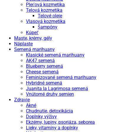
Pleťová kozmetika
Telová kozmetika
Telové oleje
Vlasová kozmetika
Šampóny
Kúpeľ
Maste, krémy, gély
Náplaste
Semená marihuany
Klasické semená marihuany
AK47 semená
Blueberry semená
Cheese semená
Feminizované semená marihuany
Hybridné semená
Juanita la Lagrimosa semená
Vnútorné druhy semien
Zdravie
Akné
Chudnutie, detoxikácia
Doplnky výživy
Ekzémy, lupiny, psoriáza, seborea
Lieky, vitamíny a doplnky