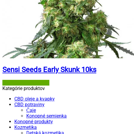
Sensi Seeds Early Skunk 10ks
Semena-marihuany.cz
Kategórie produktov
CBD oleje a kvapky
CBD potraviny
Čaje
Konopné semienka
Konopné produkty
Kozmetika
Detská kozmetika