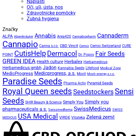
Náplasti
Oči, uši, ústa, nos
Zdravotnícke pomôcky
Zubná hygiena
Značky
Annabis
Cannaderm
ALPA
Area420
Alpenkräuter
Cannabiopharm
Cannapio
CBD Vincit
Canna s.r.o.
Cemio Switzerland
CURE
Cemio
CutisHelp
Dermacol
Fair Seeds
POINT
Dr. Popov
GREEN IDEA
Herbalex
Health culture
Herbamedicus
Jadon
Herbamedicus gmbh
Kannabia Seeds
Lifefood
Medical Zone
Medicprogress, a.s.
MedicProgress
Movit
Movit energy s.r.o.
Paradise Seeds
Pyramid Seeds
Pharma Activ
Royal Queen seeds
Sensi
Seedstockers
Seeds
Simply you
Simply You
SHIR Beauty & Science
SwissMedicus
pharmaceuticals a.s.
Swissmedhemp
SWISS
USA Medical
Zelená země
VIRDE
Vitateka
MEDICUS