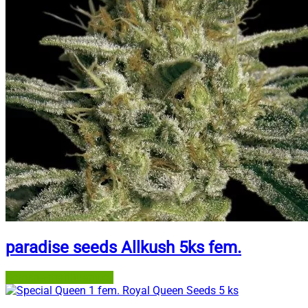
paradise seeds Allkush 5ks fem.
Semena-marihuany.cz