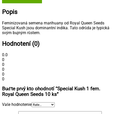
Semena-marihuany.cz
Popis
Feminizovaná semena marihuany od Royal Queen Seeds
Special Kush jsou dominantní indika. Tato odrůda je typická
svým bujným růstem.
Hodnotení (0)
0.0
0
0
0
0
0
Buďte prvý kto ohodnotí “Special Kush 1 fem.
Royal Queen Seeds 10 ks”
Vaše hodnotenie