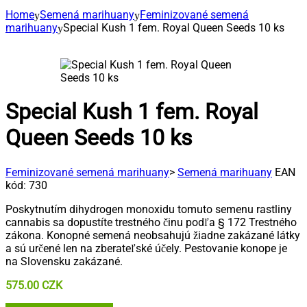
Home
Semená marihuany
Feminizované semená
marihuany
Special Kush 1 fem. Royal Queen Seeds 10 ks
Special Kush 1 fem. Royal
Queen Seeds 10 ks
Feminizované semená marihuany
>
Semená marihuany
EAN
kód:
730
Poskytnutím dihydrogen monoxidu tomuto semenu rastliny
cannabis sa dopustíte trestného činu podľa § 172 Trestného
zákona. Konopné semená neobsahujú žiadne zakázané látky
a sú určené len na zberateľské účely. Pestovanie konope je
na Slovensku zakázané.
575.00
CZK