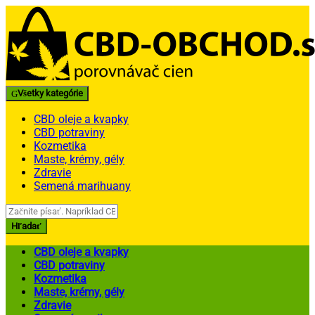
Skip
Skip
to
to
navigation
content
Všetky kategórie
CBD oleje a kvapky
CBD potraviny
Kozmetika
Maste, krémy, gély
Zdravie
Semená marihuany
Search
for:
Hľadať
CBD oleje a kvapky
CBD potraviny
Kozmetika
Maste, krémy, gély
Zdravie