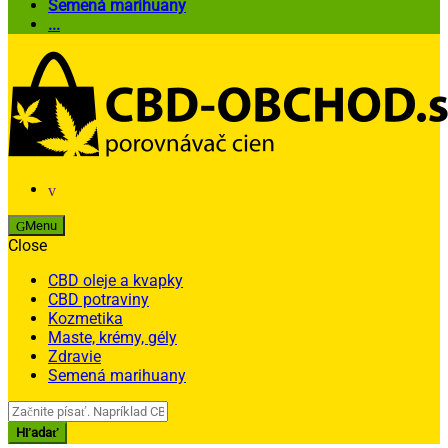
Semená marihuany
...
Menu
Close
CBD oleje a kvapky
CBD potraviny
Kozmetika
Maste, krémy, gély
Zdravie
Semená marihuany
Search
for:
Hľadať