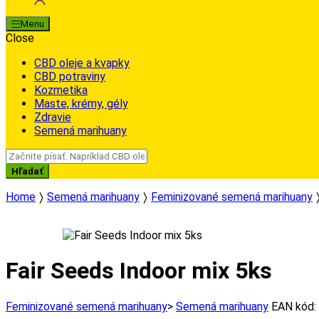
Menu
Close
CBD oleje a kvapky
CBD potraviny
Kozmetika
Maste, krémy, gély
Zdravie
Semená marihuany
Search
for:
Hľadať
Home
Semená marihuany
Feminizované semená marihuany
Fair Seeds Indoor mix 5ks
Feminizované semená marihuany
>
Semená marihuany
EAN kód: