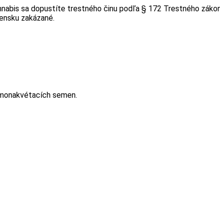
nabis sa dopustíte trestného činu podľa § 172 Trestného zákon
vensku zakázané.
samonakvétacích semen.