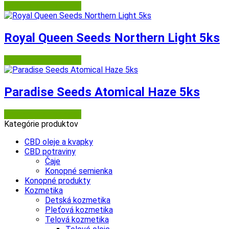
Semena-marihuany.cz
Royal Queen Seeds Northern Light 5ks
Semena-marihuany.cz
Paradise Seeds Atomical Haze 5ks
Semena-marihuany.cz
Kategórie produktov
CBD oleje a kvapky
CBD potraviny
Čaje
Konopné semienka
Konopné produkty
Kozmetika
Detská kozmetika
Pleťová kozmetika
Telová kozmetika