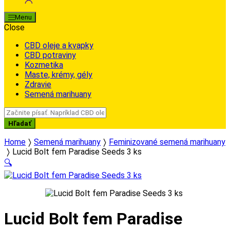
Menu
Close
CBD oleje a kvapky
CBD potraviny
Kozmetika
Maste, krémy, gély
Zdravie
Semená marihuany
Search
for:
Hľadať
Home
Semená marihuany
Feminizované semená marihuany
Lucid Bolt fem Paradise Seeds 3 ks
🔍
Lucid Bolt fem Paradise