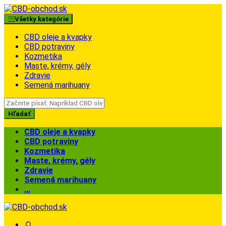
Skip
Skip
to
to
Všetky kategórie
navigation
content
CBD oleje a kvapky
CBD potraviny
Kozmetika
Maste, krémy, gély
Zdravie
Semená marihuany
Search
for:
Hľadať
CBD oleje a kvapky
CBD potraviny
Kozmetika
Maste, krémy, gély
Zdravie
Semená marihuany
...