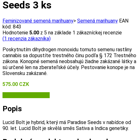
Seeds 3 ks
Feminizované semená marihuany
>
Semená marihuany
EAN
kód:
843
Hodnotenie
5.00
z 5 na základe
1
zákazníckej recenzie
(
1
recenzia zákazníka)
Poskytnutím dihydrogen monoxidu tomuto semenu rastliny
cannabis sa dopustíte trestného činu podľa § 172 Trestného
zákona. Konopné semená neobsahujú žiadne zakázané látky a
sú určené len na zberateľské účely. Pestovanie konope je na
Slovensku zakázané.
575.00
CZK
Semena-marihuany.cz
Popis
Lucid Bolt je hybrid, který má Paradise Seeds v nabídce od
90. let. Lucid Bolt je skvělá směs Sativa a Indica genetiky.