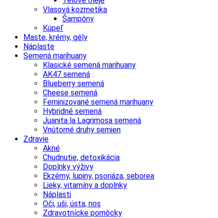
Telové oleje
Vlasová kozmetika
Šampóny
Kúpeľ
Maste, krémy, gély
Náplaste
Semená marihuany
Klasické semená marihuany
AK47 semená
Blueberry semená
Cheese semená
Feminizované semená marihuany
Hybridné semená
Juanita la Lagrimosa semená
Vnútorné druhy semien
Zdravie
Akné
Chudnutie, detoxikácia
Doplnky výživy
Ekzémy, lupiny, psoriáza, seborea
Lieky, vitamíny a doplnky
Náplasti
Oči, uši, ústa, nos
Zdravotnícke pomôcky