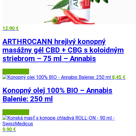
12,90
€
ARTHROCANN hrejivý konopný
masážny gél CBD + CBG s koloidným
striebrom – 75 ml – Annabis
Herbatica.sk
8,45
€
Konopný olej 100% BIO – Annabis
Balenie: 250 ml
Herbatica.sk
9,90
€