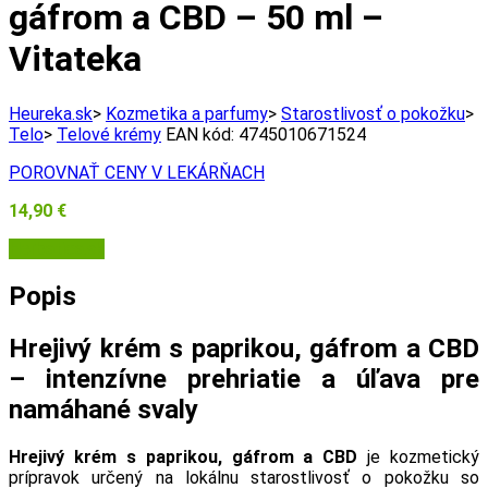
gáfrom a CBD – 50 ml –
Vitateka
Heureka.sk
>
Kozmetika a parfumy
>
Starostlivosť o pokožku
>
Telo
>
Telové krémy
EAN kód:
4745010671524
POROVNAŤ CENY V LEKÁRŇACH
14,90
€
Herbatica.sk
Popis
Hrejivý krém s paprikou, gáfrom a CBD
– intenzívne prehriatie a úľava pre
namáhané svaly
Hrejivý krém s paprikou, gáfrom a CBD
je kozmetický
prípravok určený na lokálnu starostlivosť o pokožku so