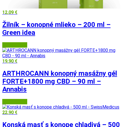
12,09
€
Žilník – konopné mlieko – 200 ml –
Green idea
Herbatica.sk
19,90
€
ARTHROCANN konopný masážny gél
FORTE+1800 mg CBD – 90 ml –
Annabis
Herbatica.sk
22,90
€
Konská masť s konope chladivá – 500