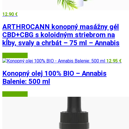
12,90
€
ARTHROCANN konopný masážny gél
CBD+CBG s koloidným striebrom na
kĺby, svaly a chrbát – 75 ml – Annabis
Herbatica.sk
12,95
€
Konopný olej 100% BIO – Annabis
Balenie: 500 ml
Herbatica.sk