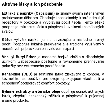
Aktívne látky a ich pôsobenie
Extrakt z papriky (Capsicum)
je známy svojím intenzívnym
prehrievacím účinkom. Obsahuje kapsaicinoidy, ktoré stimulujú
receptory v pokožke a vyvolávajú pocit tepla. Tento efekt
podporuje mikrocirkuláciu a prispieva k uvoľneniu namáhaných
svalov.
Gáfor
vytvára najskôr jemne osviežujúci a následne hrejivý
pocit. Podporuje lokálne prekrvenie a je tradične využívaný v
masážnych prípravkoch pri svalovom napätí.
Vanillyl Butyl Ether
je moderná hrejivá zložka s dlhodobým
účinkom. Zabezpečuje postupné a rovnomerné prehrievanie
pokožky bez extrémneho podráždenia.
Kanabidiol (CBD)
je rastlinná látka získavaná z konope. V
kozmetike sa používa pre svoje upokojujúce vlastnosti a
schopnosť podporovať komfort pokožky.
Bylinné extrakty a éterické oleje
dopĺňajú účinok aktívnych
látok, zlepšujú senzorický zážitok a prispievajú k príjemnej
aróme produktu.