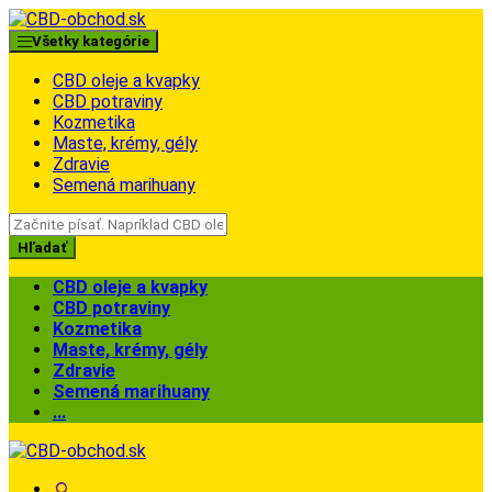
Skip
Skip
to
to
Všetky kategórie
navigation
content
CBD oleje a kvapky
CBD potraviny
Kozmetika
Maste, krémy, gély
Zdravie
Semená marihuany
Search
for:
Hľadať
CBD oleje a kvapky
CBD potraviny
Kozmetika
Maste, krémy, gély
Zdravie
Semená marihuany
...