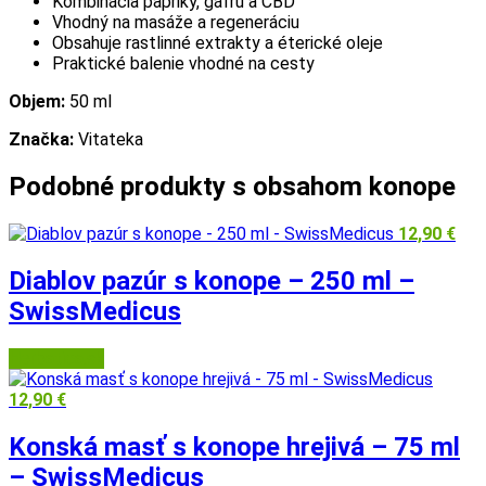
Kombinácia papriky, gáfru a CBD
Vhodný na masáže a regeneráciu
Obsahuje rastlinné extrakty a éterické oleje
Praktické balenie vhodné na cesty
Objem:
50 ml
Značka:
Vitateka
Podobné produkty s obsahom konope
12,90
€
Diablov pazúr s konope – 250 ml –
SwissMedicus
Herbatica.sk
12,90
€
Konská masť s konope hrejivá – 75 ml
– SwissMedicus