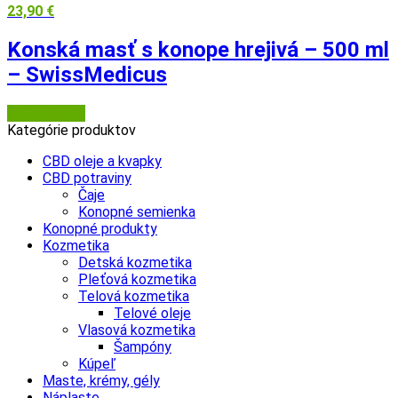
23,90
€
Konská masť s konope hrejivá – 500 ml
– SwissMedicus
Herbatica.sk
Kategórie produktov
CBD oleje a kvapky
CBD potraviny
Čaje
Konopné semienka
Konopné produkty
Kozmetika
Detská kozmetika
Pleťová kozmetika
Telová kozmetika
Telové oleje
Vlasová kozmetika
Šampóny
Kúpeľ
Maste, krémy, gély
Náplaste