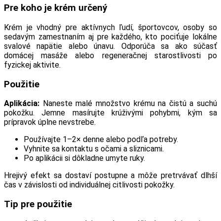
Pre koho je krém určený
Krém je vhodný pre aktívnych ľudí, športovcov, osoby so
sedavým zamestnaním aj pre každého, kto pociťuje lokálne
svalové napätie alebo únavu. Odporúča sa ako súčasť
domácej masáže alebo regeneračnej starostlivosti po
fyzickej aktivite.
Použitie
Aplikácia:
Naneste malé množstvo krému na čistú a suchú
pokožku. Jemne masírujte krúživými pohybmi, kým sa
prípravok úplne nevstrebe.
Používajte 1–2× denne alebo podľa potreby.
Vyhnite sa kontaktu s očami a sliznicami.
Po aplikácii si dôkladne umyte ruky.
Hrejivý efekt sa dostaví postupne a môže pretrvávať dlhší
čas v závislosti od individuálnej citlivosti pokožky.
Tip pre použitie