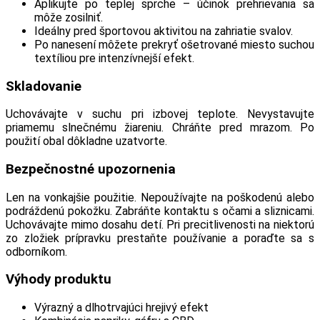
Aplikujte po teplej sprche – účinok prehrievania sa
môže zosilniť.
Ideálny pred športovou aktivitou na zahriatie svalov.
Po nanesení môžete prekryť ošetrované miesto suchou
textíliou pre intenzívnejší efekt.
Skladovanie
Uchovávajte v suchu pri izbovej teplote. Nevystavujte
priamemu slnečnému žiareniu. Chráňte pred mrazom. Po
použití obal dôkladne uzatvorte.
Bezpečnostné upozornenia
Len na vonkajšie použitie. Nepoužívajte na poškodenú alebo
podráždenú pokožku. Zabráňte kontaktu s očami a sliznicami.
Uchovávajte mimo dosahu detí. Pri precitlivenosti na niektorú
zo zložiek prípravku prestaňte používanie a poraďte sa s
odborníkom.
Výhody produktu
Výrazný a dlhotrvajúci hrejivý efekt