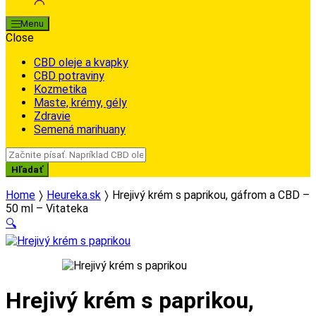
Menu
Close
CBD oleje a kvapky
CBD potraviny
Kozmetika
Maste, krémy, gély
Zdravie
Semená marihuany
Search
for:
Hľadať
Home
Heureka.sk
Hrejivý krém s paprikou, gáfrom a CBD –
50 ml – Vitateka
🔍
Hrejivý krém s paprikou,