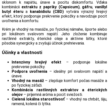
sklonom k napätiu, únave a pocitu diskomfortu. Vďaka
kombinácii
extraktu z papriky (Capsicum)
,
gáfru
,
vanillyl
butyl éteru
a
kanabidiolu (CBD)
vytvára výrazný hrejivý
efekt, ktorý podporuje prekrvenie pokožky a navodzuje pocit
uvoľnenia a komfortu.
Krém je vhodný na masáže, po fyzickej námahe, športe alebo
pri lokálnom svalovom napätí. Jeho zloženie kombinuje
rastlinné extrakty, éterické oleje a aktívne látky, ktoré
pôsobia synergicky a zvyšujú účinok prehrievania.
Účinky a vlastnosti
Intenzívny hrejivý efekt
– podporuje lokálne
prekrvenie pokožky.
Podpora uvoľnenia
– ideálny pri svalovom napätí a
únave.
Vhodný na masáž
– zlepšuje komfort počas masáže a
po fyzickej záťaži.
Kombinácia rastlinných extraktov a éterických
olejov
– príjemná aróma a pocit sviežosti.
Cielená lokálna starostlivosť
– vhodný na chrbát, šiju,
ramená, kolená či lýtka.