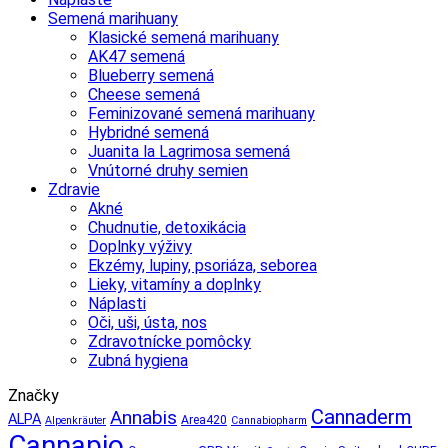
Semená marihuany
Klasické semená marihuany
AK47 semená
Blueberry semená
Cheese semená
Feminizované semená marihuany
Hybridné semená
Juanita la Lagrimosa semená
Vnútorné druhy semien
Zdravie
Akné
Chudnutie, detoxikácia
Doplnky výživy
Ekzémy, lupiny, psoriáza, seborea
Lieky, vitamíny a doplnky
Náplasti
Oči, uši, ústa, nos
Zdravotnícke pomôcky
Zubná hygiena
Značky
Cannaderm
Annabis
ALPA
Area420
Alpenkräuter
Cannabiopharm
Cannapio