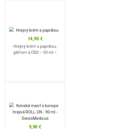
14,90
€
Hrejivý krém s paprikou,
gáfrom a CBD – 50 ml –
Vitateka
9,90
€