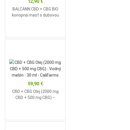
12,90
€
BALCANN CBD + CBG BIO
konopná masť s dubovou
kôrou – 50 ml – Annabis
59,90
€
CBD + CBG Olej (2000 mg
CBD + 500 mg CBG) –
Vodný melón – 30 ml –
CaliFarms