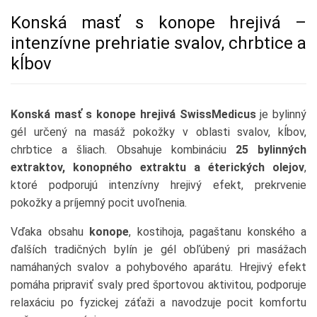
Konská masť s konope hrejivá –
intenzívne prehriatie svalov, chrbtice a
kĺbov
Konská masť s konope hrejivá SwissMedicus
je bylinný
gél určený na masáž pokožky v oblasti svalov, kĺbov,
chrbtice a šliach. Obsahuje kombináciu
25 bylinných
extraktov, konopného extraktu a éterických olejov
,
ktoré podporujú intenzívny hrejivý efekt, prekrvenie
pokožky a príjemný pocit uvoľnenia.
Vďaka obsahu
konope
, kostihoja, pagaštanu konského a
ďalších tradičných bylín je gél obľúbený pri masážach
namáhaných svalov a pohybového aparátu. Hrejivý efekt
pomáha pripraviť svaly pred športovou aktivitou, podporuje
relaxáciu po fyzickej záťaži a navodzuje pocit komfortu