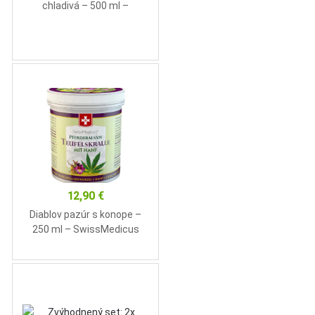
chladivá – 500 ml –
SwissMedicus
12,90
€
Diablov pazúr s konope –
250 ml – SwissMedicus