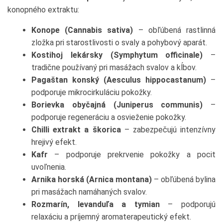
konopného extraktu:
Konope (Cannabis sativa)
– obľúbená rastlinná
zložka pri starostlivosti o svaly a pohybový aparát.
Kostihoj lekársky (Symphytum officinale)
–
tradične používaný pri masážach svalov a kĺbov.
Pagaštan konský (Aesculus hippocastanum)
–
podporuje mikrocirkuláciu pokožky.
Borievka obyčajná (Juniperus communis)
–
podporuje regeneráciu a osvieženie pokožky.
Chilli extrakt a škorica
– zabezpečujú intenzívny
hrejivý efekt.
Kafr
– podporuje prekrvenie pokožky a pocit
uvoľnenia.
Arnika horská (Arnica montana)
– obľúbená bylina
pri masážach namáhaných svalov.
Rozmarín, levanduľa a tymian
– podporujú
relaxáciu a príjemný aromaterapeutický efekt.