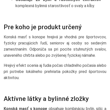
komplexná bylinná starostlivosť o svaly a kĺby.
Pre koho je produkt určený
Konská masť s konope hrejivá je vhodná pre športovcov,
fyzicky pracujúcich ľudí, seniorov aj osoby so sedavým
zamestnaním. Odporúča sa pri pocite stuhnutých svalov,
unaveného chrbta alebo po zvýšenej fyzickej námahe.
Hrejivý efekt ocenia aj ľudia počas chladného počasia alebo
pri potrebe lokálneho prehriatia pokožky pred športovou
aktivitou.
Aktívne látky a bylinné zložky
Konská masť s konope
obsahuje kombináciu bylín, silíc a