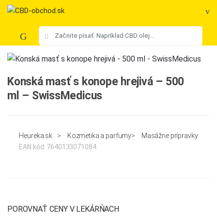
Skip
Skip
to
to
navigation
content
Search
for:
Konská masť s konope hrejivá – 500
ml – SwissMedicus
Heureka.sk
>
Kozmetika a parfumy
>
Masážne prípravky
EAN kód:
7640133071084
POROVNAŤ CENY V LEKÁRŇACH