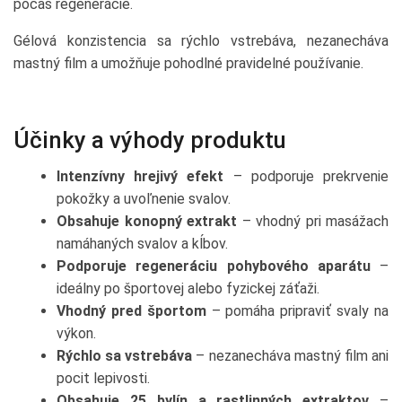
počas regenerácie.
Gélová konzistencia sa rýchlo vstrebáva, nezanecháva
mastný film a umožňuje pohodlné pravidelné používanie.
Účinky a výhody produktu
Intenzívny hrejivý efekt
– podporuje prekrvenie
pokožky a uvoľnenie svalov.
Obsahuje konopný extrakt
– vhodný pri masážach
namáhaných svalov a kĺbov.
Podporuje regeneráciu pohybového aparátu
–
ideálny po športovej alebo fyzickej záťaži.
Vhodný pred športom
– pomáha pripraviť svaly na
výkon.
Rýchlo sa vstrebáva
– nezanecháva mastný film ani
pocit lepivosti.
Obsahuje 25 bylín a rastlinných extraktov
–