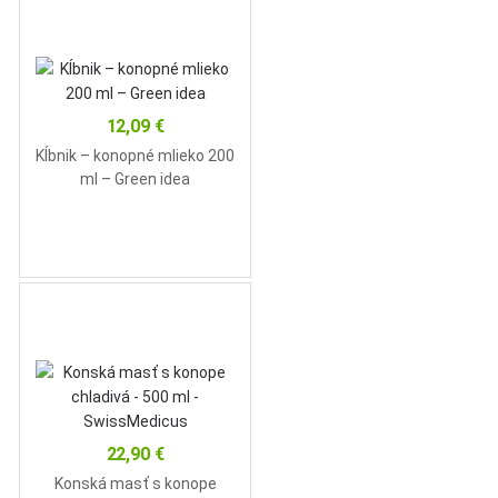
12,09
€
Kĺbnik – konopné mlieko 200
ml – Green idea
22,90
€
Konská masť s konope