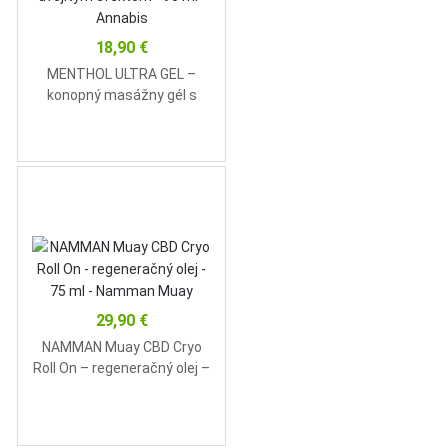
18,90
€
MENTHOL ULTRA GEL –
konopný masážny gél s
dvojitým efektom – 90 ml –
Annabis
29,90
€
NAMMAN Muay CBD Cryo
Roll On – regeneračný olej –
75 ml – Namman Muay