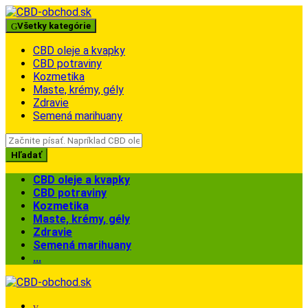
Skip
Skip
to
to
Všetky kategórie
navigation
content
CBD oleje a kvapky
CBD potraviny
Kozmetika
Maste, krémy, gély
Zdravie
Semená marihuany
Search
for:
Hľadať
CBD oleje a kvapky
CBD potraviny
Kozmetika
Maste, krémy, gély
Zdravie
Semená marihuany
...