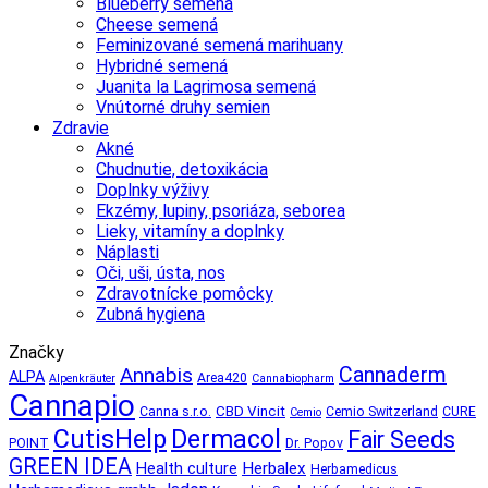
Blueberry semená
Cheese semená
Feminizované semená marihuany
Hybridné semená
Juanita la Lagrimosa semená
Vnútorné druhy semien
Zdravie
Akné
Chudnutie, detoxikácia
Doplnky výživy
Ekzémy, lupiny, psoriáza, seborea
Lieky, vitamíny a doplnky
Náplasti
Oči, uši, ústa, nos
Zdravotnícke pomôcky
Zubná hygiena
Značky
Annabis
Cannaderm
ALPA
Area420
Alpenkräuter
Cannabiopharm
Cannapio
CBD Vincit
Canna s.r.o.
Cemio Switzerland
CURE
Cemio
CutisHelp
Dermacol
Fair Seeds
POINT
Dr. Popov
GREEN IDEA
Herbalex
Health culture
Herbamedicus