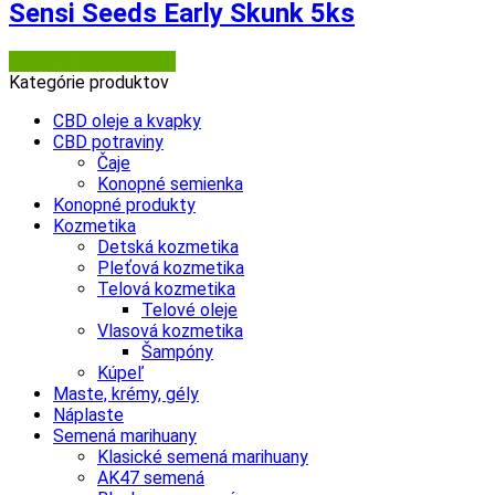
Sensi Seeds Early Skunk 5ks
Semena-marihuany.cz
Kategórie produktov
CBD oleje a kvapky
CBD potraviny
Čaje
Konopné semienka
Konopné produkty
Kozmetika
Detská kozmetika
Pleťová kozmetika
Telová kozmetika
Telové oleje
Vlasová kozmetika
Šampóny
Kúpeľ
Maste, krémy, gély
Náplaste
Semená marihuany
Klasické semená marihuany
AK47 semená