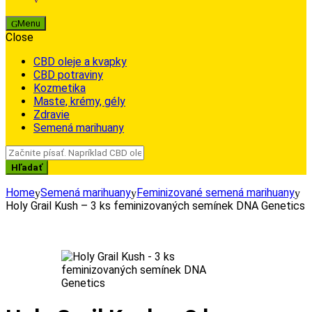
Menu
Close
CBD oleje a kvapky
CBD potraviny
Kozmetika
Maste, krémy, gély
Zdravie
Semená marihuany
Search
for:
Hľadať
Home
Semená marihuany
Feminizované semená marihuany
Holy Grail Kush – 3 ks feminizovaných semínek DNA Genetics