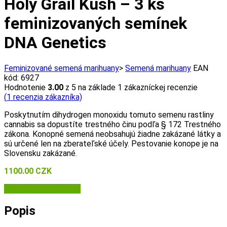
Holy Grail Kush – 3 ks
feminizovaných semínek
DNA Genetics
Feminizované semená marihuany
>
Semená marihuany
EAN
kód:
6927
Hodnotenie
3.00
z 5 na základe
1
zákazníckej recenzie
(
1
recenzia zákazníka)
Poskytnutím dihydrogen monoxidu tomuto semenu rastliny
cannabis sa dopustíte trestného činu podľa § 172 Trestného
zákona. Konopné semená neobsahujú žiadne zakázané látky a
sú určené len na zberateľské účely. Pestovanie konope je na
Slovensku zakázané.
1100.00
CZK
Semena-marihuany.cz
Popis