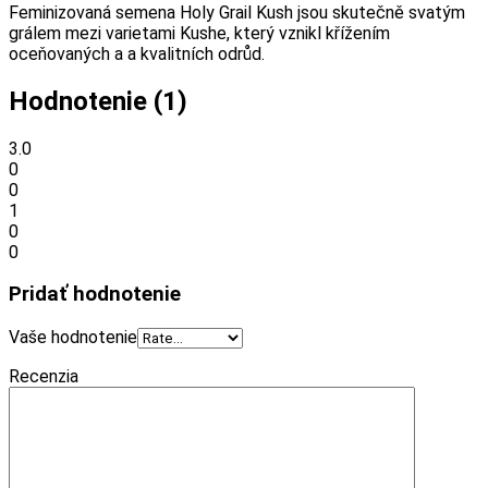
Feminizovaná semena Holy Grail Kush jsou skutečně svatým
grálem mezi varietami Kushe, který vznikl křížením
oceňovaných a a kvalitních odrůd.
Hodnotenie (1)
3.0
0
0
1
0
0
Pridať hodnotenie
Vaše hodnotenie
Recenzia