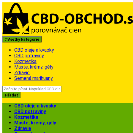
Skip
Skip
to
to
navigation
content
Všetky kategórie
CBD oleje a kvapky
CBD potraviny
Kozmetika
Maste, krémy, gély
Zdravie
Semená marihuany
Search
for:
Hľadať
CBD oleje a kvapky
CBD potraviny
Kozmetika
Maste, krémy, gély
Zdravie