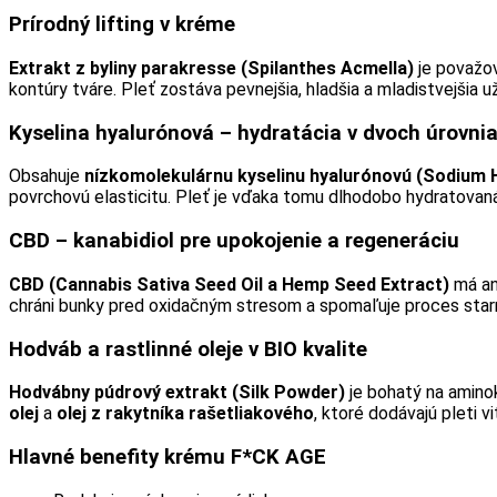
Prírodný lifting v kréme
Extrakt z byliny parakresse (Spilanthes Acmella)
je považov
kontúry tváre. Pleť zostáva pevnejšia, hladšia a mladistvejšia u
Kyselina hyalurónová – hydratácia v dvoch úrovni
Obsahuje
nízkomolekulárnu kyselinu hyalurónovú (Sodium 
povrchovú elasticitu. Pleť je vďaka tomu dlhodobo hydratovaná,
CBD – kanabidiol pre upokojenie a regeneráciu
CBD (Cannabis Sativa Seed Oil a Hemp Seed Extract)
má ant
chráni bunky pred oxidačným stresom a spomaľuje proces starn
Hodváb a rastlinné oleje v BIO kvalite
Hodvábny púdrový extrakt (Silk Powder)
je bohatý na aminok
olej
a
olej z rakytníka rašetliakového
, ktoré dodávajú pleti v
Hlavné benefity krému F*CK AGE