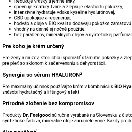
Redukuje vrásky a jemné linky,
spevňuje kontúry tváre a zlepšuje elasticitu pokožky,
intenzívne hydratuje vďaka kyseline hyalurónovej,
CBD upokojuje a regeneruje,
hodváb a oleje v BIO kvalite dodávajú pokožke zamatovú
vhodný na denné aj nočné použitie,
bez parabénov, minerálnych olejov a syntetickej parfumác
Pre koho je krém určený
Pre ženy a mužov, ktorí chcú spomaliť starnutie pokožky a zlepš
pre pleť so sklonom k začervenaniu a dehydratácii.
Synergia so sérum HYALURON²
Pre maximálny účinnok používajte krém v kombinácii s
BIO Hya
znásobí hydratačný a liftingový efekt.
Prírodné zloženie bez kompromisov
Produkty
Dr. Feelgood
sú ručne vyrábané na Slovensku z čisto 
syntetické farbivá, minerálne oleje ani umelé vône. Každý produ