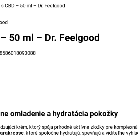
s CBD – 50 ml – Dr. Feelgood
– 50 ml – Dr. Feelgood
8586018093088
vne omladenie a hydratácia pokožky
zujúci krém, ktorý spája prírodné aktívne zložky pre komplexnú 
parakresse
, ktoré spoločne hydratujú, spevňujú a viditeľne vyh