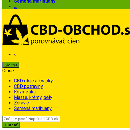
Semená marihuany
...
Menu
Close
CBD oleje a kvapky
CBD potraviny
Kozmetika
Maste, krémy, gély
Zdravie
Semená marihuany
Search
for:
Hľadať