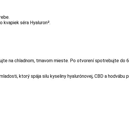
rebe.
o kvapiek séra Hyaluron².
dujte na chladnom, tmavom mieste. Po otvorení spotrebujte do 6
 mladosti, ktorý spája silu kyseliny hyalurónovej, CBD a hodvábu p