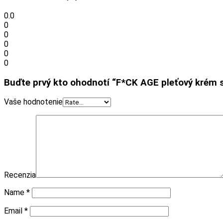
0.0
0
0
0
0
0
Buďte prvý kto ohodnotí “F*CK AGE pleťový krém s
Vaše hodnotenie
Recenzia
Name
*
Email
*