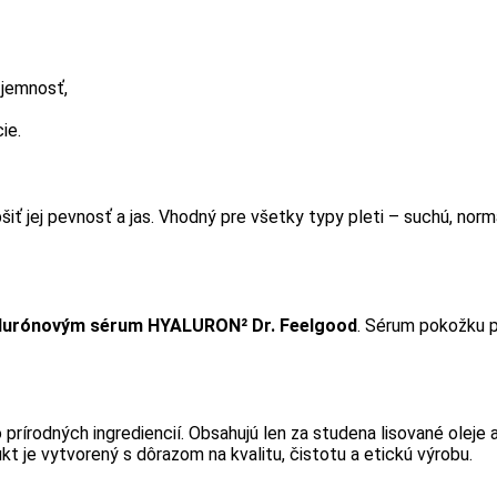
 jemnosť,
ie.
iť jej pevnosť a jas. Vhodný pre všetky typy pleti – suchú, normá
lurónovým sérum HYALURON² Dr. Feelgood
. Sérum pokožku p
prírodných ingrediencií. Obsahujú len za studena lisované oleje a
kt je vytvorený s dôrazom na kvalitu, čistotu a etickú výrobu.