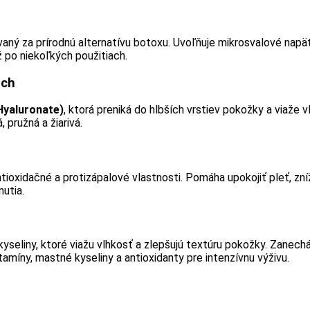
aný za prírodnú alternatívu botoxu. Uvoľňuje mikrosvalové napäti
ž po niekoľkých použitiach.
ach
Hyaluronate)
, ktorá preniká do hlbších vrstiev pokožky a viaže 
 pružná a žiarivá.
ioxidačné a protizápalové vlastnosti. Pomáha upokojiť pleť, zn
utia.
yseliny, ktoré viažu vlhkosť a zlepšujú textúru pokožky. Zanech
itamíny, mastné kyseliny a antioxidanty pre intenzívnu výživu.