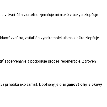
e v tvári, čím viditeľne zjemňuje mimické vrásky a zlepšuje
vlhkosť zvnútra, zatiaľ čo vysokomolekulárna zložka zlepšuje
ížiť začervenanie a podporuje proces regenerácie. Zároveň
áva ju hebkú ako zamat. Doplnený je o
arganový olej
,
šípkový