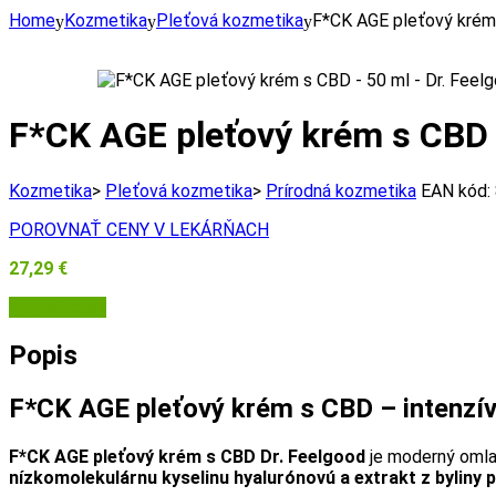
Home
Kozmetika
Pleťová kozmetika
F*CK AGE pleťový krém 
F*CK AGE pleťový krém s CBD 
Kozmetika
>
Pleťová kozmetika
>
Prírodná kozmetika
EAN kód:
POROVNAŤ CENY V LEKÁRŇACH
27,29
€
Herbatica.sk
Popis
F*CK AGE pleťový krém s CBD – intenzí
F*CK AGE pleťový krém s CBD Dr. Feelgood
je moderný omlad
nízkomolekulárnu kyselinu hyalurónovú a extrakt z byliny 