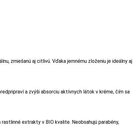
lnu, zmiešanú aj citlivú. Vďaka jemnému zloženiu je ideálny aj
redpripraví a zvýši absorciu aktívnych látok v kréme, čím sa
 rastlinné extrakty v BIO kvalite. Neobsahujú parabény,