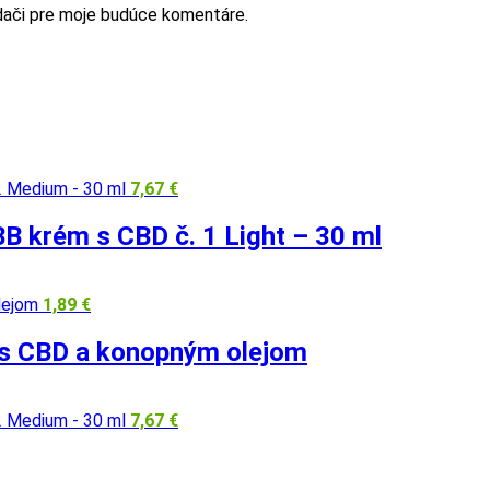
adači pre moje budúce komentáre.
7,67
€
B krém s CBD č. 1 Light – 30 ml
1,89
€
 s CBD a konopným olejom
7,67
€