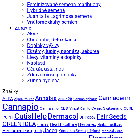
Feminizované semená marihuany
Hybridné semená
Juanita la Lagrimosa semená
Vnútorné druhy semien
Zdravie
Akné
Chudnutie, detoxikácia
Doplnky výživy
Ekzémy, lupiny, psoriáza, seborea
Lieky, vitamíny a doplnky
Náplasti
Oči, uši, ústa, nos
Zdravotnícke pomôcky
Zubná hygiena
Značky
Cannaderm
Annabis
ALPA
Area420
Alpenkräuter
Cannabiopharm
Cannapio
CBD Vincit
Canna s.r.o.
Cemio Switzerland
CURE
Cemio
CutisHelp
Dermacol
Fair Seeds
POINT
Dr. Popov
GREEN IDEA
Herbalex
Health culture
Herbamedicus
GRIZLY
Jadon
Herbamedicus gmbh
Kannabia Seeds
Lifefood
Medical Zone