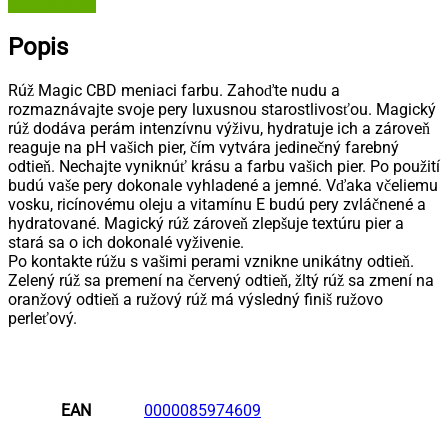
Dermacol.sk
Popis
Rúž Magic CBD meniaci farbu. Zahoďte nudu a
rozmaznávajte svoje pery luxusnou starostlivosťou. Magický
rúž dodáva perám intenzívnu výživu, hydratuje ich a zároveň
reaguje na pH vašich pier, čím vytvára jedinečný farebný
odtieň. Nechajte vyniknúť krásu a farbu vašich pier. Po použití
budú vaše pery dokonale vyhladené a jemné. Vďaka včeliemu
vosku, ricínovému oleju a vitamínu E budú pery zvláčnené a
hydratované. Magický rúž zároveň zlepšuje textúru pier a
stará sa o ich dokonalé vyživenie.
Po kontakte rúžu s vašimi perami vznikne unikátny odtieň.
Zelený rúž sa premení na červený odtieň, žltý rúž sa zmení na
oranžový odtieň a ružový rúž má výsledný finiš ružovo
perleťový.
EAN
0000085974609