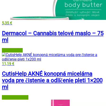
5,35
€
Dermacol – Cannabis telové maslo – 75
ml
Dermacol.sk
11,19
€
CutisHelp AKNÉ konopná micelárna
voda pre čistenie a odlíčenie pleti 1×200
ml
Lekáreň Tri veže