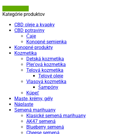
Dermacol.sk
Kategórie produktov
CBD oleje a kvapky
CBD potraviny
Čaje
Konopné semienka
Konopné produkty
Kozmetika
Detská kozmetika
Pleťová kozmetika
Telová kozmetika
Telové oleje
Vlasová kozmetika
Šampóny
Kúpeľ
Maste, krémy, gély
Náplaste
Semená marihuany
Klasické semená marihuany
AK47 semená
Blueberry semená
Cheese semená