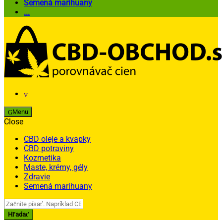
Semená marihuany
...
Menu
Close
CBD oleje a kvapky
CBD potraviny
Kozmetika
Maste, krémy, gély
Zdravie
Semená marihuany
Search
for:
Hľadať