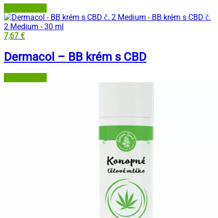
Dermacol.sk
7,67
€
Dermacol – BB krém s CBD
Dermacol.sk