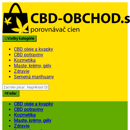
Skip
Skip
to
to
navigation
content
Všetky kategórie
CBD oleje a kvapky
CBD potraviny
Kozmetika
Maste, krémy, gély
Zdravie
Semená marihuany
Search
for:
Hľadať
CBD oleje a kvapky
CBD potraviny
Kozmetika
Maste, krémy, gély
Zdravie