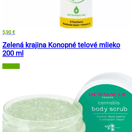
5,90
€
Zelená krajina Konopné telové mlieko
200 ml
Grizly.sk