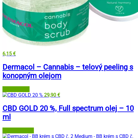
6,15
€
Dermacol – Cannabis – telový peeling s
konopným olejom
Dermacol.sk
29,90
€
CBD GOLD 20 %, Full spectrum olej – 10
ml
Lekáreň Doma