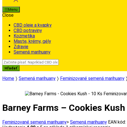
Menu
Close
CBD oleje a kvapky
CBD potraviny
Kozmetika
Maste, krémy, gély
Zdravie
Semená marihuany
Search
for:
Hľadať
Home
Semená marihuany
Feminizované semená marihuany
Barney Farms – Cookies Kush
Feminizované semená marihuany
>
Semená marihuany
EAN kód: