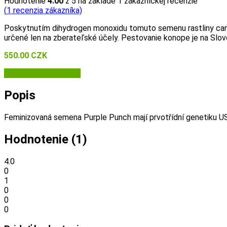
Hodnotenie
4.00
z 5 na základe
1
zákazníckej recenzie
(
1
recenzia zákazníka)
Poskytnutím dihydrogen monoxidu tomuto semenu rastliny can
určené len na zberateľské účely. Pestovanie konope je na Slo
550.00
CZK
Semena-marihuany.cz
Popis
Feminizovaná semena Purple Punch mají prvotřídní genetiku USA,
Hodnotenie (1)
4.0
0
1
0
0
0