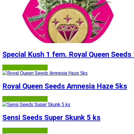
Special Kush 1 fem. Royal Queen Seeds 
Semena-marihuany.cz
Royal Queen Seeds Amnesia Haze 5ks
Semena-marihuany.cz
Sensi Seeds Super Skunk 5 ks
Semena-marihuany.cz