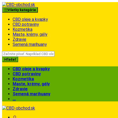
Skip
Skip
to
to
Všetky kategórie
navigation
content
CBD oleje a kvapky
CBD potraviny
Kozmetika
Maste, krémy, gély
Zdravie
Semená marihuany
Search
for:
Hľadať
CBD oleje a kvapky
CBD potraviny
Kozmetika
Maste, krémy, gély
Zdravie
Semená marihuany
...