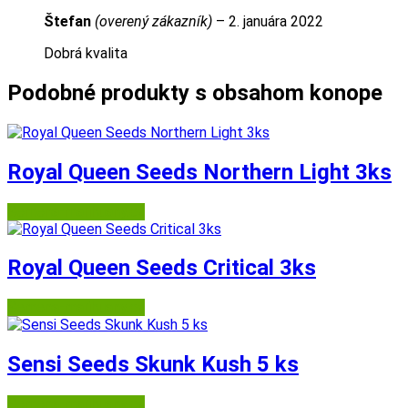
Štefan
(overený zákazník)
–
2. januára 2022
Dobrá kvalita
Podobné produkty s obsahom konope
Royal Queen Seeds Northern Light 3ks
Semena-marihuany.cz
Royal Queen Seeds Critical 3ks
Semena-marihuany.cz
Sensi Seeds Skunk Kush 5 ks
Semena-marihuany.cz