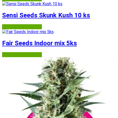
Sensi Seeds Skunk Kush 10 ks
Semena-marihuany.cz
Fair Seeds Indoor mix 5ks
Semena-marihuany.cz