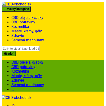
Skip
Skip
to
to
Všetky kategórie
navigation
content
CBD oleje a kvapky
CBD potraviny
Kozmetika
Maste, krémy, gély
Zdravie
Semená marihuany
Search
for:
Hľadať
CBD oleje a kvapky
CBD potraviny
Kozmetika
Maste, krémy, gély
Zdravie
Semená marihuany
...