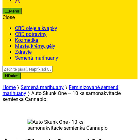
Menu
Close
CBD oleje a kvapky
CBD potraviny
Kozmetika
Maste, krémy, gély
Zdravie
Semená marihuany
Search
for:
Hľadať
Home
Semená marihuany
Feminizované semená
marihuany
Auto Skunk One – 10 ks samonakvitacie
semienka Cannapio