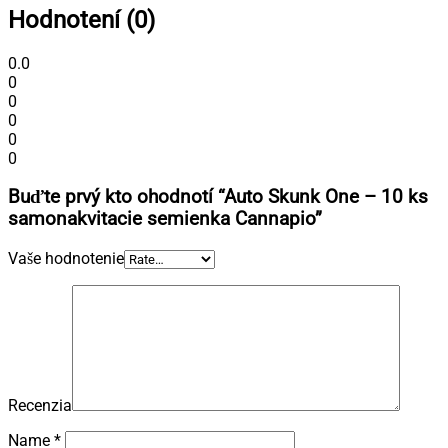
Hodnotení (0)
0.0
0
0
0
0
0
Buďte prvý kto ohodnotí “Auto Skunk One – 10 ks
samonakvitacie semienka Cannapio”
Vaše hodnotenie
Recenzia
Name
*