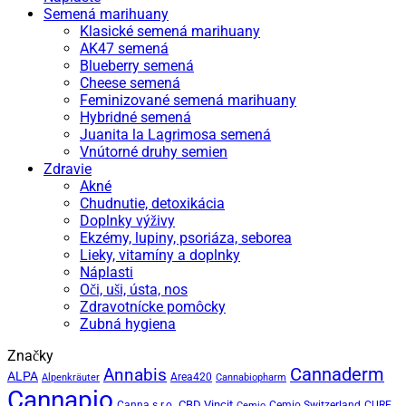
Semená marihuany
Klasické semená marihuany
AK47 semená
Blueberry semená
Cheese semená
Feminizované semená marihuany
Hybridné semená
Juanita la Lagrimosa semená
Vnútorné druhy semien
Zdravie
Akné
Chudnutie, detoxikácia
Doplnky výživy
Ekzémy, lupiny, psoriáza, seborea
Lieky, vitamíny a doplnky
Náplasti
Oči, uši, ústa, nos
Zdravotnícke pomôcky
Zubná hygiena
Značky
Annabis
Cannaderm
ALPA
Area420
Alpenkräuter
Cannabiopharm
Cannapio
CBD Vincit
Canna s.r.o.
Cemio Switzerland
CURE
Cemio