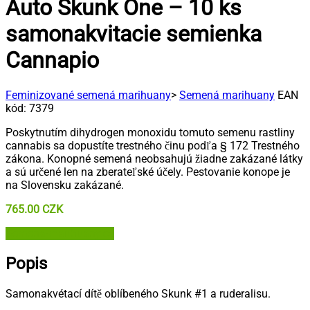
Auto Skunk One – 10 ks
samonakvitacie semienka
Cannapio
Feminizované semená marihuany
>
Semená marihuany
EAN
kód:
7379
Poskytnutím dihydrogen monoxidu tomuto semenu rastliny
cannabis sa dopustíte trestného činu podľa § 172 Trestného
zákona. Konopné semená neobsahujú žiadne zakázané látky
a sú určené len na zberateľské účely. Pestovanie konope je
na Slovensku zakázané.
765.00
CZK
Semena-marihuany.cz
Popis
Samonakvétací dítě oblíbeného Skunk #1 a ruderalisu.