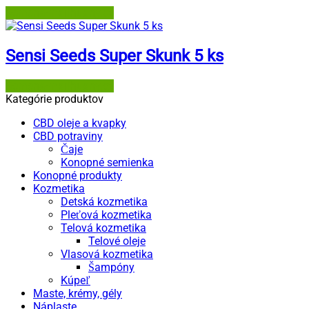
Semena-marihuany.cz
Sensi Seeds Super Skunk 5 ks
Semena-marihuany.cz
Kategórie produktov
CBD oleje a kvapky
CBD potraviny
Čaje
Konopné semienka
Konopné produkty
Kozmetika
Detská kozmetika
Pleťová kozmetika
Telová kozmetika
Telové oleje
Vlasová kozmetika
Šampóny
Kúpeľ
Maste, krémy, gély
Náplaste