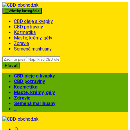
Skip
Skip
to
to
Všetky kategórie
navigation
content
CBD oleje a kvapky
CBD potraviny
Kozmetika
Maste, krémy, gély
Zdravie
Semená marihuany
Search
for:
Hľadať
CBD oleje a kvapky
CBD potraviny
Kozmetika
Maste, krémy, gély
Zdravie
Semená marihuany
...