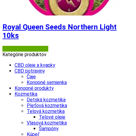
Royal Queen Seeds Northern Light
10ks
Semena-marihuany.cz
Kategórie produktov
CBD oleje a kvapky
CBD potraviny
Čaje
Konopné semienka
Konopné produkty
Kozmetika
Detská kozmetika
Pleťová kozmetika
Telová kozmetika
Telové oleje
Vlasová kozmetika
Šampóny
Kúpeľ