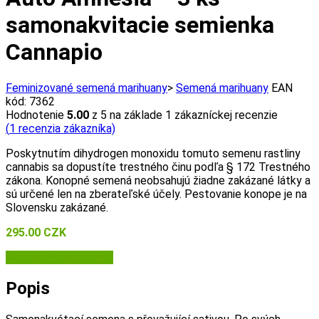
samonakvitacie semienka
Cannapio
Feminizované semená marihuany
>
Semená marihuany
EAN
kód:
7362
Hodnotenie
5.00
z 5 na základe
1
zákazníckej recenzie
(
1
recenzia zákazníka)
Poskytnutím dihydrogen monoxidu tomuto semenu rastliny
cannabis sa dopustíte trestného činu podľa § 172 Trestného
zákona. Konopné semená neobsahujú žiadne zakázané látky a
sú určené len na zberateľské účely. Pestovanie konope je na
Slovensku zakázané.
295.00
CZK
Semena-marihuany.cz
Popis