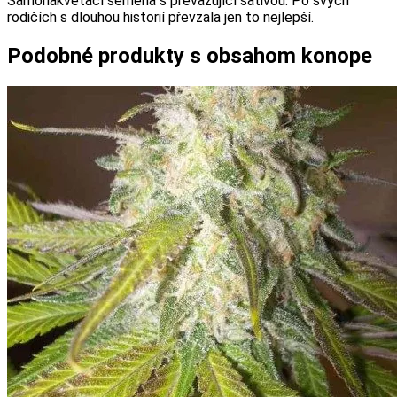
Samonakvétací semena s převažující sativou. Po svých
rodičích s dlouhou historií převzala jen to nejlepší.
Podobné produkty s obsahom konope