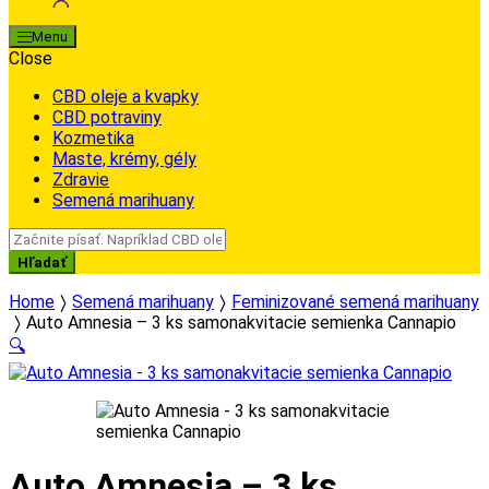
Menu
Close
CBD oleje a kvapky
CBD potraviny
Kozmetika
Maste, krémy, gély
Zdravie
Semená marihuany
Search
for:
Hľadať
Home
Semená marihuany
Feminizované semená marihuany
Auto Amnesia – 3 ks samonakvitacie semienka Cannapio
🔍
Auto Amnesia – 3 ks