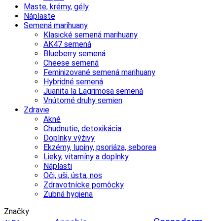
Maste, krémy, gély
Náplaste
Semená marihuany
Klasické semená marihuany
AK47 semená
Blueberry semená
Cheese semená
Feminizované semená marihuany
Hybridné semená
Juanita la Lagrimosa semená
Vnútorné druhy semien
Zdravie
Akné
Chudnutie, detoxikácia
Doplnky výživy
Ekzémy, lupiny, psoriáza, seborea
Lieky, vitamíny a doplnky
Náplasti
Oči, uši, ústa, nos
Zdravotnícke pomôcky
Zubná hygiena
Značky