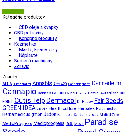
Lieky24.sk
Kategórie produktov
CBD oleje a kvapky
CBD potraviny
Konopné produkty
Kozmetika
Maste, krémy, gély
Náplaste
Semená marihuany
Zdravie
Značky
Cannaderm
Annabis
ALPA
Area420
Alpenkräuter
Cannabiopharm
Cannapio
CBD Vincit
Canna s.r.o.
Cemio Switzerland
CURE
Cemio
CutisHelp
Dermacol
Fair Seeds
POINT
Dr. Popov
GREEN IDEA
Herbalex
Health culture
Herbamedicus
GRIZLY
Jadon
Herbamedicus gmbh
Kannabia Seeds
Lifefood
Medical Zone
Paradise
Medicprogress, a.s.
MedicProgress
Movit