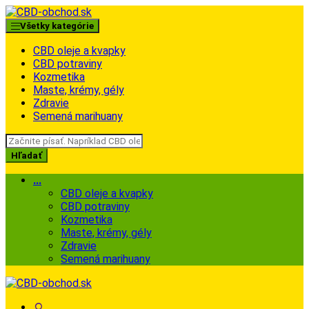
Skip
Skip
to
to
Všetky kategórie
navigation
content
CBD oleje a kvapky
CBD potraviny
Kozmetika
Maste, krémy, gély
Zdravie
Semená marihuany
Search
for:
Hľadať
...
CBD oleje a kvapky
CBD potraviny
Kozmetika
Maste, krémy, gély
Zdravie
Semená marihuany