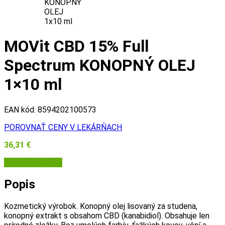
MOVit CBD 15% Full
Spectrum KONOPNÝ OLEJ
1×10 ml
EAN kód:
8594202100573
POROVNAŤ CENY V LEKÁRŇACH
36,31
€
Lekáreň Tri veže
Popis
Kozmetický výrobok. Konopný olej lisovaný za studena,
konopný extrakt s obsahom CBD (kanabidiol). Obsahuje len