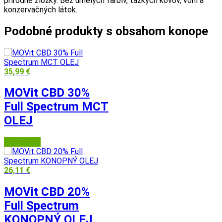
prírodné zložky. Bez umelých farbív, ťažkých kovov, vôní a
konzervačných látok.
Podobné produkty s obsahom konope
35,99
€
MOVit CBD 30%
Full Spectrum MCT
OLEJ
Lieky24.sk
26,11
€
MOVit CBD 20%
Full Spectrum
KONOPNÝ OLEJ