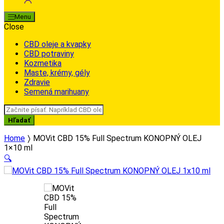
Menu
Close
CBD oleje a kvapky
CBD potraviny
Kozmetika
Maste, krémy, gély
Zdravie
Semená marihuany
Search
for:
Hľadať
Home
MOVit CBD 15% Full Spectrum KONOPNÝ OLEJ
1×10 ml
🔍