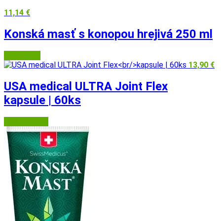
11,14
€
Konská masť s konopou hrejivá 250 ml
Lieky24.sk
13,90
€
USA medical ULTRA Joint Flex
kapsule | 60ks
USA Medical