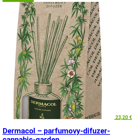
23,20
€
Dermacol – parfumovy-difuzer-
cannabis-garden