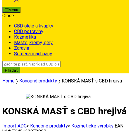
Menu
Close
CBD oleje a kvapky
CBD potraviny
Kozmetika
Maste, krémy, gély
Zdravie
Semená marihuany
Search
for:
Hľadať
Home
Konopné produkty
KONSKÁ MASŤ s CBD hrejivá
KONSKÁ MASŤ s CBD hrejivá
Import ADC
>
Konopné produkty
>
Kozmetické výrobky
EAN