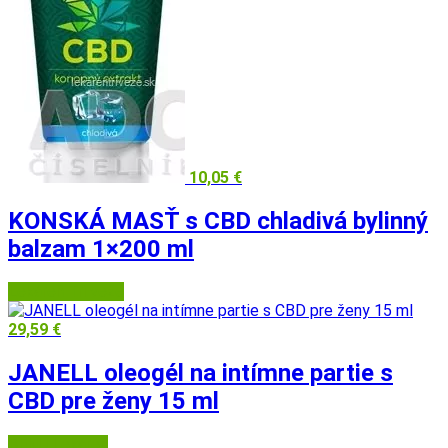
10,05
€
KONSKÁ MASŤ s CBD chladivá bylinný
balzam 1×200 ml
Lekáreň Tri veže
29,59
€
JANELL oleogél na intímne partie s
CBD pre ženy 15 ml
BENU Lekáreň