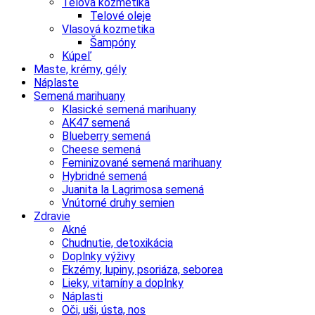
Telová kozmetika
Telové oleje
Vlasová kozmetika
Šampóny
Kúpeľ
Maste, krémy, gély
Náplaste
Semená marihuany
Klasické semená marihuany
AK47 semená
Blueberry semená
Cheese semená
Feminizované semená marihuany
Hybridné semená
Juanita la Lagrimosa semená
Vnútorné druhy semien
Zdravie
Akné
Chudnutie, detoxikácia
Doplnky výživy
Ekzémy, lupiny, psoriáza, seborea
Lieky, vitamíny a doplnky
Náplasti
Oči, uši, ústa, nos