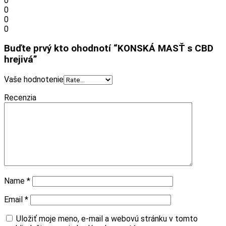
0
0
0
0
Buďte prvý kto ohodnotí “KONSKÁ MASŤ s CBD
hrejivá”
Vaše hodnotenie
Recenzia
Name
*
Email
*
Uložiť moje meno, e-mail a webovú stránku v tomto