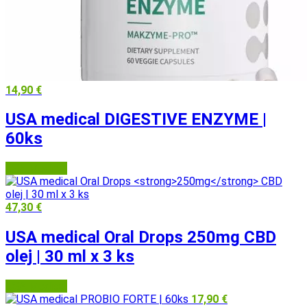
14,90
€
USA medical DIGESTIVE ENZYME |
60ks
USA Medical
47,30
€
USA medical Oral Drops
250mg
CBD
olej | 30 ml x 3 ks
USA Medical
17,90
€