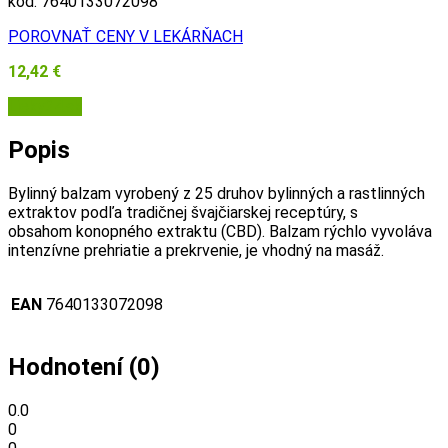
kód:
7640133072098
POROVNAŤ CENY V LEKÁRŇACH
12,42
€
Lieky24.sk
Popis
Bylinný balzam vyrobený z 25 druhov bylinných a rastlinných
extraktov podľa tradičnej švajčiarskej receptúry, s
obsahom konopného extraktu (CBD). Balzam rýchlo vyvoláva
intenzívne prehriatie a prekrvenie, je vhodný na masáž.
EAN
7640133072098
Hodnotení (0)
0.0
0