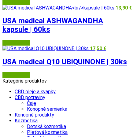
USA Medical
13,90
€
USA medical ASHWAGANDHA
kapsule | 60ks
USA Medical
17,50
€
USA medical Q10 UBIQUINONE | 30ks
USA Medical
Kategórie produktov
CBD oleje a kvapky
CBD potraviny
Čaje
Konopné semienka
Konopné produkty
Kozmetika
Detská kozmetika
Pleťová kozmetika