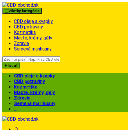
Skip
Skip
to
to
Všetky kategórie
navigation
content
CBD oleje a kvapky
CBD potraviny
Kozmetika
Maste, krémy, gély
Zdravie
Semená marihuany
Search
for:
Hľadať
CBD oleje a kvapky
CBD potraviny
Kozmetika
Maste, krémy, gély
Zdravie
Semená marihuany
...