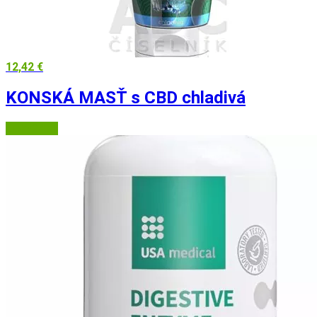
12,42
€
KONSKÁ MASŤ s CBD chladivá
Lieky24.sk