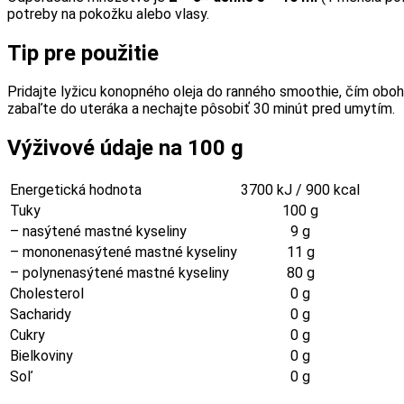
potreby na pokožku alebo vlasy.
Tip pre použitie
Pridajte lyžicu konopného oleja do ranného smoothie, čím oboh
zabaľte do uteráka a nechajte pôsobiť 30 minút pred umytím.
Výživové údaje na 100 g
Energetická hodnota
3700 kJ / 900 kcal
Tuky
100 g
– nasýtené mastné kyseliny
9 g
– mononenasýtené mastné kyseliny
11 g
– polynenasýtené mastné kyseliny
80 g
Cholesterol
0 g
Sacharidy
0 g
Cukry
0 g
Bielkoviny
0 g
Soľ
0 g