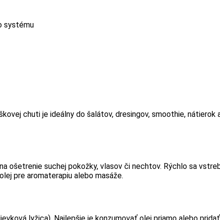
ho systému
eškovej chuti je ideálny do šalátov, dresingov, smoothie, nátiero
na ošetrenie suchej pokožky, vlasov či nechtov. Rýchlo sa vstr
olej pre aromaterapiu alebo masáže.
ievková lyžica). Najlepšie je konzumovať olej priamo alebo pridať