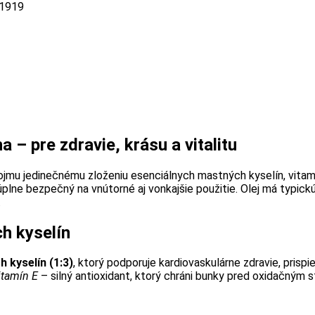
1919
 – pre zdravie, krásu a vitalitu
vojmu jedinečnému zloženiu esenciálnych mastných kyselín, vitam
úplne bezpečný na vnútorné aj vonkajšie použitie. Olej má typickú
.
h kyselín
kyselín (1:3)
, ktorý podporuje kardiovaskulárne zdravie, prisp
vitamín E
– silný antioxidant, ktorý chráni bunky pred oxidačným