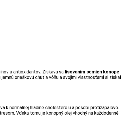
ínov a antioxidantov. Získava sa
lisovaním semien konope
 jemnú orieškovú chuť a vôňu a svojimi vlastnosťami si získal
ieva k normálnej hladine cholesterolu a pôsobí protizápalovo.
 stresom. Vďaka tomu je konopný olej vhodný na každodenné