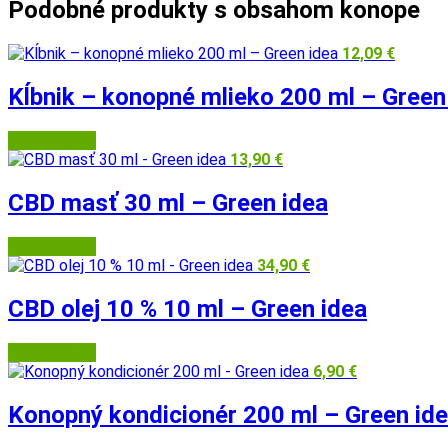
Podobné produkty s obsahom konope
12,09
€
Kĺbnik – konopné mlieko 200 ml – Green
Herbatica.sk
13,90
€
CBD masť 30 ml – Green idea
Herbatica.sk
34,90
€
CBD olej 10 % 10 ml – Green idea
Herbatica.sk
6,90
€
Konopný kondicionér 200 ml – Green id