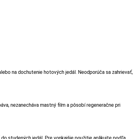
k alebo na dochutenie hotových jedál. Neodporúča sa zahrievať,
ebáva, nezanecháva mastný film a pôsobí regeneračne pri
 do studených jedál. Pre vonkajšie použitie aplikujte podľa