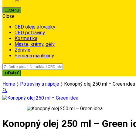
Menu
Close
CBD oleje a kvapky
CBD potraviny
Kozmetika
Maste, krémy, gély
Zdravie
Semená marihuany
Search
for:
Hľadať
Home
Potraviny a nápoje
Konopný olej 250 ml – Green idea
🔍
Konopný olej 250 ml – Green i