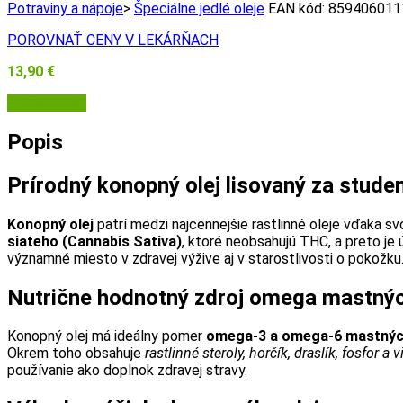
Potraviny a nápoje
>
Špeciálne jedlé oleje
EAN kód:
859406011
POROVNAŤ CENY V LEKÁRŇACH
13,90
€
Herbatica.sk
Popis
Prírodný konopný olej lisovaný za studena
Konopný olej
patrí medzi najcennejšie rastlinné oleje vďaka s
siateho (Cannabis Sativa)
, ktoré neobsahujú THC, a preto je 
významné miesto v zdravej výžive aj v starostlivosti o pokožku
Nutrične hodnotný zdroj omega mastnýc
Konopný olej má ideálny pomer
omega-3 a omega-6 mastných 
Okrem toho obsahuje
rastlinné steroly, horčík, draslík, fosfor a 
používanie ako doplnok zdravej stravy.