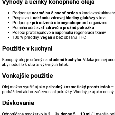
Výhody a účinky konopného oleja
Podporuje
normálnu činnosť srdca
a kardiovaskulárne
Prispieva k
udržaniu zdravej hladiny glukózy
v krvi
Podporuje
prirodzenú obranyschopnosť
organizmu
Pomáha udržiavať
zdravú a pružnú pokožku
Pôsobí protizápalovo a napomáha regenerácii tkanív
100 % prírodný,
vegan
a bez obsahu THC
Použitie v kuchyni
Konopný olej je určený na
studenú kuchyňu
. Vďaka jemnej ori
aby nedošlo k strate výživných látok.
Vonkajšie použitie
Olej možno využiť aj ako
prírodný kozmetický prostriedok
– 
podráždení alebo začervenaní pokožky. Vhodný je aj ako nosný 
Dávkovanie
Odporúčané množstvo je
2 – 3× denne 5 – 10 ml
(1 menšia pol