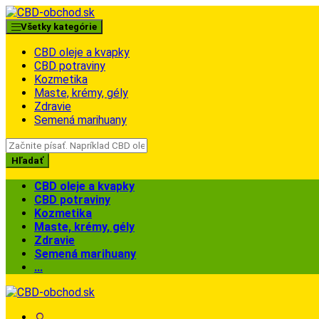
Skip
Skip
to
to
Všetky kategórie
navigation
content
CBD oleje a kvapky
CBD potraviny
Kozmetika
Maste, krémy, gély
Zdravie
Semená marihuany
Search
for:
Hľadať
CBD oleje a kvapky
CBD potraviny
Kozmetika
Maste, krémy, gély
Zdravie
Semená marihuany
...