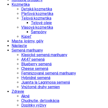
Kozmetika
Detská kozmetika
Pleťová kozmetika
Telová kozmetika
Telové oleje
Vlasová kozmetika
Šampóny
Kúpeľ
Maste, krémy, gély
Náplaste
Semená marihuany
Klasické semená marihuany
AK47 semená
Blueberry semená
Cheese semená
Feminizované semená marihuany
Hybridné semená
Juanita la Lagrimosa semená
Vnútorné druhy semien
Zdravie
Akné
Chudnutie, detoxikácia
Doplnky výživy