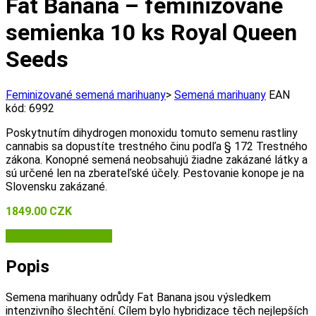
Fat Banana – feminizované
semienka 10 ks Royal Queen
Seeds
Feminizované semená marihuany
>
Semená marihuany
EAN
kód:
6992
Poskytnutím dihydrogen monoxidu tomuto semenu rastliny
cannabis sa dopustíte trestného činu podľa § 172 Trestného
zákona. Konopné semená neobsahujú žiadne zakázané látky a
sú určené len na zberateľské účely. Pestovanie konope je na
Slovensku zakázané.
1849.00
CZK
Semena-marihuany.cz
Popis
Semena marihuany odrůdy Fat Banana jsou výsledkem
intenzivního šlechtění. Cílem bylo hybridizace těch nejlepších