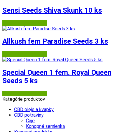
Sensi Seeds Shiva Skunk 10 ks
Semena-marihuany.cz
Allkush fem Paradise Seeds 3 ks
Semena-marihuany.cz
Special Queen 1 fem. Royal Queen
Seeds 5 ks
Semena-marihuany.cz
Kategórie produktov
CBD oleje a kvapky
CBD potraviny
Čaje
Konopné semienka
Konopné produkty