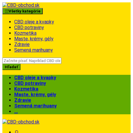
Skip
Skip
to
to
Všetky kategórie
navigation
content
CBD oleje a kvapky
CBD potraviny
Kozmetika
Maste, krémy, gély
Zdravie
Semená marihuany
Search
for:
Hľadať
CBD oleje a kvapky
CBD potraviny
Kozmetika
Maste, krémy, gély
Zdravie
Semená marihuany
...