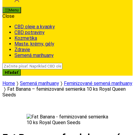
Menu
Close
CBD oleje a kvapky
CBD potraviny
Kozmetika
Maste, krémy, gély
Zdravie
Semená marihuany
Search
for:
Hľadať
Home
Semená marihuany
Feminizované semená marihuany
Fat Banana – feminizované semienka 10 ks Royal Queen
Seeds