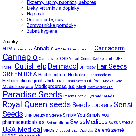
Ekzémy, lupiny, psoriáza, seborea
Lieky, vitamíny a doplnky
Náplasti
Oči, uši, ústa, nos
Zdravotnícke pomôcky
Zubná hygiena
Značky
Cannaderm
Annabis
ALPA
Area420
Alpenkräuter
Cannabiopharm
Cannapio
CBD Vincit
Canna s.r.o.
Cemio Switzerland
CURE
CutisHelp
Dermacol
Fair Seeds
POINT
Dr. Popov
GREEN IDEA
Herbalex
Health culture
Herbamedicus
Jadon
Herbamedicus gmbh
Kannabia Seeds
Lifefood
Medical Zone
Medicprogress, a.s.
MedicProgress
Movit
Movit energy s.r.o.
Paradise Seeds
Pyramid Seeds
Pharma Activ
Royal Queen seeds
Sensi
Seedstockers
Seeds
Simply you
Simply You
SHIR Beauty & Science
SwissMedicus
pharmaceuticals a.s.
Swissmedhemp
SWISS MEDICUS
USA Medical
Zelená země
VIRDE
Vitateka
Virde spol. s r.o.