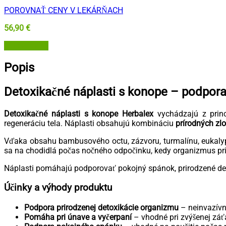
POROVNAŤ CENY V LEKÁRŇACH
56,90
€
Herbatica.sk
Popis
Detoxikačné náplasti s konope – podpora
Detoxikačné náplasti s konope Herbalex
vychádzajú z princí
regeneráciu tela. Náplasti obsahujú kombináciu
prírodných zlo
Vďaka obsahu bambusového octu, zázvoru, turmalínu, eukalyptu
sa na chodidlá počas nočného odpočinku, kedy organizmus pri
Náplasti pomáhajú podporovať pokojný spánok, prirodzené deto
Účinky a výhody produktu
Podpora prirodzenej detoxikácie organizmu
– neinvazívna
Pomáha pri únave a vyčerpaní
– vhodné pri zvýšenej záť