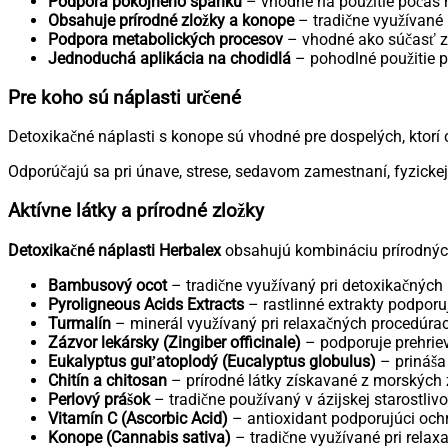
Podpora pokojného spánku
– vhodné na použitie počas 
Obsahuje prírodné zložky a konope
– tradične využívané p
Podpora metabolických procesov
– vhodné ako súčasť zd
Jednoduchá aplikácia na chodidlá
– pohodlné použitie 
Pre koho sú náplasti určené
Detoxikačné náplasti s konope sú vhodné pre dospelých, ktorí 
Odporúčajú sa pri únave, strese, sedavom zamestnaní, fyzickej
Aktívne látky a prírodné zložky
Detoxikačné náplasti Herbalex
obsahujú kombináciu prírodných
Bambusový ocot
– tradične využívaný pri detoxikačných
Pyroligneous Acids Extracts
– rastlinné extrakty podporu
Turmalín
– minerál využívaný pri relaxačných procedúra
Zázvor lekársky (Zingiber officinale)
– podporuje prehriev
Eukalyptus guľatoplodý (Eucalyptus globulus)
– prináša 
Chitín a chitosan
– prírodné látky získavané z morských 
Perlový prášok
– tradične používaný v ázijskej starostlivos
Vitamín C (Ascorbic Acid)
– antioxidant podporujúci och
Konope (Cannabis sativa)
– tradične využívané pri relaxač