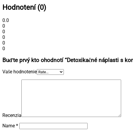
Hodnotení (0)
0.0
0
0
0
0
0
Buďte prvý kto ohodnotí “Detoxikačné náplasti s ko
Vaše hodnotenie
Recenzia
Name
*