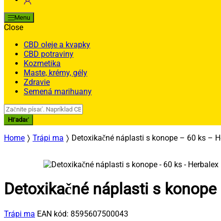
Menu
Close
CBD oleje a kvapky
CBD potraviny
Kozmetika
Maste, krémy, gély
Zdravie
Semená marihuany
Search
for:
Hľadať
Home
Trápi ma
Detoxikačné náplasti s konope – 60 ks – H
Detoxikačné náplasti s konope
Trápi ma
EAN kód:
8595607500043