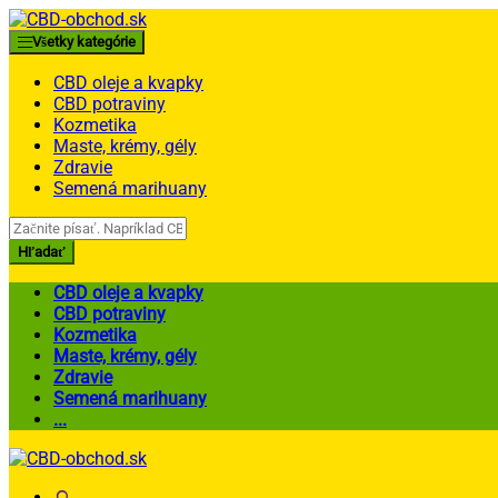
Skip
Skip
to
to
Všetky kategórie
navigation
content
CBD oleje a kvapky
CBD potraviny
Kozmetika
Maste, krémy, gély
Zdravie
Semená marihuany
Search
for:
Hľadať
CBD oleje a kvapky
CBD potraviny
Kozmetika
Maste, krémy, gély
Zdravie
Semená marihuany
...