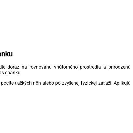
ánku
ladie dôraz na rovnováhu vnútorného prostredia a prirodzenú
čas spánku.
ocite ťažkých nôh alebo po zvýšenej fyzickej záťaži. Aplikujú