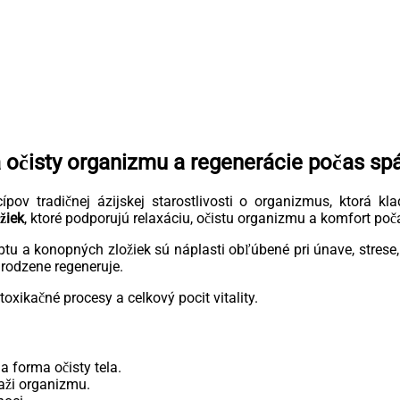
 očisty organizmu a regenerácie počas sp
pov tradičnej ázijskej starostlivosti o organizmus, ktorá k
žiek
, ktoré podporujú relaxáciu, očistu organizmu a komfort po
 a konopných zložiek sú náplasti obľúbené pri únave, strese, p
rodzene regeneruje.
xikačné procesy a celkový pocit vitality.
 forma očisty tela.
aži organizmu.