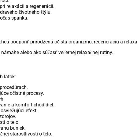
noci.
ri relaxácii a regenerácii.
ravého životného štýlu.
počas spánku.
chcú podporiť prirodzenú očistu organizmu, regeneráciu a relax
 námahe alebo ako súčasť večernej relaxačnej rutiny.
 látok:
 procedúrach.
júce očistné procesy.
ch.
anie a komfort chodidiel.
osviežujúci efekt.
zdrojov.
ti o telo.
ranu buniek.
nej starostlivosti o telo.