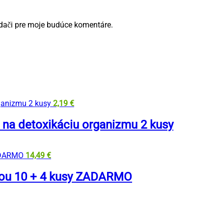
adači pre moje budúce komentáre.
2,19
€
 na detoxikáciu organizmu 2 kusy
14,49
€
pou 10 + 4 kusy ZADARMO