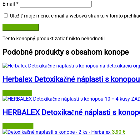
Email
*
Uložiť moje meno, e-mail a webovú stránku v tomto prehli
Tento konopný produkt zatiaľ nikto nehodnotil
Podobné produkty s obsahom konope
Herbalex Detoxikačné náplasti s konopou
Najlekáreň.eu
HERBALEX Detoxikačné náplasti s kono
BENU Lekáreň
3,90
€