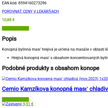
EAN kód:
8594160273296
POROVNAŤ CENY V LEKÁRŇACH
10,88
€
Lekáreň Tri veže
Popis
Konopná bylinná masť hrejivá je určená na masáže v oblasti kĺ
Hrejivá konopná masť s obsahom koncentrovaných bylinnýc
Podobné produkty s obsahom konope
Cemio Kamzíkova konopná masť chladivá
Lekáreň Tri veže
9,51
€