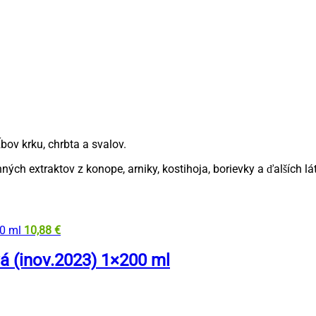
bov krku, chrbta a svalov.
h extraktov z konope, arniky, kostihoja, borievky a ďalších lá
10,88
€
 (inov.2023) 1×200 ml