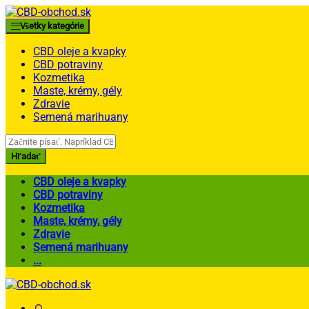
Skip
Skip
to
to
Všetky kategórie
navigation
content
CBD oleje a kvapky
CBD potraviny
Kozmetika
Maste, krémy, gély
Zdravie
Semená marihuany
Search
for:
Hľadať
CBD oleje a kvapky
CBD potraviny
Kozmetika
Maste, krémy, gély
Zdravie
Semená marihuany
...