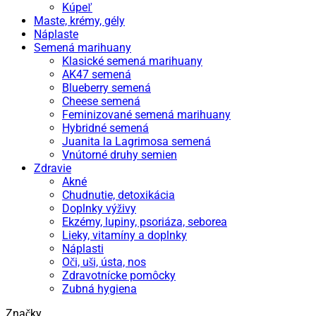
Kúpeľ
Maste, krémy, gély
Náplaste
Semená marihuany
Klasické semená marihuany
AK47 semená
Blueberry semená
Cheese semená
Feminizované semená marihuany
Hybridné semená
Juanita la Lagrimosa semená
Vnútorné druhy semien
Zdravie
Akné
Chudnutie, detoxikácia
Doplnky výživy
Ekzémy, lupiny, psoriáza, seborea
Lieky, vitamíny a doplnky
Náplasti
Oči, uši, ústa, nos
Zdravotnícke pomôcky
Zubná hygiena
Značky