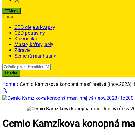
Menu
Close
CBD oleje a kvapky
CBD potraviny
Kozmetika
Maste, krémy, gély
Zdravie
Semená marihuany
Search
for:
Hľadať
Home
Cemio Kamzíkova konopná masť hrejivá (inov.2023) 
🔍
Cemio Kamzíkova konopná masť