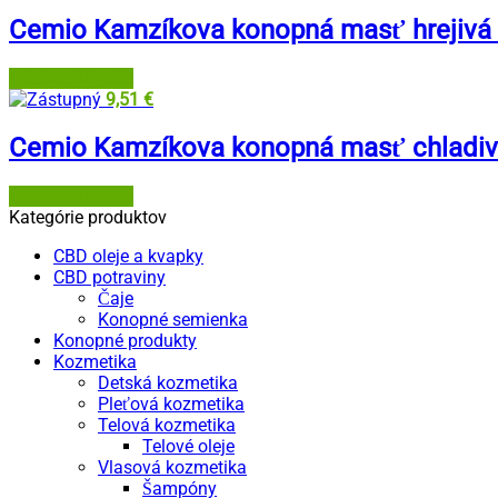
Cemio Kamzíkova konopná masť hrejivá 
Lekáreň Tri veže
9,51
€
Cemio Kamzíkova konopná masť chladivá
Lekáreň Tri veže
Kategórie produktov
CBD oleje a kvapky
CBD potraviny
Čaje
Konopné semienka
Konopné produkty
Kozmetika
Detská kozmetika
Pleťová kozmetika
Telová kozmetika
Telové oleje
Vlasová kozmetika
Šampóny