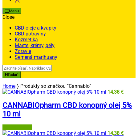
Menu
Close
CBD oleje a kvapky
CBD potraviny
Kozmetika
Maste, krémy, gély
Zdravie
Semená marihuany
Search
for:
Hľadať
Home
Produkty so značkou “Cannabio”
14,38
€
CANNABIOpharm CBD konopný olej 5%
10 ml
Najlekáreň.eu
14,38
€