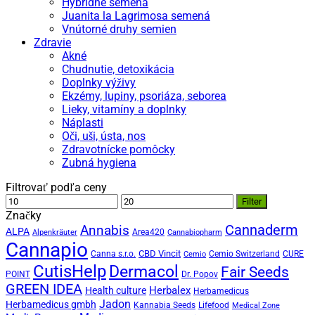
Hybridné semená
Juanita la Lagrimosa semená
Vnútorné druhy semien
Zdravie
Akné
Chudnutie, detoxikácia
Doplnky výživy
Ekzémy, lupiny, psoriáza, seborea
Lieky, vitamíny a doplnky
Náplasti
Oči, uši, ústa, nos
Zdravotnícke pomôcky
Zubná hygiena
Filtrovať podľa ceny
Minimálna
Maximálna
Filter
cena
cena
Značky
Annabis
Cannaderm
ALPA
Area420
Alpenkräuter
Cannabiopharm
Cannapio
CBD Vincit
Canna s.r.o.
Cemio Switzerland
CURE
Cemio
CutisHelp
Dermacol
Fair Seeds
POINT
Dr. Popov
GREEN IDEA
Herbalex
Health culture
Herbamedicus
Jadon
Herbamedicus gmbh
Kannabia Seeds
Lifefood
Medical Zone