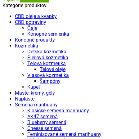
Kategórie produktov
CBD oleje a kvapky
CBD potraviny
Čaje
Konopné semienka
Konopné produkty
Kozmetika
Detská kozmetika
Pleťová kozmetika
Telová kozmetika
Telové oleje
Vlasová kozmetika
Šampóny
Kúpeľ
Maste, krémy, gély
Náplaste
Semená marihuany
Klasické semená marihuany
AK47 semená
Blueberry semená
Cheese semená
Feminizované semená marihuany