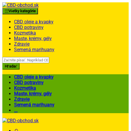
Skip
Skip
to
to
Všetky kategórie
navigation
content
CBD oleje a kvapky
CBD potraviny
Kozmetika
Maste, krémy, gély
Zdravie
Semená marihuany
Search
for:
Hľadať
CBD oleje a kvapky
CBD potraviny
Kozmetika
Maste, krémy, gély
Zdravie
Semená marihuany
...