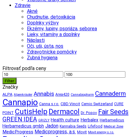
Zdravie
Akné
Chudnutie, detoxikácia
Doplnky výživy
Ekzémy, lupiny, psoriáza, seborea
Lieky, vitamíny a doplnky
Náplasti
Oči, uši, ústa, nos
Zdravotnícke pomôcky
Zubná hygiena
Filtrovať podľa ceny
Minimálna
Maximálna
cena
cena
Filter
Značky
Cannaderm
Annabis
ALPA
Area420
Alpenkräuter
Cannabiopharm
Cannapio
CBD Vincit
Canna s.r.o.
Cemio Switzerland
CURE
CutisHelp
Dermacol
Fair Seeds
POINT
Dr. Popov
GREEN IDEA
Herbalex
Health culture
Herbamedicus
GRIZLY
Jadon
Herbamedicus gmbh
Kannabia Seeds
Lifefood
Medical Zone
Medicprogress, a.s.
MedicProgress
Movit
Movit energy s.r.o.