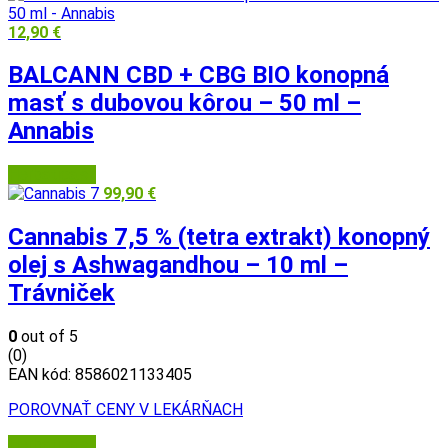
12,90
€
BALCANN CBD + CBG BIO konopná
masť s dubovou kôrou – 50 ml –
Annabis
Herbatica.sk
99,90
€
Cannabis 7,5 % (tetra extrakt) konopný
olej s Ashwagandhou – 10 ml –
Trávniček
0
out of 5
(0)
EAN kód:
8586021133405
POROVNAŤ CENY V LEKÁRŇACH
Herbatica.sk