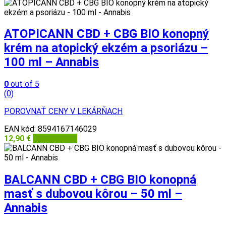
ATOPICANN CBD + CBG BIO konopný
krém na atopický ekzém a psoriázu –
100 ml – Annabis
0
out of 5
(0)
POROVNAŤ CENY V LEKÁRŇACH
EAN kód:
8594167146029
12,90
€
Herbatica.sk
BALCANN CBD + CBG BIO konopná
masť s dubovou kôrou – 50 ml –
Annabis