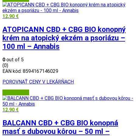
12,90
€
ATOPICANN CBD + CBG BIO konopný
krém na atopický ekzém a psoriázu –
100 ml – Annabis
0
out of 5
(0)
EAN kód:
8594167146029
POROVNAŤ CENY V LEKÁRŇACH
Herbatica.sk
12,90
€
BALCANN CBD + CBG BIO konopná
masť s dubovou kôrou – 50 ml –