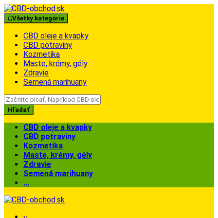
Skip
Skip
to
to
Všetky kategórie
navigation
content
CBD oleje a kvapky
CBD potraviny
Kozmetika
Maste, krémy, gély
Zdravie
Semená marihuany
Search
for:
Hľadať
CBD oleje a kvapky
CBD potraviny
Kozmetika
Maste, krémy, gély
Zdravie
Semená marihuany
...