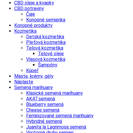
CBD oleje a kvapky
CBD potraviny
Čaje
Konopné semienka
Konopné produkty
Kozmetika
Detská kozmetika
Pleťová kozmetika
Telová kozmetika
Telové oleje
Vlasová kozmetika
Šampóny
Kúpeľ
Maste, krémy, gély
Náplaste
Semená marihuany
Klasické semená marihuany
AK47 semená
Blueberry semená
Cheese semená
Feminizované semená marihuany
Hybridné semená
Juanita la Lagrimosa semená
Vnútorné druhy semien