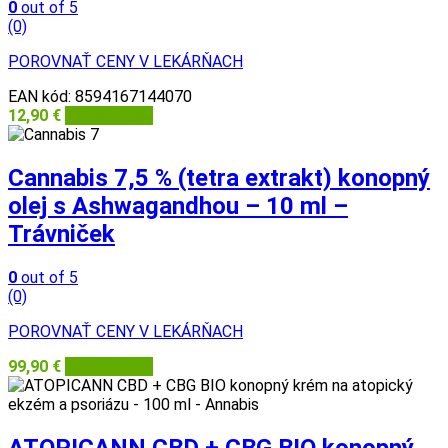
0
out of 5
(0)
POROVNAŤ CENY V LEKÁRŇACH
EAN kód:
8594167144070
12,90
€
Herbatica.sk
Cannabis 7,5 % (tetra extrakt) konopný
olej s Ashwagandhou – 10 ml –
Trávniček
0
out of 5
(0)
POROVNAŤ CENY V LEKÁRŇACH
99,90
€
Herbatica.sk
ATOPICANN CBD + CBG BIO konopný