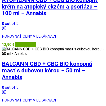
krém na atopický ekzém a psoriázu –
100 ml – Annabis
0
out of 5
(0)
POROVNAŤ CENY V LEKÁRŇACH
12,90
€
Herbatica.sk
BALCANN CBD + CBG BIO konopná
masť s dubovou kôrou – 50 ml –
Annabis
0
out of 5
(0)
POROVNAŤ CENY V LEKÁRŇACH