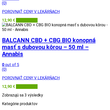
(0)
POROVNAŤ CENY V LEKÁRŇACH
12,90
€
Herbatica.sk
BALCANN CBD + CBG BIO konopná
masť s dubovou kôrou – 50 ml –
Annabis
0
out of 5
(0)
POROVNAŤ CENY V LEKÁRŇACH
12,90
€
Herbatica.sk
Zoradené
Zobrazujú sa 3 výsledky
podľa
Kategórie produktov
najnovších