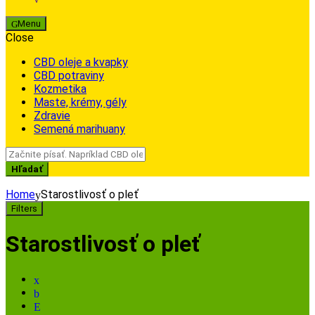
Menu
Close
CBD oleje a kvapky
CBD potraviny
Kozmetika
Maste, krémy, gély
Zdravie
Semená marihuany
Search
for:
Hľadať
Home
Starostlivosť o pleť
Filters
Starostlivosť o pleť