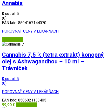
Annabis
0
out of 5
(0)
EAN kód:
8594167144070
POROVNAŤ CENY V LEKÁRŇACH
Herbatica.sk
Cannabis 7,5 % (tetra extrakt) konopný
olej s Ashwagandhou – 10 ml –
Trávniček
0
out of 5
(0)
POROVNAŤ CENY V LEKÁRŇACH
EAN kód:
8586021133405
99,90
€
Herbatica.sk