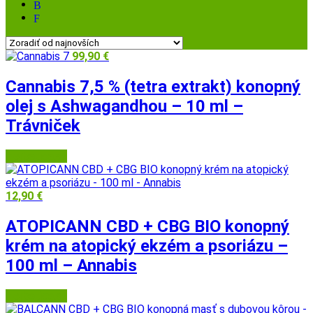
99,90
€
Cannabis 7,5 % (tetra extrakt) konopný
olej s Ashwagandhou – 10 ml –
Trávniček
Herbatica.sk
12,90
€
ATOPICANN CBD + CBG BIO konopný
krém na atopický ekzém a psoriázu –
100 ml – Annabis
Herbatica.sk