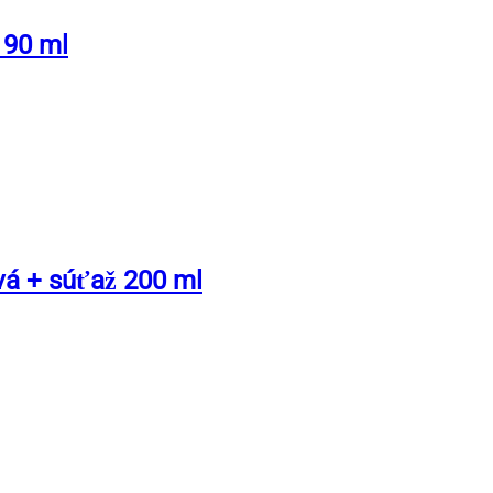
 90 ml
á + súťaž 200 ml