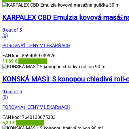
KARPALEX CBD Emulzia kovová masážna 
0
out of 5
(0)
POROVNAŤ CENY V LEKÁRŇACH
EAN kód:
8594059739926
11,69
€
BENU Lekáreň
KONSKÁ MASŤ S konopou chladivá roll-o
0
out of 5
(0)
POROVNAŤ CENY V LEKÁRŇACH
EAN kód:
7640133075303
5,39
€
BENU Lekáreň