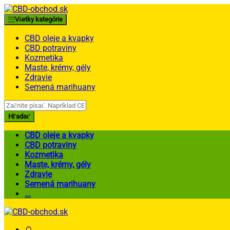
Skip
Skip
to
to
Všetky kategórie
navigation
content
CBD oleje a kvapky
CBD potraviny
Kozmetika
Maste, krémy, gély
Zdravie
Semená marihuany
Search
for:
Hľadať
CBD oleje a kvapky
CBD potraviny
Kozmetika
Maste, krémy, gély
Zdravie
Semená marihuany
...