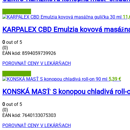
BENU Lekáreň
11
KARPALEX CBD Emulzia kovová masážna 
0
out of 5
(0)
EAN kód:
8594059739926
POROVNAŤ CENY V LEKÁRŇACH
BENU Lekáreň
5,39
€
KONSKÁ MASŤ S konopou chladivá roll-o
0
out of 5
(0)
EAN kód:
7640133075303
POROVNAŤ CENY V LEKÁRŇACH