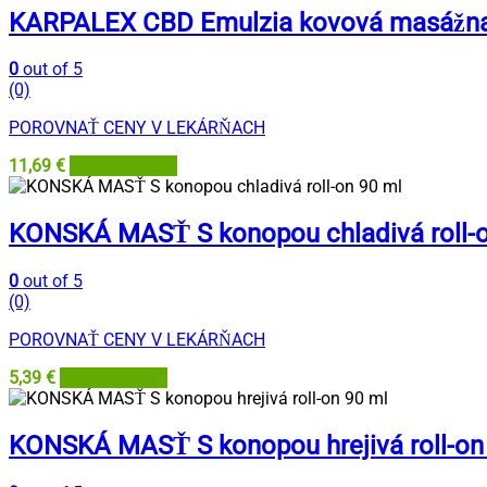
KARPALEX CBD Emulzia kovová masážna 
0
out of 5
(0)
POROVNAŤ CENY V LEKÁRŇACH
11,69
€
BENU Lekáreň
KONSKÁ MASŤ S konopou chladivá roll-o
0
out of 5
(0)
POROVNAŤ CENY V LEKÁRŇACH
5,39
€
BENU Lekáreň
KONSKÁ MASŤ S konopou hrejivá roll-on