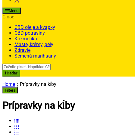
Menu
Close
CBD oleje a kvapky
CBD potraviny
Kozmetika
Maste, krémy, gély
Zdravie
Semená marihuany
Search
for:
Hľadať
Home
Prípravky na kĺby
Filters
Prípravky na kĺby