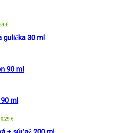
,69
€
gulička 30 ml
n 90 ml
 90 ml
10,29
€
á + súťaž 200 ml