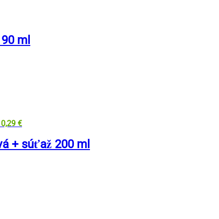
 90 ml
10,29
€
á + súťaž 200 ml