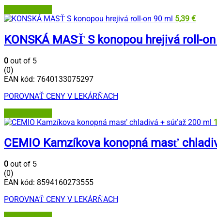
BENU Lekáreň
5,39
€
KONSKÁ MASŤ S konopou hrejivá roll-on
0
out of 5
(0)
EAN kód:
7640133075297
POROVNAŤ CENY V LEKÁRŇACH
BENU Lekáreň
CEMIO Kamzíkova konopná masť chladiv
0
out of 5
(0)
EAN kód:
8594160273555
POROVNAŤ CENY V LEKÁRŇACH
BENU Lekáreň