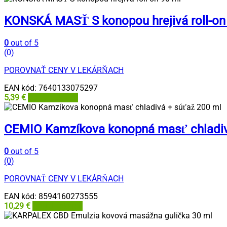
KONSKÁ MASŤ S konopou hrejivá roll-on
0
out of 5
(0)
POROVNAŤ CENY V LEKÁRŇACH
EAN kód:
7640133075297
5,39
€
BENU Lekáreň
CEMIO Kamzíkova konopná masť chladiv
0
out of 5
(0)
POROVNAŤ CENY V LEKÁRŇACH
EAN kód:
8594160273555
10,29
€
BENU Lekáreň