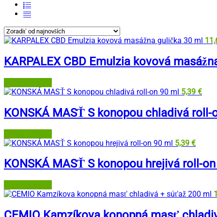
11
KARPALEX CBD Emulzia kovová masážna 
BENU Lekáreň
5,39
€
KONSKÁ MASŤ S konopou chladivá roll-o
BENU Lekáreň
5,39
€
KONSKÁ MASŤ S konopou hrejivá roll-on
BENU Lekáreň
CEMIO Kamzíkova konopná masť chladiv