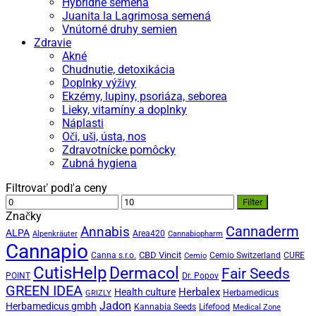
Hybridné semená
Juanita la Lagrimosa semená
Vnútorné druhy semien
Zdravie
Akné
Chudnutie, detoxikácia
Doplnky výživy
Ekzémy, lupiny, psoriáza, seborea
Lieky, vitamíny a doplnky
Náplasti
Oči, uši, ústa, nos
Zdravotnícke pomôcky
Zubná hygiena
Filtrovať podľa ceny
Minimálna
Maximálna
Filter
cena
cena
Značky
Cannaderm
Annabis
ALPA
Area420
Alpenkräuter
Cannabiopharm
Cannapio
CBD Vincit
Canna s.r.o.
Cemio Switzerland
CURE
Cemio
CutisHelp
Dermacol
Fair Seeds
POINT
Dr. Popov
GREEN IDEA
Herbalex
Health culture
Herbamedicus
GRIZLY
Jadon
Herbamedicus gmbh
Kannabia Seeds
Lifefood
Medical Zone