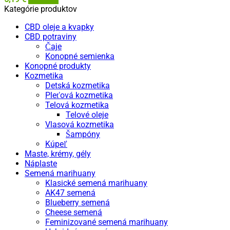
Kategórie produktov
CBD oleje a kvapky
CBD potraviny
Čaje
Konopné semienka
Konopné produkty
Kozmetika
Detská kozmetika
Pleťová kozmetika
Telová kozmetika
Telové oleje
Vlasová kozmetika
Šampóny
Kúpeľ
Maste, krémy, gély
Náplaste
Semená marihuany
Klasické semená marihuany
AK47 semená
Blueberry semená
Cheese semená
Feminizované semená marihuany