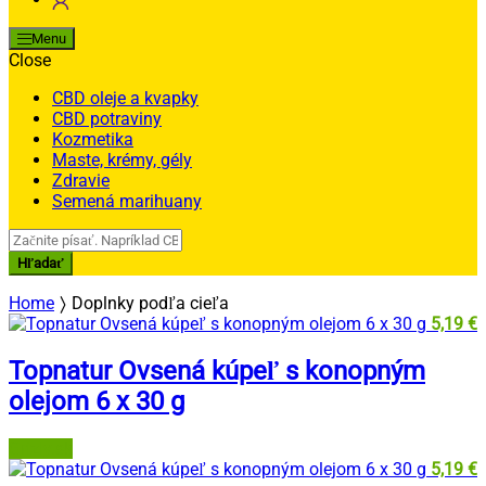
Menu
Close
CBD oleje a kvapky
CBD potraviny
Kozmetika
Maste, krémy, gély
Zdravie
Semená marihuany
Search
for:
Hľadať
Home
Doplnky podľa cieľa
5,19
€
Topnatur Ovsená kúpeľ s konopným
olejom 6 x 30 g
Grizly.sk
5,19
€