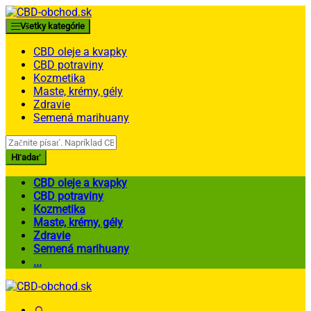
Skip
Skip
to
to
Všetky kategórie
navigation
content
CBD oleje a kvapky
CBD potraviny
Kozmetika
Maste, krémy, gély
Zdravie
Semená marihuany
Search
for:
Hľadať
CBD oleje a kvapky
CBD potraviny
Kozmetika
Maste, krémy, gély
Zdravie
Semená marihuany
...