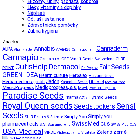
Ekzémy, lupiny, psoriáza, seborea
Lieky, vitamíny a doplnky
Náplasti
Oči, uši, ústa, nos
Zdravotnícke pomôcky
Zubná hygiena
Značky
Cannaderm
Annabis
ALPA
Area420
Alpenkräuter
Cannabiopharm
Cannapio
CBD Vincit
Canna s.r.o.
Cemio Switzerland
CURE
CutisHelp
Dermacol
Fair Seeds
POINT
Dr. Popov
GREEN IDEA
Herbalex
Health culture
Herbamedicus
Jadon
Herbamedicus gmbh
Kannabia Seeds
Lifefood
Medical Zone
Medicprogress, a.s.
MedicProgress
Movit
Movit energy s.r.o.
Paradise Seeds
Pyramid Seeds
Pharma Activ
Royal Queen seeds
Sensi
Seedstockers
Seeds
Simply you
Simply You
SHIR Beauty & Science
SwissMedicus
pharmaceuticals a.s.
Swissmedhemp
SWISS MEDICUS
USA Medical
Zelená země
VIRDE
Vitateka
Virde spol. s r.o.