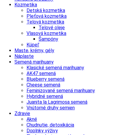
Kozmetika
Detská kozmetika
Pleťová kozmetika
Telová kozmetika
Telové oleje
Vlasová kozmetika
Šampóny
Kúpeľ
Maste, krémy, gély
Náplaste
Semená marihuany
Klasické semená marihuany
AK47 semená
Blueberry semená
Cheese semená
Feminizované semená marihuany
Hybridné semená
Juanita la Lagrimosa semená
Vnútorné druhy semien
Zdravie
Akné
Chudnutie, detoxikácia
Doplnky výživy