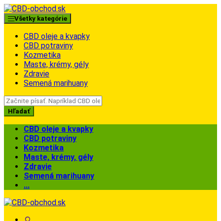
Skip
Skip
to
to
Všetky kategórie
navigation
content
CBD oleje a kvapky
CBD potraviny
Kozmetika
Maste, krémy, gély
Zdravie
Semená marihuany
Search
for:
Hľadať
CBD oleje a kvapky
CBD potraviny
Kozmetika
Maste, krémy, gély
Zdravie
Semená marihuany
...