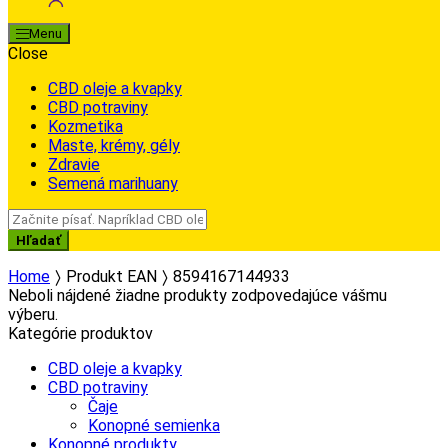
Menu
Close
CBD oleje a kvapky
CBD potraviny
Kozmetika
Maste, krémy, gély
Zdravie
Semená marihuany
Search
for:
Hľadať
Home
Produkt EAN
8594167144933
Neboli nájdené žiadne produkty zodpovedajúce vášmu
výberu.
Kategórie produktov
CBD oleje a kvapky
CBD potraviny
Čaje
Konopné semienka
Konopné produkty