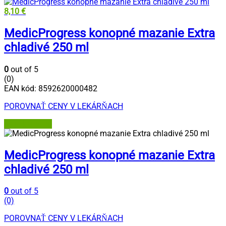
8,10
€
MedicProgress konopné mazanie Extra
chladivé 250 ml
0
out of 5
(0)
EAN kód:
8592620000482
POROVNAŤ CENY V LEKÁRŇACH
Najlekáreň.eu
MedicProgress konopné mazanie Extra
chladivé 250 ml
0
out of 5
(0)
POROVNAŤ CENY V LEKÁRŇACH