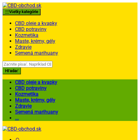
Skip
Skip
to
to
Všetky kategórie
navigation
content
CBD oleje a kvapky
CBD potraviny
Kozmetika
Maste, krémy, gély
Zdravie
Semená marihuany
Search
for:
Hľadať
CBD oleje a kvapky
CBD potraviny
Kozmetika
Maste, krémy, gély
Zdravie
Semená marihuany
...