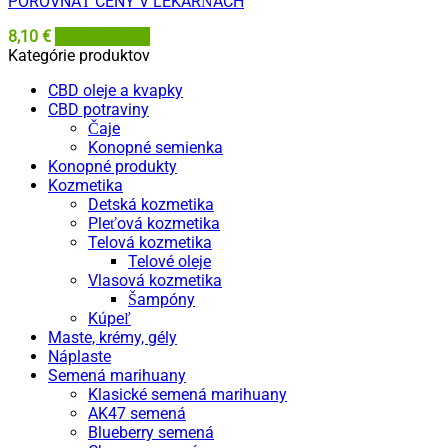
POROVNAŤ CENY V LEKÁRŇACH
8,10
€
Najlekáreň.eu
Kategórie produktov
CBD oleje a kvapky
CBD potraviny
Čaje
Konopné semienka
Konopné produkty
Kozmetika
Detská kozmetika
Pleťová kozmetika
Telová kozmetika
Telové oleje
Vlasová kozmetika
Šampóny
Kúpeľ
Maste, krémy, gély
Náplaste
Semená marihuany
Klasické semená marihuany
AK47 semená
Blueberry semená