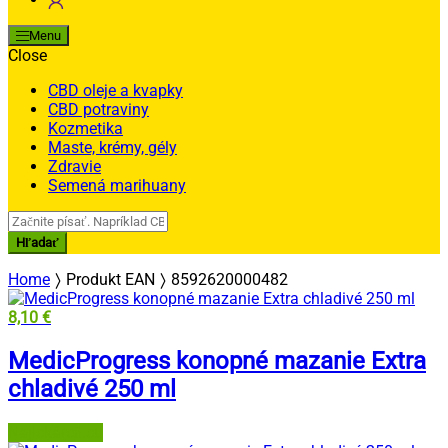
Menu
Close
CBD oleje a kvapky
CBD potraviny
Kozmetika
Maste, krémy, gély
Zdravie
Semená marihuany
Search
for:
Hľadať
Home
Produkt EAN
8592620000482
8,10
€
MedicProgress konopné mazanie Extra
chladivé 250 ml
Najlekáreň.eu