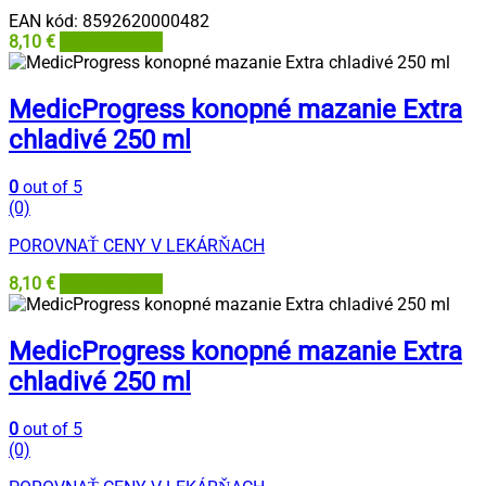
EAN kód:
8592620000482
8,10
€
Najlekáreň.eu
MedicProgress konopné mazanie Extra
chladivé 250 ml
0
out of 5
(0)
POROVNAŤ CENY V LEKÁRŇACH
8,10
€
Najlekáreň.eu
MedicProgress konopné mazanie Extra
chladivé 250 ml
0
out of 5
(0)