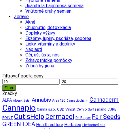
Hybridné semená
Juanita la Lagrimosa semená
Vnútorné druhy semien
Zdravie
Akné
Chudnutie, detoxikácia
Doplnky výživy
Ekzémy, lupiny, psoriáza, seborea
Lieky, vitamíny a doplnky
Náplasti
Oči, uši, ústa, nos
Zdravotnícke pomôcky
Zubná hygiena
Filtrovať podľa ceny
Minimálna
Maximálna
cena
cena
Filter
Značky
Cannaderm
Annabis
ALPA
Area420
Alpenkräuter
Cannabiopharm
Cannapio
CBD Vincit
Canna s.r.o.
Cemio Switzerland
CURE
CutisHelp
Dermacol
Fair Seeds
POINT
Dr. Popov
GREEN IDEA
Herbalex
Health culture
Herbamedicus