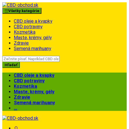
Skip
Skip
to
to
Všetky kategórie
navigation
content
CBD oleje a kvapky
CBD potraviny
Kozmetika
Maste, krémy, gély
Zdravie
Semená marihuany
Search
for:
Hľadať
CBD oleje a kvapky
CBD potraviny
Kozmetika
Maste, krémy, gély
Zdravie
Semená marihuany
...