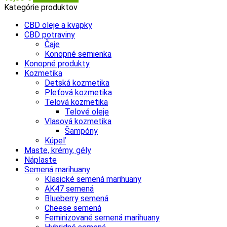
Kategórie produktov
CBD oleje a kvapky
CBD potraviny
Čaje
Konopné semienka
Konopné produkty
Kozmetika
Detská kozmetika
Pleťová kozmetika
Telová kozmetika
Telové oleje
Vlasová kozmetika
Šampóny
Kúpeľ
Maste, krémy, gély
Náplaste
Semená marihuany
Klasické semená marihuany
AK47 semená
Blueberry semená
Cheese semená
Feminizované semená marihuany