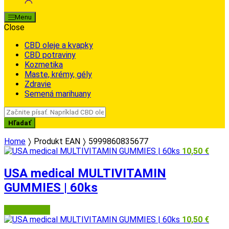
Menu
Close
CBD oleje a kvapky
CBD potraviny
Kozmetika
Maste, krémy, gély
Zdravie
Semená marihuany
Search
for:
Hľadať
Home
Produkt EAN
5999860835677
10,50
€
USA medical MULTIVITAMIN
GUMMIES | 60ks
USA Medical
10,50
€