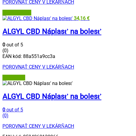
POROVNAŤ CENY V LEKÁRŇACH
Najlekáreň.eu
34,16
€
ALGYL CBD Náplasť na bolesť
0
out of 5
(0)
EAN kód:
88a551a9cc3a
POROVNAŤ CENY V LEKÁRŇACH
Lieky24.sk
ALGYL CBD Náplasť na bolesť
0
out of 5
(0)
POROVNAŤ CENY V LEKÁRŇACH