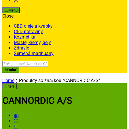
Menu
Close
CBD oleje a kvapky
CBD potraviny
Kozmetika
Maste, krémy, gély
Zdravie
Semená marihuany
Search
for:
Hľadať
Home
Produkty so značkou “CANNORDIC A/S”
Filters
CANNORDIC A/S