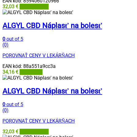
EAN kód:
8594060120966
32,03
€
Najlekáreň.eu
ALGYL CBD Náplasť na bolesť
0
out of 5
(0)
POROVNAŤ CENY V LEKÁRŇACH
EAN kód:
88a551a9cc3a
34,16
€
Lieky24.sk
ALGYL CBD Náplasť na bolesť
0
out of 5
(0)
POROVNAŤ CENY V LEKÁRŇACH
32,03
€
Najlekáreň.eu