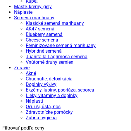
Kúpeľ
Maste, krémy, gély
Náplaste
Semená marihuany
Klasické semená marihuany
AK47 semená
Blueberry semená
Cheese semená
Feminizované semená marihuany
Hybridné semená
Juanita la Lagrimosa semená
Vnútorné druhy semien
Zdravie
Akné
Chudnutie, detoxikácia
Doplnky výživy
Ekzémy, lupiny, psoriáza, seborea
Lieky, vitamíny a doplnky
Náplasti
Oči, uši, ústa, nos
Zdravotnícke pomôcky
Zubná hygiena
Filtrovať podľa ceny