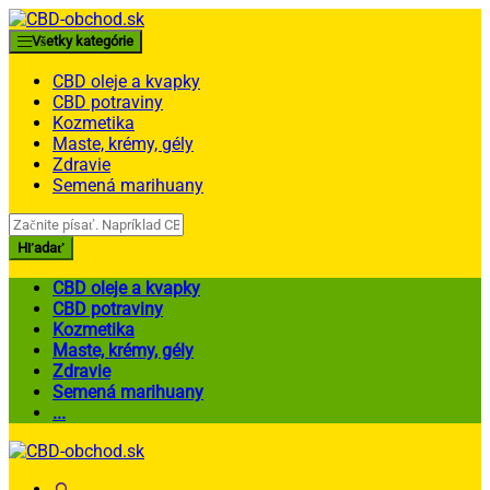
Skip
Skip
to
to
Všetky kategórie
navigation
content
CBD oleje a kvapky
CBD potraviny
Kozmetika
Maste, krémy, gély
Zdravie
Semená marihuany
Search
for:
Hľadať
CBD oleje a kvapky
CBD potraviny
Kozmetika
Maste, krémy, gély
Zdravie
Semená marihuany
...