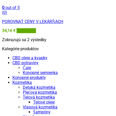
0
out of 5
(0)
POROVNAŤ CENY V LEKÁRŇACH
34,16
€
Lieky24.sk
Zoradené
Zobrazujú sa 2 výsledky
podľa
Kategórie produktov
najnovších
CBD oleje a kvapky
CBD potraviny
Čaje
Konopné semienka
Konopné produkty
Kozmetika
Detská kozmetika
Pleťová kozmetika
Telová kozmetika
Telové oleje
Vlasová kozmetika
Šampóny