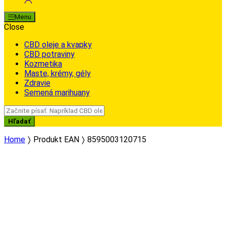
Menu
Close
CBD oleje a kvapky
CBD potraviny
Kozmetika
Maste, krémy, gély
Zdravie
Semená marihuany
Search
for:
Hľadať
Home
Produkt EAN
8595003120715