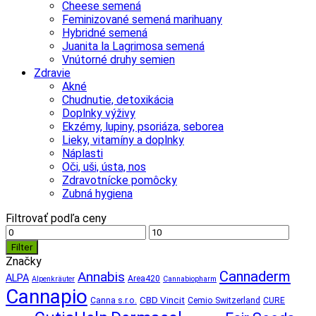
Cheese semená
Feminizované semená marihuany
Hybridné semená
Juanita la Lagrimosa semená
Vnútorné druhy semien
Zdravie
Akné
Chudnutie, detoxikácia
Doplnky výživy
Ekzémy, lupiny, psoriáza, seborea
Lieky, vitamíny a doplnky
Náplasti
Oči, uši, ústa, nos
Zdravotnícke pomôcky
Zubná hygiena
Filtrovať podľa ceny
Minimálna
Maximálna
cena
cena
Filter
Značky
Cannaderm
Annabis
ALPA
Area420
Alpenkräuter
Cannabiopharm
Cannapio
CBD Vincit
Canna s.r.o.
Cemio Switzerland
CURE