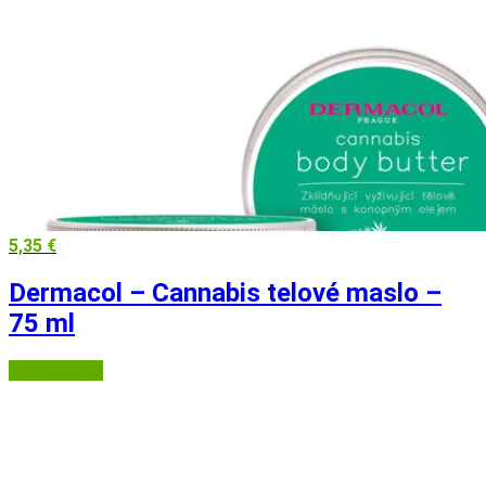
5,35
€
Dermacol – Cannabis telové maslo –
75 ml
Dermacol.sk