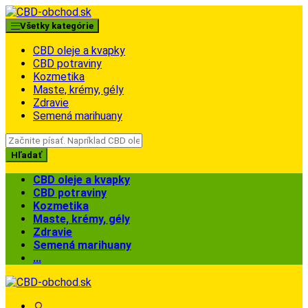
Skip
Skip
to
to
Všetky kategórie
navigation
content
CBD oleje a kvapky
CBD potraviny
Kozmetika
Maste, krémy, gély
Zdravie
Semená marihuany
Search
for:
Hľadať
CBD oleje a kvapky
CBD potraviny
Kozmetika
Maste, krémy, gély
Zdravie
Semená marihuany
...