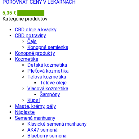
POROVNAŤ CENY V LEKÁRŇACH
5,35
€
Dermacol.sk
Kategórie produktov
CBD oleje a kvapky
CBD potraviny
Čaje
Konopné semienka
Konopné produkty
Kozmetika
Detská kozmetika
Pleťová kozmetika
Telová kozmetika
Telové oleje
Vlasová kozmetika
Šampóny
Kúpeľ
Maste, krémy, gély
Náplaste
Semená marihuany
Klasické semená marihuany
AK47 semená
Blueberry semená