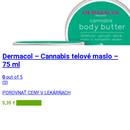
Dermacol – Cannabis telové maslo –
75 ml
0
out of 5
(0)
POROVNAŤ CENY V LEKÁRŇACH
5,35
€
Dermacol.sk