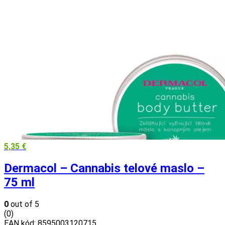
5,35
€
Dermacol – Cannabis telové maslo –
75 ml
0
out of 5
(0)
EAN kód:
8595003120715