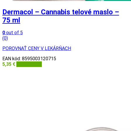
Dermacol – Cannabis telové maslo –
75 ml
0
out of 5
(0)
POROVNAŤ CENY V LEKÁRŇACH
EAN kód:
8595003120715
5,35
€
Dermacol.sk