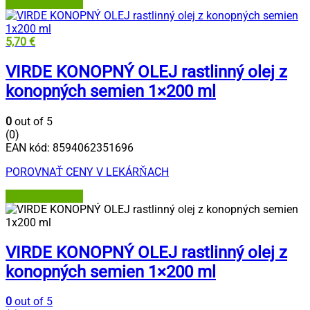
Lekáreň Tri veže
5,70
€
VIRDE KONOPNÝ OLEJ rastlinný olej z
konopných semien 1×200 ml
0
out of 5
(0)
EAN kód:
8594062351696
POROVNAŤ CENY V LEKÁRŇACH
Lekáreň Tri veže
VIRDE KONOPNÝ OLEJ rastlinný olej z
konopných semien 1×200 ml
0
out of 5