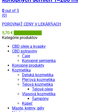
0
out of 5
(0)
POROVNAŤ CENY V LEKÁRŇACH
5,70
€
Lekáreň Tri veže
Kategórie produktov
CBD oleje a kvapky
CBD potraviny
Čaje
Konopné semienka
Konopné produkty
Kozmetika
Detská kozmetika
Pleťová kozmetika
Telová kozmetika
Telové oleje
Vlasová kozmetika
Šampóny
Kúpeľ
Maste, krémy, gély