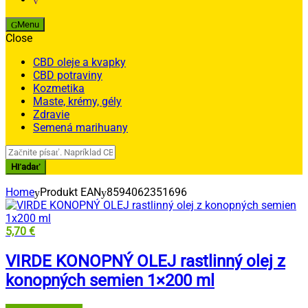
Menu
Close
CBD oleje a kvapky
CBD potraviny
Kozmetika
Maste, krémy, gély
Zdravie
Semená marihuany
Search
for:
Hľadať
Home
Produkt EAN
8594062351696
5,70
€
VIRDE KONOPNÝ OLEJ rastlinný olej z
konopných semien 1×200 ml