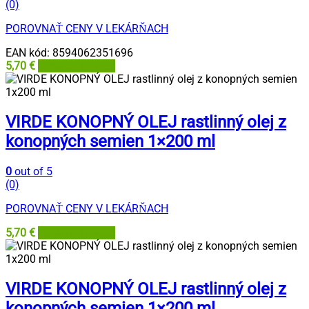
(0)
POROVNAŤ CENY V LEKÁRŇACH
EAN kód:
8594062351696
5,70
€
Lekáreň Tri veže
VIRDE KONOPNÝ OLEJ rastlinný olej z
konopných semien 1×200 ml
0
out of 5
(0)
POROVNAŤ CENY V LEKÁRŇACH
5,70
€
Lekáreň Tri veže
VIRDE KONOPNÝ OLEJ rastlinný olej z
konopných semien 1×200 ml