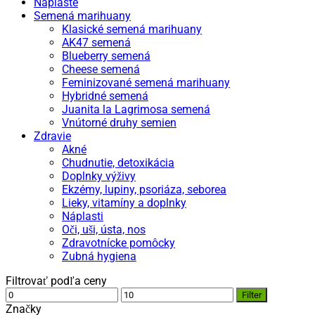
Náplaste
Semená marihuany
Klasické semená marihuany
AK47 semená
Blueberry semená
Cheese semená
Feminizované semená marihuany
Hybridné semená
Juanita la Lagrimosa semená
Vnútorné druhy semien
Zdravie
Akné
Chudnutie, detoxikácia
Doplnky výživy
Ekzémy, lupiny, psoriáza, seborea
Lieky, vitamíny a doplnky
Náplasti
Oči, uši, ústa, nos
Zdravotnícke pomôcky
Zubná hygiena
Filtrovať podľa ceny
Minimálna
Maximálna
Filter
cena
cena
Značky