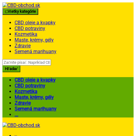
Skip
Skip
to
to
Všetky kategórie
navigation
content
CBD oleje a kvapky
CBD potraviny
Kozmetika
Maste, krémy, gély
Zdravie
Semená marihuany
Search
for:
Hľadať
CBD oleje a kvapky
CBD potraviny
Kozmetika
Maste, krémy, gély
Zdravie
Semená marihuany
...