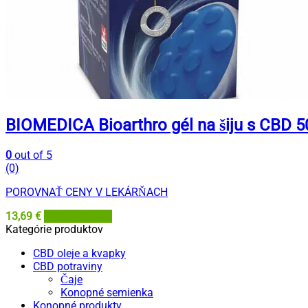
BIOMEDICA Bioarthro gél na šiju s CBD 5
0
out of 5
(0)
POROVNAŤ CENY V LEKÁRŇACH
13,69
€
BENU Lekáreň
Kategórie produktov
CBD oleje a kvapky
CBD potraviny
Čaje
Konopné semienka
Konopné produkty