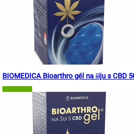
BIOMEDICA Bioarthro gél na šiju s CBD 5
BENU Lekáreň