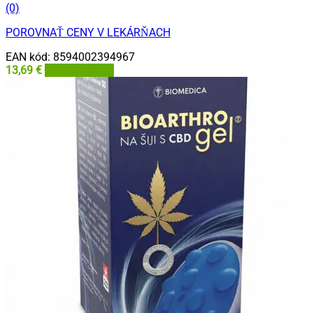
(0)
POROVNAŤ CENY V LEKÁRŇACH
EAN kód:
8594002394967
13,69
€
BENU Lekáreň