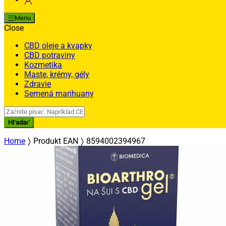
Menu
Close
CBD oleje a kvapky
CBD potraviny
Kozmetika
Maste, krémy, gély
Zdravie
Semená marihuany
Search
for:
Hľadať
Home
Produkt EAN
8594002394967