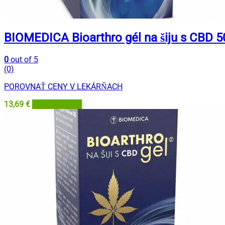
BIOMEDICA Bioarthro gél na šiju s CBD 5
0
out of 5
(0)
POROVNAŤ CENY V LEKÁRŇACH
13,69
€
BENU Lekáreň