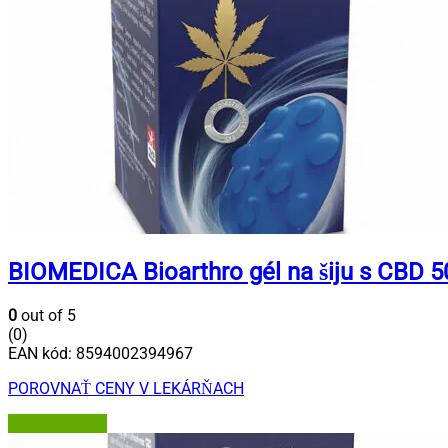
BIOMEDICA Bioarthro gél na šiju s CBD 5
0
out of 5
(0)
EAN kód:
8594002394967
POROVNAŤ CENY V LEKÁRŇACH
BENU Lekáreň