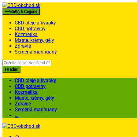
Skip
Skip
to
to
Všetky kategórie
navigation
content
CBD oleje a kvapky
CBD potraviny
Kozmetika
Maste, krémy, gély
Zdravie
Semená marihuany
Search
for:
Hľadať
CBD oleje a kvapky
CBD potraviny
Kozmetika
Maste, krémy, gély
Zdravie
Semená marihuany
...