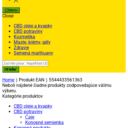
Menu
Close
CBD oleje a kvapky
CBD potraviny
Kozmetika
Maste, krémy, gély
Zdravie
Semená marihuany
Search
for:
Hľadať
Home
Produkt EAN
5544433561363
Neboli nájdené žiadne produkty zodpovedajúce vášmu
výberu.
Kategórie produktov
CBD oleje a kvapky
CBD potraviny
Čaje
Konopné semienka
Konopné produkty