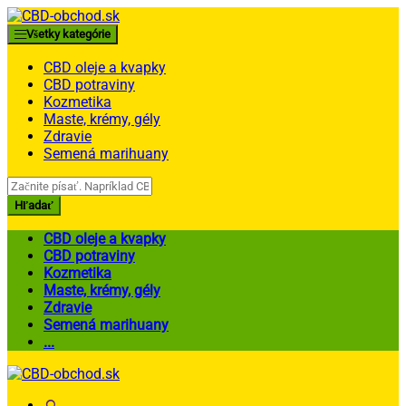
Skip
Skip
to
to
Všetky kategórie
navigation
content
CBD oleje a kvapky
CBD potraviny
Kozmetika
Maste, krémy, gély
Zdravie
Semená marihuany
Search
for:
Hľadať
CBD oleje a kvapky
CBD potraviny
Kozmetika
Maste, krémy, gély
Zdravie
Semená marihuany
...