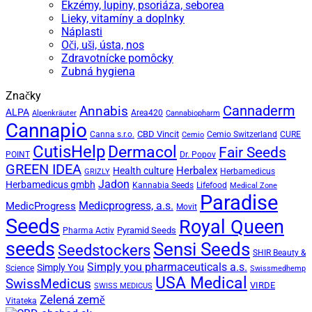
Ekzémy, lupiny, psoriáza, seborea
Lieky, vitamíny a doplnky
Náplasti
Oči, uši, ústa, nos
Zdravotnícke pomôcky
Zubná hygiena
Značky
Cannaderm
Annabis
ALPA
Area420
Alpenkräuter
Cannabiopharm
Cannapio
CBD Vincit
Canna s.r.o.
Cemio Switzerland
CURE
Cemio
CutisHelp
Dermacol
Fair Seeds
POINT
Dr. Popov
GREEN IDEA
Herbalex
Health culture
Herbamedicus
GRIZLY
Jadon
Herbamedicus gmbh
Kannabia Seeds
Lifefood
Medical Zone
Paradise
Medicprogress, a.s.
MedicProgress
Movit
Seeds
Royal Queen
Pyramid Seeds
Pharma Activ
seeds
Sensi Seeds
Seedstockers
SHIR Beauty &
Simply you pharmaceuticals a.s.
Simply You
Science
Swissmedhemp
USA Medical
SwissMedicus
VIRDE
SWISS MEDICUS
Zelená země
Vitateka