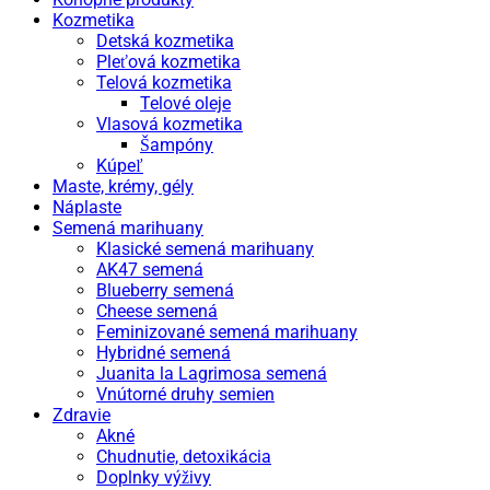
Kozmetika
Detská kozmetika
Pleťová kozmetika
Telová kozmetika
Telové oleje
Vlasová kozmetika
Šampóny
Kúpeľ
Maste, krémy, gély
Náplaste
Semená marihuany
Klasické semená marihuany
AK47 semená
Blueberry semená
Cheese semená
Feminizované semená marihuany
Hybridné semená
Juanita la Lagrimosa semená
Vnútorné druhy semien
Zdravie
Akné
Chudnutie, detoxikácia
Doplnky výživy