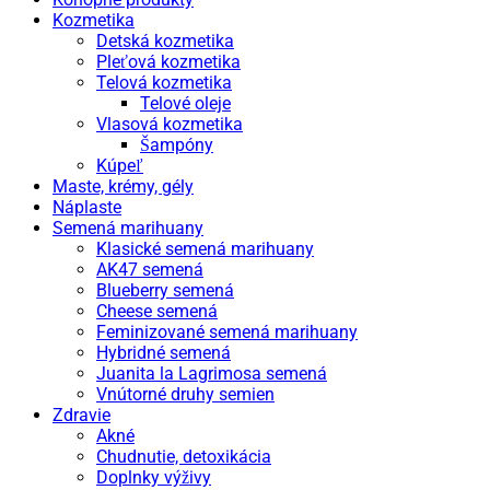
Kozmetika
Detská kozmetika
Pleťová kozmetika
Telová kozmetika
Telové oleje
Vlasová kozmetika
Šampóny
Kúpeľ
Maste, krémy, gély
Náplaste
Semená marihuany
Klasické semená marihuany
AK47 semená
Blueberry semená
Cheese semená
Feminizované semená marihuany
Hybridné semená
Juanita la Lagrimosa semená
Vnútorné druhy semien
Zdravie
Akné
Chudnutie, detoxikácia
Doplnky výživy