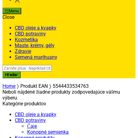
Menu
Close
CBD oleje a kvapky
CBD potraviny
Kozmetika
Maste, krémy, gély
Zdravie
Semená marihuany
Search
for:
Hľadať
Home
Produkt EAN
5544433534763
Neboli nájdené žiadne produkty zodpovedajúce vášmu
výberu.
Kategórie produktov
CBD oleje a kvapky
CBD potraviny
Čaje
Konopné semienka
Konopné produkty