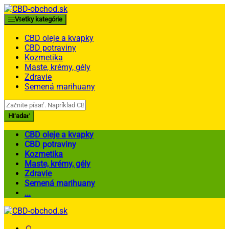
Skip
Skip
to
to
Všetky kategórie
navigation
content
CBD oleje a kvapky
CBD potraviny
Kozmetika
Maste, krémy, gély
Zdravie
Semená marihuany
Search
for:
Hľadať
CBD oleje a kvapky
CBD potraviny
Kozmetika
Maste, krémy, gély
Zdravie
Semená marihuany
...