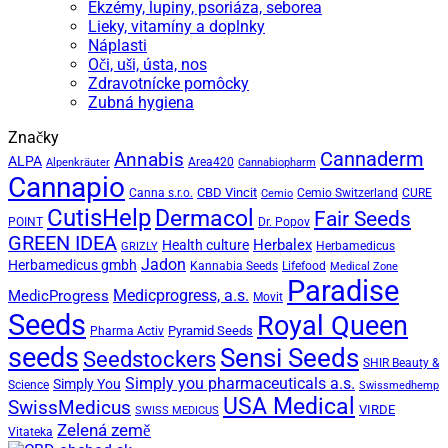
Ekzémy, lupiny, psoriáza, seborea
Lieky, vitamíny a doplnky
Náplasti
Oči, uši, ústa, nos
Zdravotnícke pomôcky
Zubná hygiena
Značky
Cannaderm
Annabis
ALPA
Area420
Alpenkräuter
Cannabiopharm
Cannapio
CBD Vincit
Canna s.r.o.
Cemio Switzerland
CURE
Cemio
CutisHelp
Dermacol
Fair Seeds
POINT
Dr. Popov
GREEN IDEA
Herbalex
Health culture
Herbamedicus
GRIZLY
Jadon
Herbamedicus gmbh
Kannabia Seeds
Lifefood
Medical Zone
Paradise
Medicprogress, a.s.
MedicProgress
Movit
Seeds
Royal Queen
Pyramid Seeds
Pharma Activ
seeds
Sensi Seeds
Seedstockers
SHIR Beauty &
Simply you pharmaceuticals a.s.
Simply You
Science
Swissmedhemp
USA Medical
SwissMedicus
VIRDE
SWISS MEDICUS
Zelená země
Vitateka